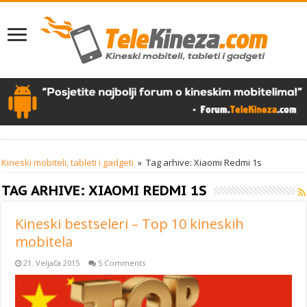
Kineski mobiteli, tableti i gadgeti
»
Tag arhive: Xiaomi Redmi 1s
TAG ARHIVE:
XIAOMI REDMI 1S
Kineski bestseleri – Top 10 kineskih
mobitela
21. Veljača 2015
5 Comments