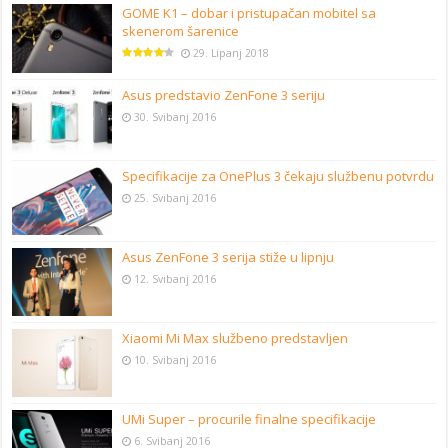
GOME K1 – dobar i pristupačan mobitel sa
skenerom šarenice
29. Lipanj 2018
Asus predstavio ZenFone 3 seriju
30. Svibanj 2016
Specifikacije za OnePlus 3 čekaju službenu potvrdu
25. Svibanj 2016
Asus ZenFone 3 serija stiže u lipnju
12. Svibanj 2016
Xiaomi Mi Max službeno predstavljen
10. Svibanj 2016
UMi Super – procurile finalne specifikacije
6. Svibanj 2016