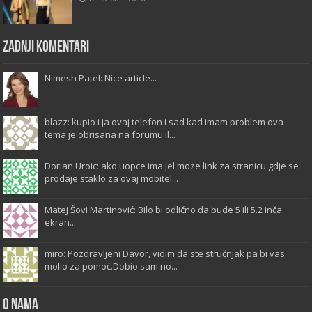
Zadnji komentari
Nimesh Patel: Nice article...
blazz: kupio i ja ovaj telefon i sad kad imam problem ova
tema je obrisana na forumu il...
Dorian Uroic: ako uopce ima jel moze link za stranicu gdje se
prodaje staklo za ovaj mobitel...
Matej Šovi Martinović: Bilo bi odlično da bude 5 ili 5.2 inča
ekran...
miro: Pozdravljeni Davor, vidim da ste stručnjak pa bi vas
molio za pomoć.Dobio sam no...
O Nama