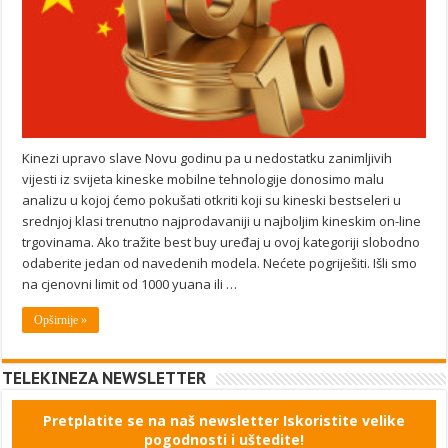
Kinezi upravo slave Novu godinu pa u nedostatku zanimljivih
vijesti iz svijeta kineske mobilne tehnologije donosimo malu
analizu u kojoj ćemo pokušati otkriti koji su kineski bestseleri u
srednjoj klasi trenutno najprodavaniji u najboljim kineskim on-line
trgovinama. Ako tražite best buy uređaj u ovoj kategoriji slobodno
odaberite jedan od navedenih modela. Nećete pogriješiti. Išli smo
na cjenovni limit od 1000 yuana ili …
Opširnije »
TELEKINEZA NEWSLETTER
Pretplatite se na naš newsletter Iskoristite velike
pogodnosti i uštedite!