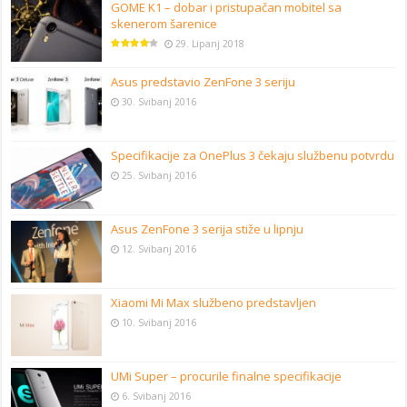
GOME K1 – dobar i pristupačan mobitel sa
skenerom šarenice
29. Lipanj 2018
Asus predstavio ZenFone 3 seriju
30. Svibanj 2016
Specifikacije za OnePlus 3 čekaju službenu potvrdu
25. Svibanj 2016
Asus ZenFone 3 serija stiže u lipnju
12. Svibanj 2016
Xiaomi Mi Max službeno predstavljen
10. Svibanj 2016
UMi Super – procurile finalne specifikacije
6. Svibanj 2016