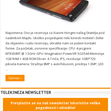
Napomena: Ovo je recenzija za Xiaomi Hongmi našeg čitatelja pod
nadimkom Majdo. Ukoliko posjedujete neki kineski mobitel i želite
da objavimo i vašu recenziju, obratite nam se putem kontakt
forme. Za početak, osnovne specifikacije: CPU: 4-jezgreni
MTK6589T @ 1.5GHz GPU: Imagination PowerVR SGX544 Memorija:
1GB RAM + 4GB ROM Ekran: 4.7 inča, IPS, rezolucije 1280*720
piksela Kamera: Stražnja 8MP s autofokusom, prednja 1.3MP, LED
…
Opširnije »
TELEKINEZA NEWSLETTER
Pretplatite se na naš newsletter Iskoristite velike
pogodnosti i uštedite!