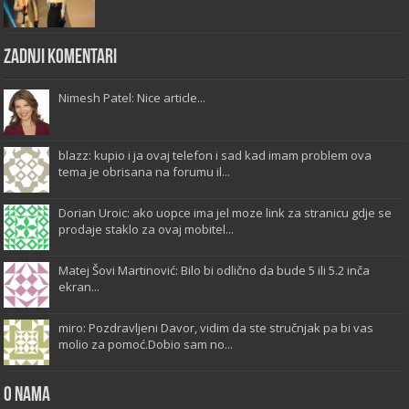
Zadnji komentari
Nimesh Patel: Nice article...
blazz: kupio i ja ovaj telefon i sad kad imam problem ova
tema je obrisana na forumu il...
Dorian Uroic: ako uopce ima jel moze link za stranicu gdje se
prodaje staklo za ovaj mobitel...
Matej Šovi Martinović: Bilo bi odlično da bude 5 ili 5.2 inča
ekran...
miro: Pozdravljeni Davor, vidim da ste stručnjak pa bi vas
molio za pomoć.Dobio sam no...
O Nama