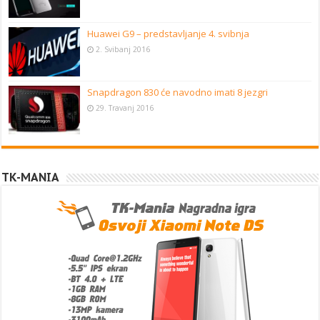
Huawei G9 – predstavljanje 4. svibnja
2. Svibanj 2016
Snapdragon 830 će navodno imati 8 jezgri
29. Travanj 2016
TK-MANIA