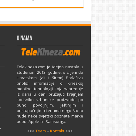
O Nama
Telekineza.com je idejno nastala u
studenom 2013. godine, s ciljem da
Hrvatskom (ali i širem) čitalaštvu
približi informacije o kineskoj
mobilnoj tehnologiji koja napreduje
iz dana u dan, pružajući krajnjem
e
korisniku vrhunske proizvode po
puno povoljnijim, jeftinijim i
e
pristupačnijim cijenama nego što to
nude neke svjetski poznate marke
poput Apple-a i Samsunga.
5
>>>
Team
--
Kontakt
<<<