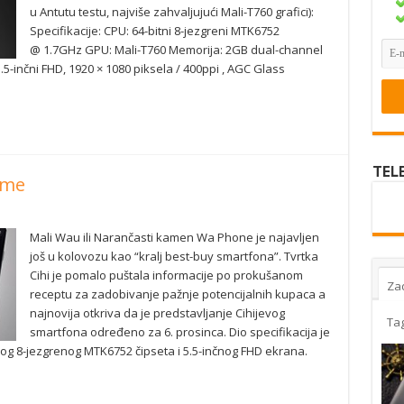
u Antutu testu, najviše zahvaljujući Mali-T760 grafici):
Specifikacije: CPU: 64-bitni 8-jezgreni MTK6752
@ 1.7GHz GPU: Mali-T760 Memorija: 2GB dual-channel
-inčni FHD, 1920 × 1080 piksela / 400ppi , AGC Glass
TEL
ime
Mali Wau ili Narančasti kamen Wa Phone je najavljen
još u kolovozu kao “kralj best-buy smartfona”. Tvrtka
Cihi je pomalo puštala informacije po prokušanom
Za
receptu za zadobivanje pažnje potencijalnih kupaca a
najnovija otkriva da je predstavljanje Cihijevog
Ta
smartfona određeno za 6. prosinca. Dio specifikacija je
nog 8-jezgrenog MTK6752 čipseta i 5.5-inčnog FHD ekrana.