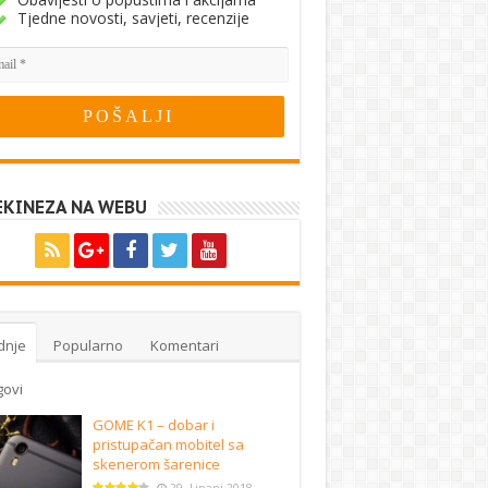
Tjedne novosti, savjeti, recenzije
EKINEZA NA WEBU
dnje
Popularno
Komentari
govi
GOME K1 – dobar i
pristupačan mobitel sa
skenerom šarenice