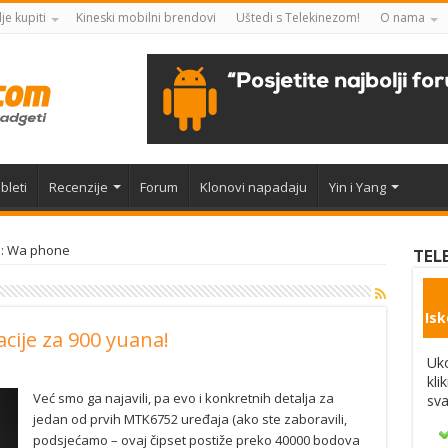
je kupiti
Kineski mobilni brendovi
Uštedi s Telekinezom!
O nama
bleti
Recenzije
Forum
Klonovi napadaju
Yin i Yang
e: Wa phone
TEL
Isk
cije za 900 yuana!
Uko
kli
Već smo ga najavili, pa evo i konkretnih detalja za
sva
jedan od prvih MTK6752 uređaja (ako ste zaboravili,
podsjećamo – ovaj čipset postiže preko 40000 bodova