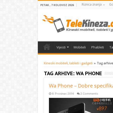
Riznica znanja
Gd
PETAK , 7 KOLOVOZ 2026
Vijesti
Mobiteli
Phableti
Ta
Kineski mobiteli, tableti i gadgeti
»
Tag arhiv
TAG ARHIVE:
WA PHONE
Wa Phone – Dobre specifika
8. Prosinac 2014
2 Comments