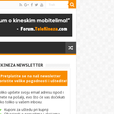
EKINEZA NEWSLETTER
Pretplatite se na naš newsletter
oristite velike pogodnosti i uštedite!
liko upišete svoju email adresu ispod i
knete na pošalji, evo što će vas dočekati
ko toliko u vašem inboxu:
Kuponi za uštedu pri kupnji
Obavijesti o popustima i akcijama