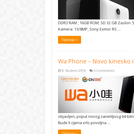
DDR3 RAM ; 16GB ROM; SD 32 GB Zaslon: 5.5
Kamera: 13/8MP, Sony Exmor RS …
Opširnije »
Wa Phone – Novo kinesko 
4. Studeni 2014
0 Comments
objavljen, poput novog zanimljivog 64-bit
Bude li cijena vrlo povoljna …
Opširnije »