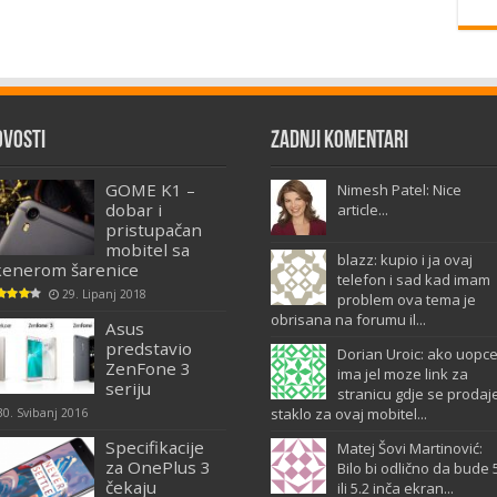
ovosti
Zadnji komentari
GOME K1 –
Nimesh Patel: Nice
dobar i
article...
pristupačan
mobitel sa
blazz: kupio i ja ovaj
kenerom šarenice
telefon i sad kad imam
29. Lipanj 2018
problem ova tema je
obrisana na forumu il...
Asus
predstavio
Dorian Uroic: ako uopc
ZenFone 3
ima jel moze link za
seriju
stranicu gdje se prodaj
staklo za ovaj mobitel...
30. Svibanj 2016
Specifikacije
Matej Šovi Martinović:
za OnePlus 3
Bilo bi odlično da bude 
čekaju
ili 5.2 inča ekran...