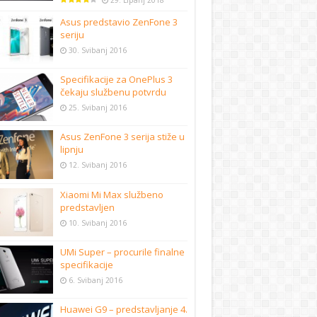
29. Lipanj 2018
Asus predstavio ZenFone 3
seriju
30. Svibanj 2016
Specifikacije za OnePlus 3
čekaju službenu potvrdu
25. Svibanj 2016
Asus ZenFone 3 serija stiže u
lipnju
12. Svibanj 2016
Xiaomi Mi Max službeno
predstavljen
10. Svibanj 2016
UMi Super – procurile finalne
specifikacije
6. Svibanj 2016
Huawei G9 – predstavljanje 4.