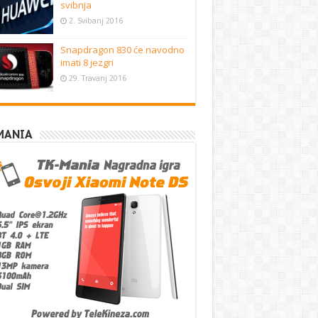
svibnja
2. Svibanj 2016
Snapdragon 830 će navodno
imati 8 jezgri
29. Travanj 2016
MANIA