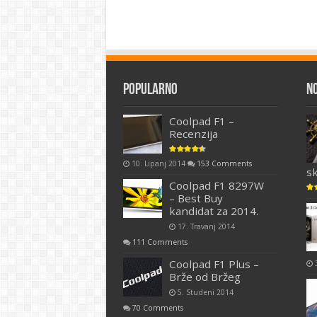
Popularno
N
Coolpad F1 –
Recenzija
10. Lipanj 2014
153 Comments
s
Coolpad F1 8297W
– Best Buy
kandidat za 2014.
17. Travanj 2014
111 Comments
Coolpad F1 Plus –
Brže od Bržeg
5. Studeni 2014
70 Comments