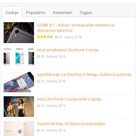
Zadnje
Popularno
Komentari
Tagovi
GOME K1 – dobar i pristupačan mobitel sa
skenerom šarenice
29. Lipanj 2018
Asus predstavio ZenFone 3 seriju
30. Svibanj 2016
Specifikacije za OnePlus 3 čekaju službenu potvrdu
25. Svibanj 2016
Asus ZenFone 3 serija stiže u lipnju
12. Svibanj 2016
Xiaomi Mi Max službeno predstavljen
10. Svibanj 2016