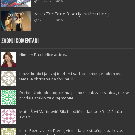
25. Svibanj 2016
Asus ZenFone 3 serija stiže u lipnju
12. Svibanj 2016
Zadnji komentari
Nimesh Patel: Nice article...
blazz: kupio i ja ovaj telefon i sad kad imam problem ova
tema je obrisana na forumu il...
Dorian Uroic: ako uopce ima jel moze link za stranicu gdje se
prodaje staklo za ovaj mobitel...
Matej Šovi Martinović: Bilo bi odlično da bude 5 ili 5.2 inča
ekran...
miro: Pozdravljeni Davor, vidim da ste stručnjak pa bi vas