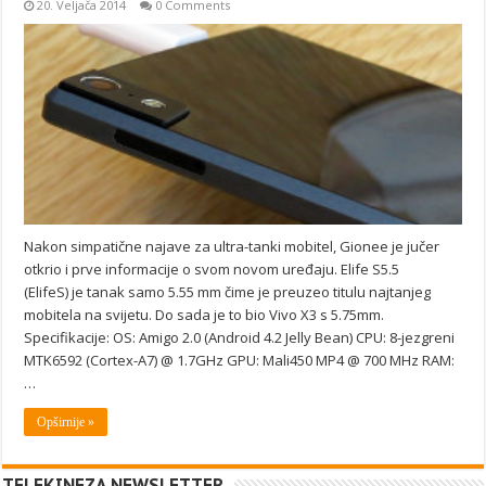
20. Veljača 2014
0 Comments
Nakon simpatične najave za ultra-tanki mobitel, Gionee je jučer
otkrio i prve informacije o svom novom uređaju. Elife S5.5
(ElifeS) je tanak samo 5.55 mm čime je preuzeo titulu najtanjeg
mobitela na svijetu. Do sada je to bio Vivo X3 s 5.75mm.
Specifikacije: OS: Amigo 2.0 (Android 4.2 Jelly Bean) CPU: 8-jezgreni
MTK6592 (Cortex-A7) @ 1.7GHz GPU: Mali450 MP4 @ 700 MHz RAM:
…
Opširnije »
TELEKINEZA NEWSLETTER