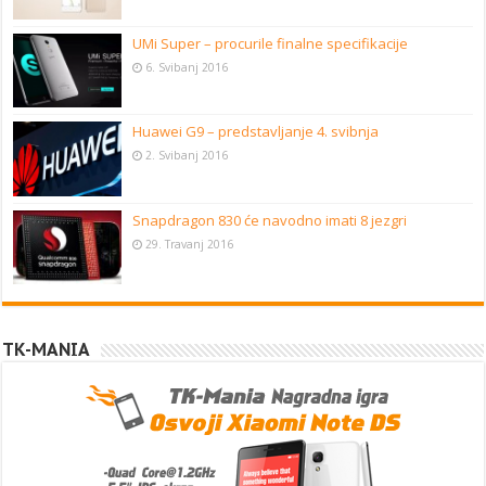
UMi Super – procurile finalne specifikacije
6. Svibanj 2016
Huawei G9 – predstavljanje 4. svibnja
2. Svibanj 2016
Snapdragon 830 će navodno imati 8 jezgri
29. Travanj 2016
TK-MANIA