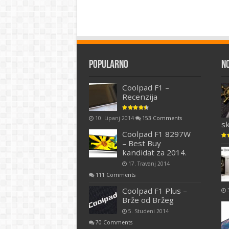
Popularno
N
Coolpad F1 –
Recenzija
10. Lipanj 2014
153 Comments
s
Coolpad F1 8297W
– Best Buy
kandidat za 2014.
17. Travanj 2014
111 Comments
Coolpad F1 Plus –
Brže od Bržeg
5. Studeni 2014
70 Comments