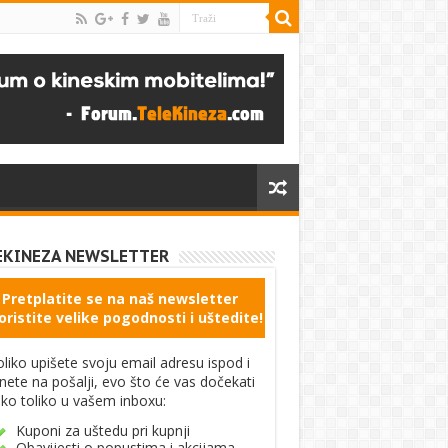
EKINEZA NEWSLETTER
Pretplatite se na naš newsletter
oristite velike pogodnosti i uštedite!
liko upišete svoju email adresu ispod i
knete na pošalji, evo što će vas dočekati
ko toliko u vašem inboxu:
Kuponi za uštedu pri kupnji
Obavijesti o popustima i akcijama