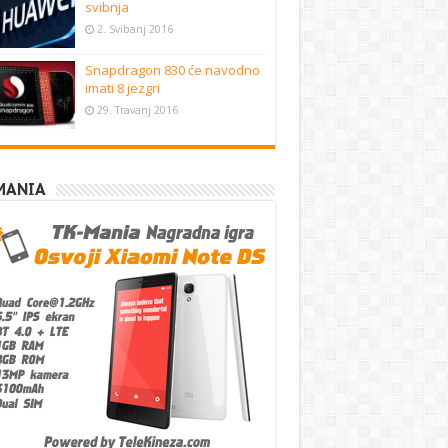
svibnja
2. Svibanj 2016
Snapdragon 830 će navodno
imati 8 jezgri
29. Travanj 2016
MANIA