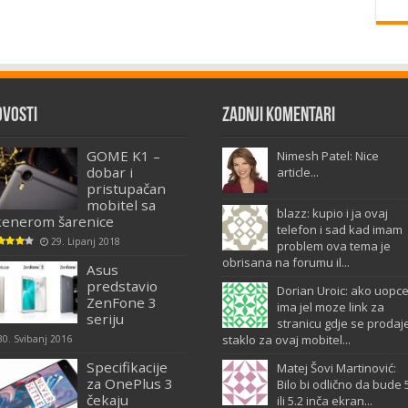
ovosti
Zadnji komentari
GOME K1 –
Nimesh Patel: Nice
dobar i
article...
pristupačan
mobitel sa
blazz: kupio i ja ovaj
kenerom šarenice
telefon i sad kad imam
29. Lipanj 2018
problem ova tema je
obrisana na forumu il...
Asus
predstavio
Dorian Uroic: ako uopc
ZenFone 3
ima jel moze link za
seriju
stranicu gdje se prodaj
staklo za ovaj mobitel...
30. Svibanj 2016
Specifikacije
Matej Šovi Martinović:
za OnePlus 3
Bilo bi odlično da bude 
čekaju
ili 5.2 inča ekran...