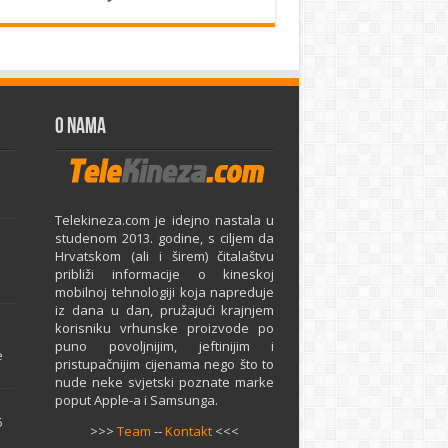
O Nama
Telekineza.com je idejno nastala u
studenom 2013. godine, s ciljem da
Hrvatskom (ali i širem) čitalaštvu
približi informacije o kineskoj
mobilnoj tehnologiji koja napreduje
iz dana u dan, pružajući krajnjem
e
korisniku vrhunske proizvode po
puno povoljnijim, jeftinijim i
e
pristupačnijim cijenama nego što to
nude neke svjetski poznate marke
poput Apple-a i Samsunga.
5
>>>
Team
--
Kontakt
<<<