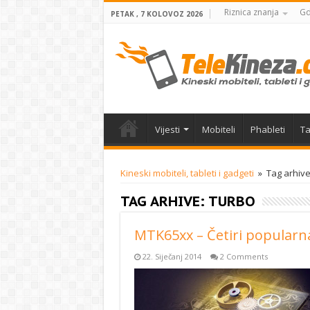
Riznica znanja
Gd
PETAK , 7 KOLOVOZ 2026
Vijesti
Mobiteli
Phableti
Ta
Kineski mobiteli, tableti i gadgeti
»
Tag arhive
TAG ARHIVE:
TURBO
MTK65xx – Četiri popularna
22. Siječanj 2014
2 Comments