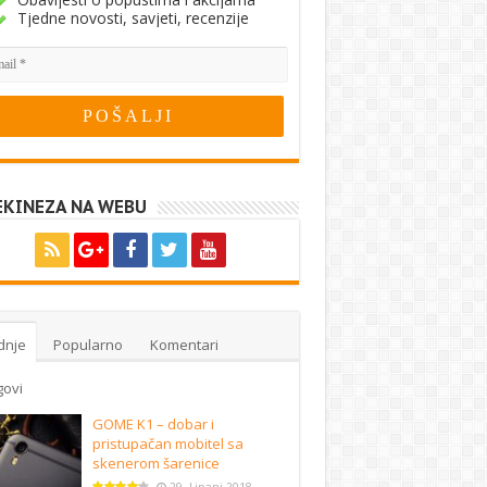
Tjedne novosti, savjeti, recenzije
EKINEZA NA WEBU
dnje
Popularno
Komentari
govi
GOME K1 – dobar i
pristupačan mobitel sa
skenerom šarenice