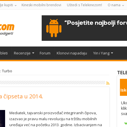
je kupiti
Kineski mobilni brendovi
Uštedi s Telekinezom!
O nama
bleti
Recenzije
Forum
Klonovi napadaju
Yin i Yang
: Turbo
TEL
Isk
 čipseta u 2014.
Uko
kli
Mediatek, tajvanski proizvođač integriranih čipova,
sva
izazvao je pravu malu revoluciju na tržištu mobilnih
uređaja već na početku 2013. godine. Izbacivanjem na