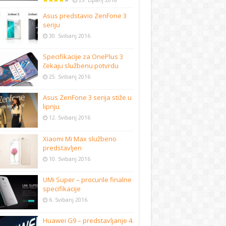
29. Lipanj 2018
Asus predstavio ZenFone 3
seriju
30. Svibanj 2016
Specifikacije za OnePlus 3
čekaju službenu potvrdu
25. Svibanj 2016
Asus ZenFone 3 serija stiže u
lipnju
12. Svibanj 2016
Xiaomi Mi Max službeno
predstavljen
10. Svibanj 2016
UMi Super – procurile finalne
specifikacije
6. Svibanj 2016
Huawei G9 – predstavljanje 4.