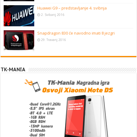
Huawei G9 – predstavljanje 4. svibnja
2. Svibanj 2016
Snapdragon 830 će navodno imati 8 jezgri
29. Travanj 2016
TK-MANIA