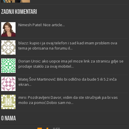
Zadnji komentari
Nimesh Patel: Nice article...
blazz: kupio i ja ovaj telefon i sad kad imam problem ova
tema je obrisana na forumu il...
Dorian Uroic: ako uopce ima jel moze link za stranicu gdje se
prodaje staklo za ovaj mobitel...
Matej Šovi Martinović: Bilo bi odlično da bude 5 ili 5.2 inča
ekran...
miro: Pozdravljeni Davor, vidim da ste stručnjak pa bi vas
molio za pomoć.Dobio sam no...
O Nama