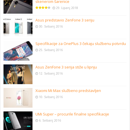
skenerom šarenice
29. Lipanj 2018
Asus predstavio ZenFone 3 seriju
30. Svibanj 2016
Specifikacije za OnePlus 3 čekaju službenu potvrdu
25. Svibanj 2016
Asus ZenFone 3 serija stiže u lipnju
12. Svibanj 2016
Xiaomi Mi Max službeno predstavljen
10. Svibanj 2016
UMi Super – procurile finalne specifikacije
6. Svibanj 2016