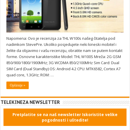
Napomena: Ovo je recenzija za THL W100s našeg čitatelja pod
nadimkom StevePre. Ukoliko posjedujete neki kineski mobitel i
želite da objavimo i vašu recenziju, obratite nam se putem kontakt
forme. Osnovne karakteristike Model: THL W100S Mreža: 2G GSM
850/900/1800/1900MHz; 3G WCDMA 850/2100MHz Sim Card: Dual
SIM Card (Dual Standby) OS: Android 4.2 CPU: MTK6582, Cortex A7
quad core, 1.3GHz; ROM: …
Opširnije »
TELEKINEZA NEWSLETTER
Pretplatite se na naš newsletter Iskoristite velike
pogodnosti i uštedite!