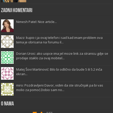
Zadnji komentari
Nimesh Patel: Nice article...
blazz: kupio i ja ovaj telefon i sad kad imam problem ova
tema je obrisana na forumu il...
Dorian Uroic: ako uopce ima jel moze link za stranicu gdje se
prodaje staklo za ovaj mobitel...
Matej Šovi Martinović: Bilo bi odlično da bude 5 ili 5.2 inča
ekran...
miro: Pozdravljeni Davor, vidim da ste stručnjak pa bi vas
molio za pomoć.Dobio sam no...
O Nama