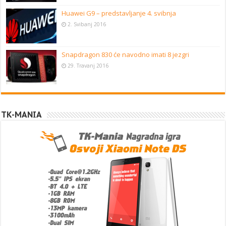
Huawei G9 – predstavljanje 4. svibnja
2. Svibanj 2016
Snapdragon 830 će navodno imati 8 jezgri
29. Travanj 2016
TK-MANIA