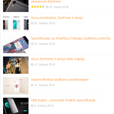
skenerom šarenice
29. Lipanj 2018
Asus predstavio ZenFone 3 seriju
30. Svibanj 2016
Specifikacije za OnePlus 3 čekaju službenu potvrdu
25. Svibanj 2016
Asus ZenFone 3 serija stiže u lipnju
12. Svibanj 2016
Xiaomi Mi Max službeno predstavljen
10. Svibanj 2016
UMi Super – procurile finalne specifikacije
6. Svibanj 2016