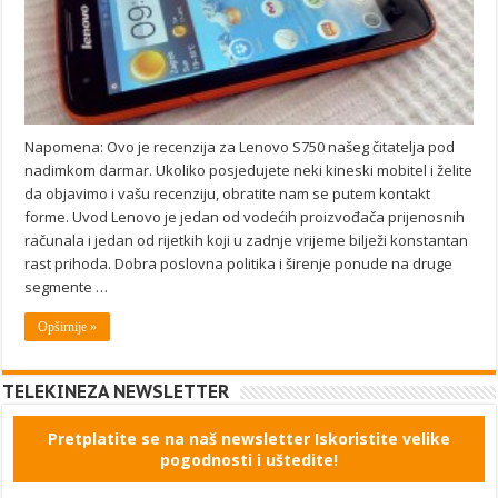
Napomena: Ovo je recenzija za Lenovo S750 našeg čitatelja pod
nadimkom darmar. Ukoliko posjedujete neki kineski mobitel i želite
da objavimo i vašu recenziju, obratite nam se putem kontakt
forme. Uvod Lenovo je jedan od vodećih proizvođača prijenosnih
računala i jedan od rijetkih koji u zadnje vrijeme bilježi konstantan
rast prihoda. Dobra poslovna politika i širenje ponude na druge
segmente …
Opširnije »
TELEKINEZA NEWSLETTER
Pretplatite se na naš newsletter Iskoristite velike
pogodnosti i uštedite!