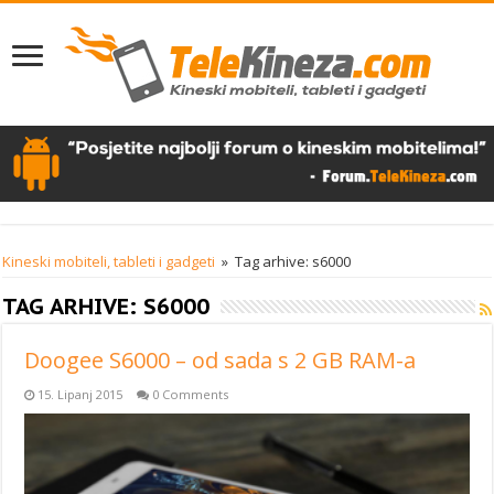
Kineski mobiteli, tableti i gadgeti
»
Tag arhive: s6000
TAG ARHIVE:
S6000
Doogee S6000 – od sada s 2 GB RAM-a
15. Lipanj 2015
0 Comments