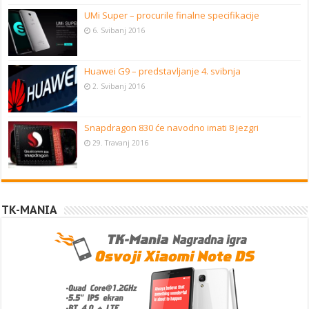
UMi Super – procurile finalne specifikacije
6. Svibanj 2016
Huawei G9 – predstavljanje 4. svibnja
2. Svibanj 2016
Snapdragon 830 će navodno imati 8 jezgri
29. Travanj 2016
TK-MANIA