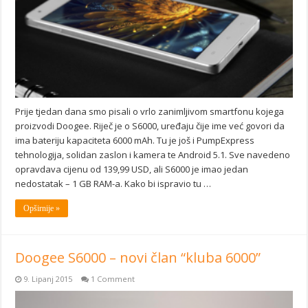
Prije tjedan dana smo pisali o vrlo zanimljivom smartfonu kojega
proizvodi Doogee. Riječ je o S6000, uređaju čije ime već govori da
ima bateriju kapaciteta 6000 mAh. Tu je još i PumpExpress
tehnologija, solidan zaslon i kamera te Android 5.1. Sve navedeno
opravdava cijenu od 139,99 USD, ali S6000 je imao jedan
nedostatak – 1 GB RAM-a. Kako bi ispravio tu …
Opširnije »
Doogee S6000 – novi član “kluba 6000”
9. Lipanj 2015
1 Comment