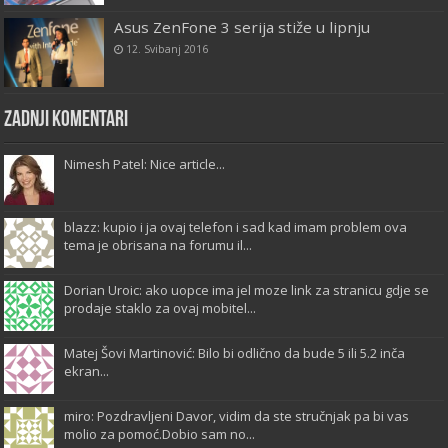
Asus ZenFone 3 serija stiže u lipnju
12. Svibanj 2016
Zadnji komentari
Nimesh Patel: Nice article...
blazz: kupio i ja ovaj telefon i sad kad imam problem ova
tema je obrisana na forumu il...
Dorian Uroic: ako uopce ima jel moze link za stranicu gdje se
prodaje staklo za ovaj mobitel...
Matej Šovi Martinović: Bilo bi odlično da bude 5 ili 5.2 inča
ekran...
miro: Pozdravljeni Davor, vidim da ste stručnjak pa bi vas
molio za pomoć.Dobio sam no...