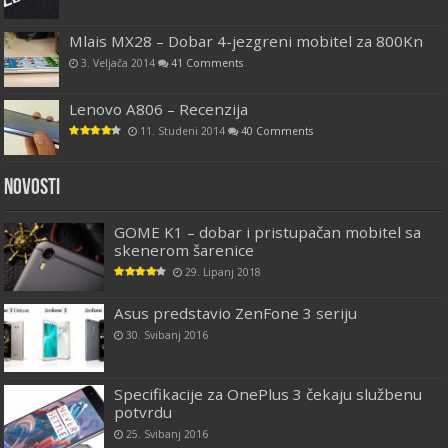
Mlais MX28 – Dobar 4-jezgreni mobitel za 800Kn
3. Veljača 2014
41 Comments
Lenovo A806 – Recenzija
11. Studeni 2014
40 Comments
Novosti
GOME K1 – dobar i pristupačan mobitel sa
skenerom šarenice
29. Lipanj 2018
Asus predstavio ZenFone 3 seriju
30. Svibanj 2016
Specifikacije za OnePlus 3 čekaju službenu
potvrdu
25. Svibanj 2016