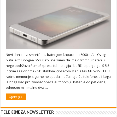
Novi dan, novi smartfon s baterijom kapaciteta 6000 mAh. Ovog
puta je to Doogee S6000 koji ne samo da ima ogromnu bateriju,
nego podržava PumpExpress tehnologiju i bežično punjenje. S 5,5-
inčnim zaslonom i 2.5D staklom, čipsetom MediaTek MT6735 i 1 GB
radne memorije sigurno ne spada među najbrže telefone, ali koga
je briga kad proizvođač obeća autonomiju baterije od pet dana,
odnosno minimalno dva …
Opširnije »
TELEKINEZA NEWSLETTER