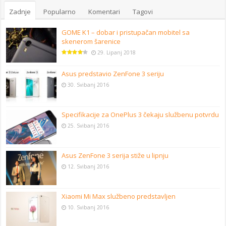
Zadnje
Popularno
Komentari
Tagovi
GOME K1 – dobar i pristupačan mobitel sa
skenerom šarenice
29. Lipanj 2018
Asus predstavio ZenFone 3 seriju
30. Svibanj 2016
Specifikacije za OnePlus 3 čekaju službenu potvrdu
25. Svibanj 2016
Asus ZenFone 3 serija stiže u lipnju
12. Svibanj 2016
Xiaomi Mi Max službeno predstavljen
10. Svibanj 2016