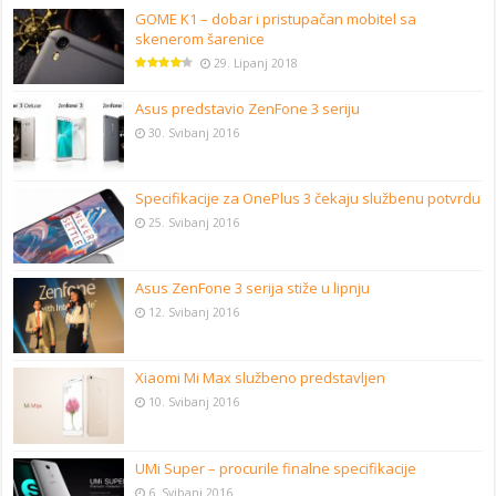
GOME K1 – dobar i pristupačan mobitel sa
skenerom šarenice
29. Lipanj 2018
Asus predstavio ZenFone 3 seriju
30. Svibanj 2016
Specifikacije za OnePlus 3 čekaju službenu potvrdu
25. Svibanj 2016
Asus ZenFone 3 serija stiže u lipnju
12. Svibanj 2016
Xiaomi Mi Max službeno predstavljen
10. Svibanj 2016
UMi Super – procurile finalne specifikacije
6. Svibanj 2016