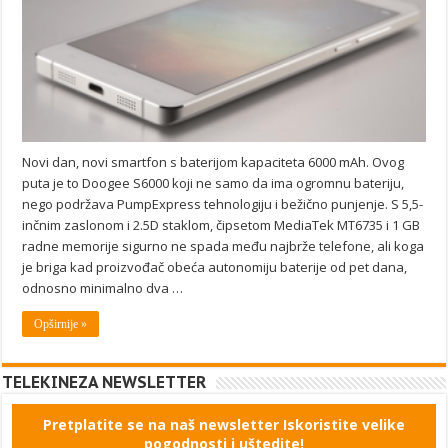
Novi dan, novi smartfon s baterijom kapaciteta 6000 mAh. Ovog
puta je to Doogee S6000 koji ne samo da ima ogromnu bateriju,
nego podržava PumpExpress tehnologiju i bežično punjenje. S 5,5-
inčnim zaslonom i 2.5D staklom, čipsetom MediaTek MT6735 i 1 GB
radne memorije sigurno ne spada među najbrže telefone, ali koga
je briga kad proizvođač obeća autonomiju baterije od pet dana,
odnosno minimalno dva …
Opširnije »
TELEKINEZA NEWSLETTER
Pretplatite se na naš newsletter Iskoristite velike
pogodnosti i uštedite!