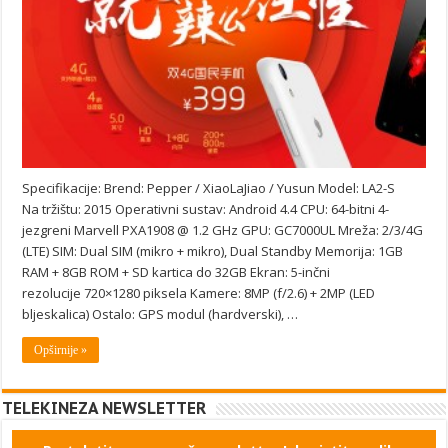
Specifikacije: Brend: Pepper / XiaoLaJiao / Yusun Model: LA2-S
Na tržištu: 2015 Operativni sustav: Android 4.4 CPU: 64-bitni 4-
jezgreni Marvell PXA1908 @ 1.2 GHz GPU: GC7000UL Mreža: 2/3/4G
(LTE) SIM: Dual SIM (mikro + mikro), Dual Standby Memorija: 1GB
RAM + 8GB ROM + SD kartica do 32GB Ekran: 5-inčni
rezolucije 720×1280 piksela Kamere: 8MP (f/2.6) + 2MP (LED
bljeskalica) Ostalo: GPS modul (hardverski), …
Opširnije »
TELEKINEZA NEWSLETTER