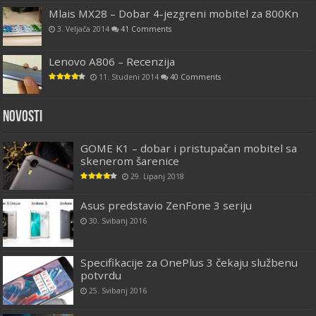
Mlais MX28 – Dobar 4-jezgreni mobitel za 800Kn
3. Veljača 2014
41 Comments
Lenovo A806 – Recenzija
11. Studeni 2014
40 Comments
Novosti
GOME K1 – dobar i pristupačan mobitel sa
skenerom šarenice
29. Lipanj 2018
Asus predstavio ZenFone 3 seriju
30. Svibanj 2016
Specifikacije za OnePlus 3 čekaju službenu
potvrdu
25. Svibanj 2016