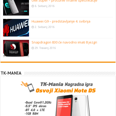
UMi Super – procurile finalne specifikacije
6. Svibanj 2016
Huawei G9 – predstavljanje 4. svibnja
2. Svibanj 2016
Snapdragon 830 će navodno imati 8 jezgri
29. Travanj 2016
TK-MANIA