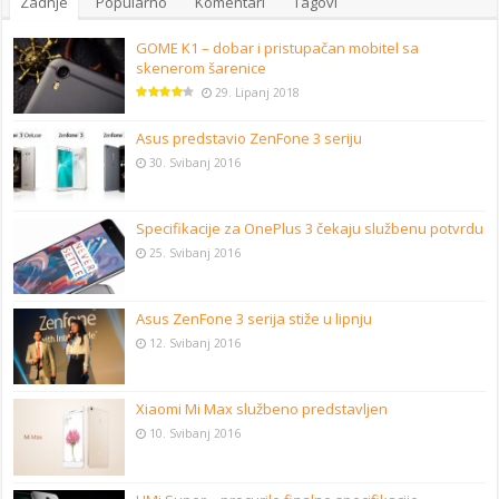
Zadnje
Popularno
Komentari
Tagovi
GOME K1 – dobar i pristupačan mobitel sa
skenerom šarenice
29. Lipanj 2018
Asus predstavio ZenFone 3 seriju
30. Svibanj 2016
Specifikacije za OnePlus 3 čekaju službenu potvrdu
25. Svibanj 2016
Asus ZenFone 3 serija stiže u lipnju
12. Svibanj 2016
Xiaomi Mi Max službeno predstavljen
10. Svibanj 2016