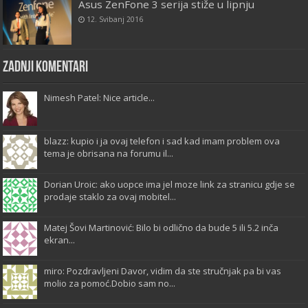
Asus ZenFone 3 serija stiže u lipnju
12. Svibanj 2016
Zadnji komentari
Nimesh Patel: Nice article...
blazz: kupio i ja ovaj telefon i sad kad imam problem ova
tema je obrisana na forumu il...
Dorian Uroic: ako uopce ima jel moze link za stranicu gdje se
prodaje staklo za ovaj mobitel...
Matej Šovi Martinović: Bilo bi odlično da bude 5 ili 5.2 inča
ekran...
miro: Pozdravljeni Davor, vidim da ste stručnjak pa bi vas
molio za pomoć.Dobio sam no...