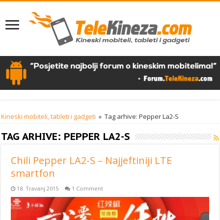
Kineski mobiteli, tableti i gadgeti
»
Tag arhive: Pepper La2-S
TAG ARHIVE:
PEPPER LA2-S
Chili Pepper LA2-S – Najjeftiniji LTE
smartfon
18. Travanj 2015
1 Comment