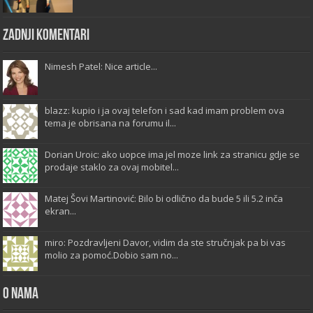
Zadnji komentari
Nimesh Patel: Nice article...
blazz: kupio i ja ovaj telefon i sad kad imam problem ova
tema je obrisana na forumu il...
Dorian Uroic: ako uopce ima jel moze link za stranicu gdje se
prodaje staklo za ovaj mobitel...
Matej Šovi Martinović: Bilo bi odlično da bude 5 ili 5.2 inča
ekran...
miro: Pozdravljeni Davor, vidim da ste stručnjak pa bi vas
molio za pomoć.Dobio sam no...
O Nama