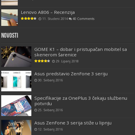
Lenovo A806 – Recenzija
11. Studeni 2014
40 Comments
Novosti
GOME K1 – dobar i pristupačan mobitel sa
skenerom šarenice
29. Lipanj 2018
Asus predstavio ZenFone 3 seriju
30. Svibanj 2016
Specifikacije za OnePlus 3 čekaju službenu
potvrdu
25. Svibanj 2016
Asus ZenFone 3 serija stiže u lipnju
12. Svibanj 2016