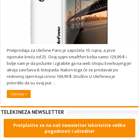
Pretprodaja za Ulefone Paris je započela 10. rujna, a prve
isporuke kreću od 25. Ovaj sjajni smaftfon košta samo 129,99 $ i
bolje vam je da požurite i zgrabite ga na web shopu Everbuying jer
akcija završava 8. listopada. Nakon toga će se prodavati po
redovnoj cijeni koja iznosi 169,99 $. Družtvo iz Ulefonea je
potvrdilo da su ovaj put …
Opširnije »
TELEKINEZA NEWSLETTER
Pretplatite se na naš newsletter Iskoristite velike
pogodnosti i uštedite!