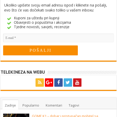
Ukoliko upišete svoju email adresu ispod i kliknete na pošalji,
evo što će vas dočekati svako toliko u vašem inboxu:
Kuponi za uštedu pri kupnji
Obavijesti o popustima i akcijama
Tjedne novosti, savjeti, recenzije
TELEKINEZA NA WEBU
Zadnje
Popularno
Komentari
Tagovi
GOME K1 – dobar i pristupačan mobitel sa