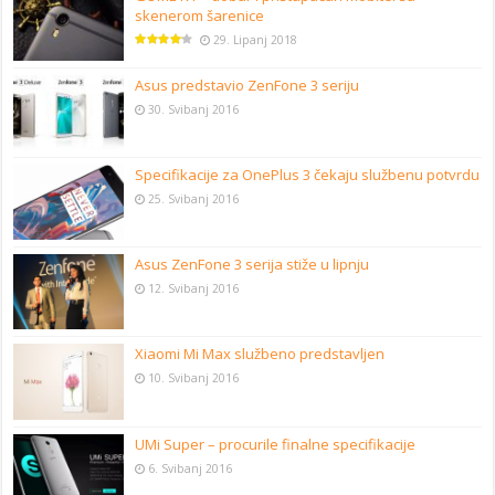
skenerom šarenice
29. Lipanj 2018
Asus predstavio ZenFone 3 seriju
30. Svibanj 2016
Specifikacije za OnePlus 3 čekaju službenu potvrdu
25. Svibanj 2016
Asus ZenFone 3 serija stiže u lipnju
12. Svibanj 2016
Xiaomi Mi Max službeno predstavljen
10. Svibanj 2016
UMi Super – procurile finalne specifikacije
6. Svibanj 2016