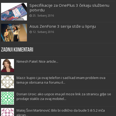
Specifikacije za OnePlus 3 čekaju službenu
potvrdu
25. Svibanj 2016
Asus ZenFone 3 serija stiže u lipnju
12. Svibanj 2016
Zadnji komentari
Nimesh Patel: Nice article...
blazz: kupio i ja ovaj telefon i sad kad imam problem ova
tema je obrisana na forumu il...
Dorian Uroic: ako uopce ima jel moze link za stranicu gdje se
prodaje staklo za ovaj mobitel...
Matej Šovi Martinović: Bilo bi odlično da bude 5 ili 5.2 inča
ekran...