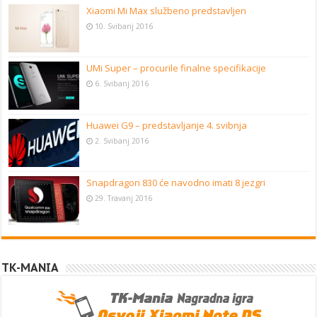
Xiaomi Mi Max službeno predstavljen
10. Svibanj 2016
UMi Super – procurile finalne specifikacije
6. Svibanj 2016
Huawei G9 – predstavljanje 4. svibnja
2. Svibanj 2016
Snapdragon 830 će navodno imati 8 jezgri
29. Travanj 2016
TK-MANIA