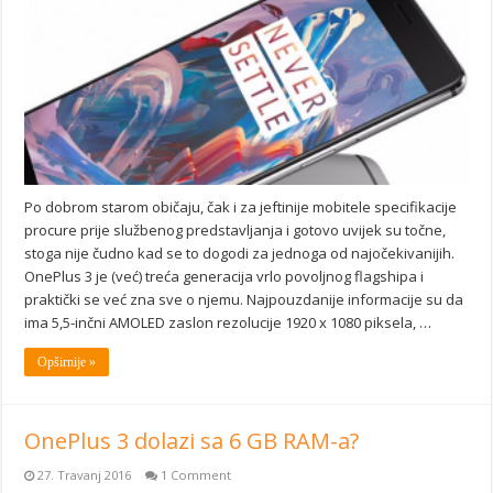
Po dobrom starom običaju, čak i za jeftinije mobitele specifikacije
procure prije službenog predstavljanja i gotovo uvijek su točne,
stoga nije čudno kad se to dogodi za jednoga od najočekivanijih.
OnePlus 3 je (već) treća generacija vrlo povoljnog flagshipa i
praktički se već zna sve o njemu. Najpouzdanije informacije su da
ima 5,5-inčni AMOLED zaslon rezolucije 1920 x 1080 piksela, …
Opširnije »
OnePlus 3 dolazi sa 6 GB RAM-a?
27. Travanj 2016
1 Comment