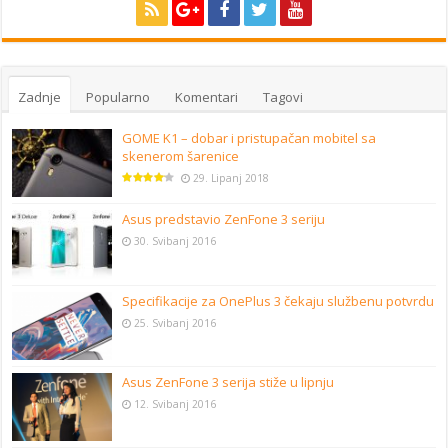
Zadnje
Popularno
Komentari
Tagovi
GOME K1 – dobar i pristupačan mobitel sa
skenerom šarenice
29. Lipanj 2018
Asus predstavio ZenFone 3 seriju
30. Svibanj 2016
Specifikacije za OnePlus 3 čekaju službenu potvrdu
25. Svibanj 2016
Asus ZenFone 3 serija stiže u lipnju
12. Svibanj 2016