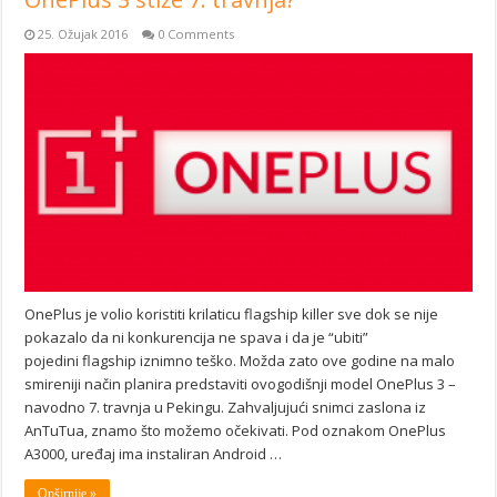
25. Ožujak 2016
0 Comments
OnePlus je volio koristiti krilaticu flagship killer sve dok se nije
pokazalo da ni konkurencija ne spava i da je “ubiti”
pojedini flagship iznimno teško. Možda zato ove godine na malo
smireniji način planira predstaviti ovogodišnji model OnePlus 3 –
navodno 7. travnja u Pekingu. Zahvaljujući snimci zaslona iz
AnTuTua, znamo što možemo očekivati. Pod oznakom OnePlus
A3000, uređaj ima instaliran Android …
Opširnije »