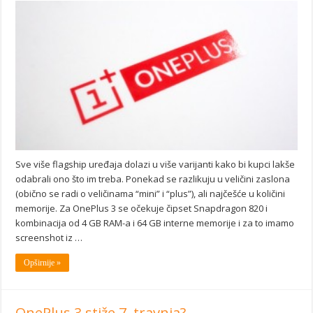
Sve više flagship uređaja dolazi u više varijanti kako bi kupci lakše
odabrali ono što im treba. Ponekad se razlikuju u veličini zaslona
(obično se radi o veličinama “mini” i “plus”), ali najčešće u količini
memorije. Za OnePlus 3 se očekuje čipset Snapdragon 820 i
kombinacija od 4 GB RAM-a i 64 GB interne memorije i za to imamo
screenshot iz …
Opširnije »
OnePlus 3 stiže 7. travnja?