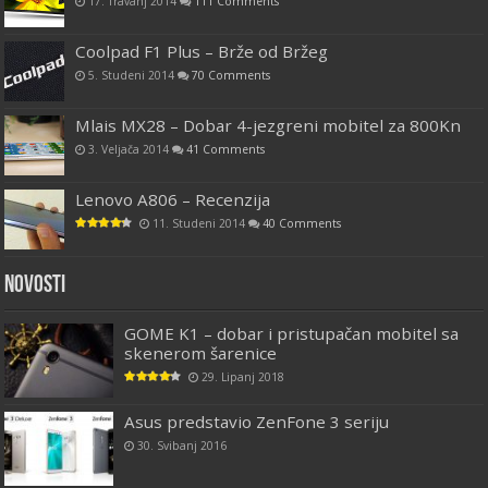
17. Travanj 2014
111 Comments
Coolpad F1 Plus – Brže od Bržeg
5. Studeni 2014
70 Comments
Mlais MX28 – Dobar 4-jezgreni mobitel za 800Kn
3. Veljača 2014
41 Comments
Lenovo A806 – Recenzija
11. Studeni 2014
40 Comments
Novosti
GOME K1 – dobar i pristupačan mobitel sa
skenerom šarenice
29. Lipanj 2018
Asus predstavio ZenFone 3 seriju
30. Svibanj 2016