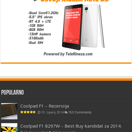
Popularno
Coolpad F1 – Recenzija
10. Lipanj 2014
153 Comments
Coolpad F1 8297W – Best Buy kandidat za 2014.