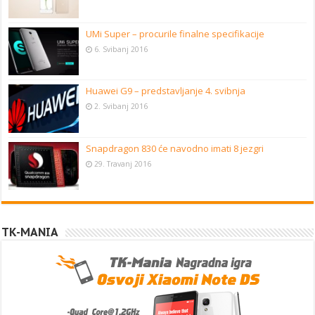
UMi Super – procurile finalne specifikacije
6. Svibanj 2016
Huawei G9 – predstavljanje 4. svibnja
2. Svibanj 2016
Snapdragon 830 će navodno imati 8 jezgri
29. Travanj 2016
TK-MANIA