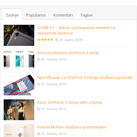
Zadnje
Popularno
Komentari
Tagovi
GOME K1 – dobar i pristupačan mobitel sa
skenerom šarenice
29. Lipanj 2018
Asus predstavio ZenFone 3 seriju
30. Svibanj 2016
Specifikacije za OnePlus 3 čekaju službenu potvrdu
25. Svibanj 2016
Asus ZenFone 3 serija stiže u lipnju
12. Svibanj 2016
Xiaomi Mi Max službeno predstavljen
10. Svibanj 2016