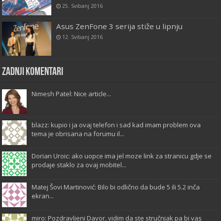
25. Svibanj 2016
Asus ZenFone 3 serija stiže u lipnju
12. Svibanj 2016
Zadnji komentari
Nimesh Patel: Nice article...
blazz: kupio i ja ovaj telefon i sad kad imam problem ova
tema je obrisana na forumu il...
Dorian Uroic: ako uopce ima jel moze link za stranicu gdje se
prodaje staklo za ovaj mobitel...
Matej Šovi Martinović: Bilo bi odlično da bude 5 ili 5.2 inča
ekran...
miro: Pozdravljeni Davor, vidim da ste stručnjak pa bi vas