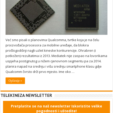
Već smo pisali o planovima Qualcomma, tvrtke koja je na čelu
proizvođača procesora za mobilne uređaje, da blokira
prošlogodišnji nagli uzlet kineske konkurencije. Ohrabren (i
potkožen) rezultatima iz 2013. Mediatek nije zaspao na lovorikama
uspjeha postignutog u nižem cjenovnom segmentu pa za 2014.
planira napad na srednju i višu srednju smartphone klasu gdje
Qualcomm čvrsto drži prvo mjesto. Ime oko …
Opširnije »
TELEKINEZA NEWSLETTER
Pretplatite se na naš newsletter Iskoristite velike
pogodnosti i uštedite!