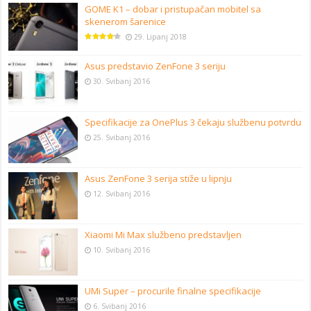
GOME K1 – dobar i pristupačan mobitel sa
skenerom šarenice
29. Lipanj 2018
Asus predstavio ZenFone 3 seriju
30. Svibanj 2016
Specifikacije za OnePlus 3 čekaju službenu potvrdu
25. Svibanj 2016
Asus ZenFone 3 serija stiže u lipnju
12. Svibanj 2016
Xiaomi Mi Max službeno predstavljen
10. Svibanj 2016
UMi Super – procurile finalne specifikacije
6. Svibanj 2016