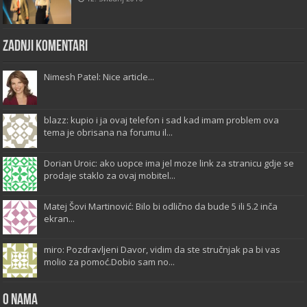
Zadnji komentari
Nimesh Patel: Nice article...
blazz: kupio i ja ovaj telefon i sad kad imam problem ova
tema je obrisana na forumu il...
Dorian Uroic: ako uopce ima jel moze link za stranicu gdje se
prodaje staklo za ovaj mobitel...
Matej Šovi Martinović: Bilo bi odlično da bude 5 ili 5.2 inča
ekran...
miro: Pozdravljeni Davor, vidim da ste stručnjak pa bi vas
molio za pomoć.Dobio sam no...
O Nama