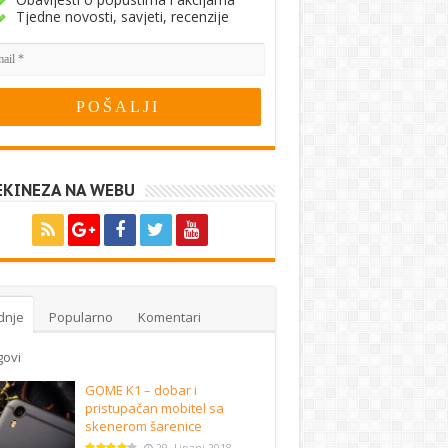
Tjedne novosti, savjeti, recenzije
EKINEZA NA WEBU
dnje
Popularno
Komentari
govi
GOME K1 – dobar i
pristupačan mobitel sa
skenerom šarenice