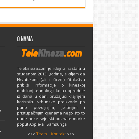
O Nama
Telekineza.com je idejno nastala u
studenom 2013. godine, s ciljem da
Hrvatskom (ali i širem) čitalaštvu
približi informacije o kineskoj
mobilnoj tehnologiji koja napreduje
iz dana u dan, pružajući krajnjem
e
korisniku vrhunske proizvode po
puno povoljnijim, jeftinijim i
e
pristupačnijim cijenama nego što to
nude neke svjetski poznate marke
poput Apple-a i Samsunga.
5
>>>
Team
--
Kontakt
<<<