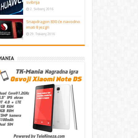
svibnja
2. Svibanj 2016
Snapdragon 830 će navodno
imati 8 jezgri
29. Travanj 2016
MANIA