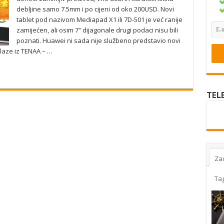
debljine samo 7.5mm i po cijeni od oko 200USD. Novi
tablet pod nazivom Mediapad X1 ili 7D-501 je već ranije
zamijećen, ali osim 7″ dijagonale drugi podaci nisu bili
poznati. Huawei ni sada nije službeno predstavio novi
laze iz TENAA – …
TEL
Za
Ta