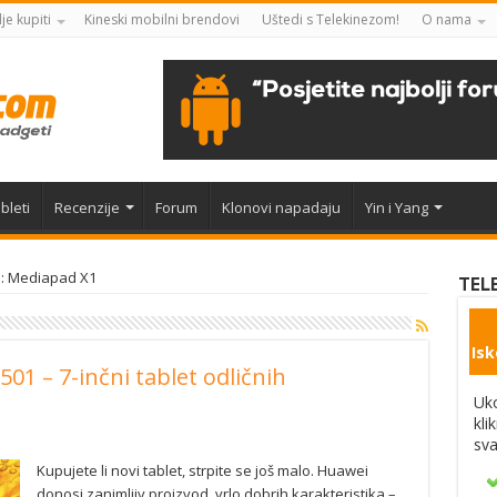
je kupiti
Kineski mobilni brendovi
Uštedi s Telekinezom!
O nama
bleti
Recenzije
Forum
Klonovi napadaju
Yin i Yang
e: Mediapad X1
TEL
Isk
01 – 7-inčni tablet odličnih
Uko
kli
sva
Kupujete li novi tablet, strpite se još malo. Huawei
donosi zanimljiv proizvod, vrlo dobrih karakteristika –