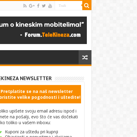
EKINEZA NEWSLETTER
Pretplatite se na naš newsletter
oristite velike pogodnosti i uštedite!
liko upišete svoju email adresu ispod i
knete na pošalji, evo što će vas dočekati
ko toliko u vašem inboxu:
Kuponi za uštedu pri kupnji
Obavijesti o popustima i akcijama