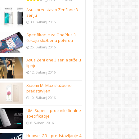
29. Lipanj 2018
Asus predstavio ZenFone 3
seriju
30. Svibanj 2016
Specifikacije za OnePlus 3
čekaju službenu potvrdu
25. Svibanj 2016
Asus ZenFone 3 serija stiže u
lipnju
12. Svibanj 2016
Xiaomi Mi Max službeno
predstavljen
10. Svibanj 2016
UMi Super – procurile finalne
specifikacije
6. Svibanj 2016
Huawei G9 – predstavljanje 4.