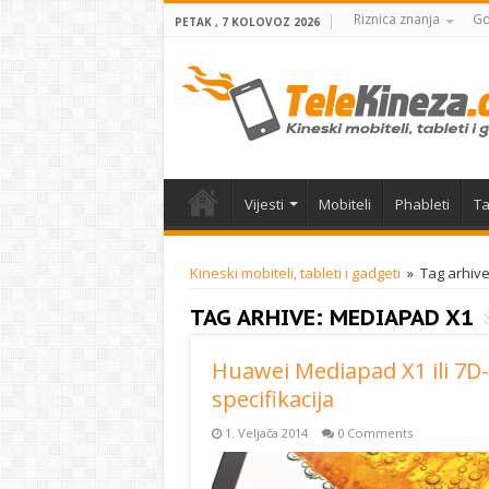
Riznica znanja
Gd
PETAK , 7 KOLOVOZ 2026
Vijesti
Mobiteli
Phableti
Ta
Kineski mobiteli, tableti i gadgeti
»
Tag arhiv
TAG ARHIVE:
MEDIAPAD X1
Huawei Mediapad X1 ili 7D-5
specifikacija
1. Veljača 2014
0 Comments