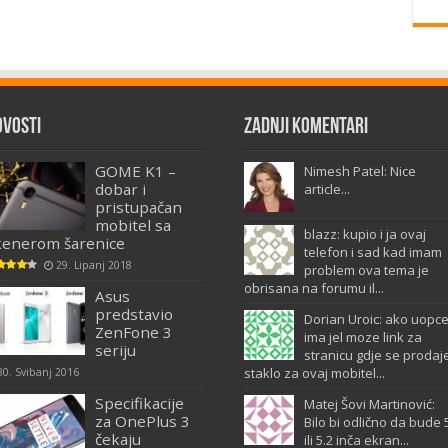
ovosti
Zadnji komentari
GOME K1 –
Nimesh Patel: Nice
dobar i
article...
pristupačan
mobitel sa
blazz: kupio i ja ovaj
kenerom šarenice
telefon i sad kad imam
29. Lipanj 2018
problem ova tema je
obrisana na forumu il...
Asus
predstavio
Dorian Uroic: ako uopc
ZenFone 3
ima jel moze link za
seriju
stranicu gdje se prodaj
staklo za ovaj mobitel...
30. Svibanj 2016
Specifikacije
Matej Šovi Martinović:
za OnePlus 3
Bilo bi odlično da bude 
čekaju
ili 5.2 inča ekran...