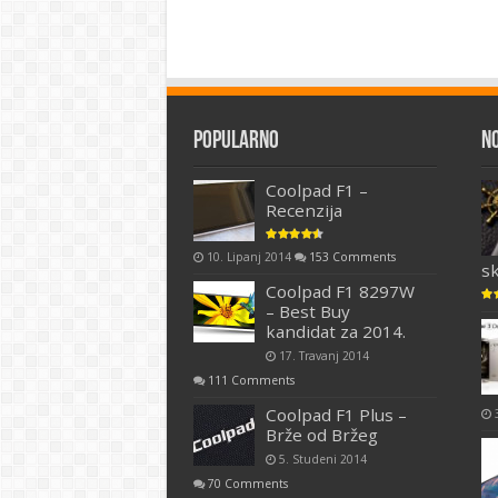
Popularno
N
Coolpad F1 –
Recenzija
10. Lipanj 2014
153 Comments
s
Coolpad F1 8297W
– Best Buy
kandidat za 2014.
17. Travanj 2014
111 Comments
Coolpad F1 Plus –
Brže od Bržeg
5. Studeni 2014
70 Comments