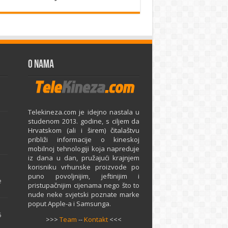
O Nama
Telekineza.com je idejno nastala u
studenom 2013. godine, s ciljem da
Hrvatskom (ali i širem) čitalaštvu
približi informacije o kineskoj
mobilnoj tehnologiji koja napreduje
iz dana u dan, pružajući krajnjem
e
korisniku vrhunske proizvode po
puno povoljnijim, jeftinijim i
e
pristupačnijim cijenama nego što to
nude neke svjetski poznate marke
poput Apple-a i Samsunga.
5
>>>
Team
--
Kontakt
<<<