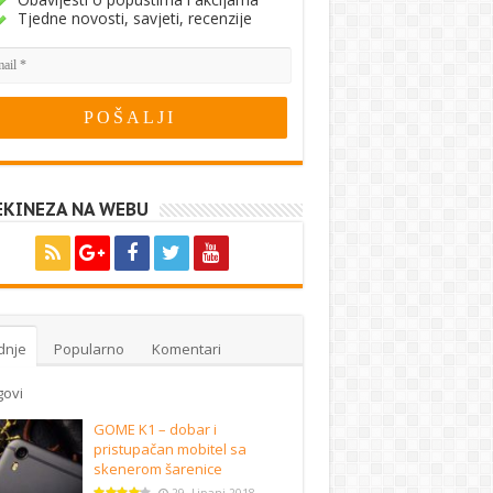
Tjedne novosti, savjeti, recenzije
EKINEZA NA WEBU
dnje
Popularno
Komentari
govi
GOME K1 – dobar i
pristupačan mobitel sa
skenerom šarenice