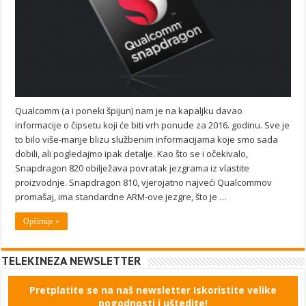
Qualcomm (a i poneki špijun) nam je na kapaljku davao
informacije o čipsetu koji će biti vrh ponude za 2016. godinu. Sve je
to bilo više-manje blizu službenim informacijama koje smo sada
dobili, ali pogledajmo ipak detalje. Kao što se i očekivalo,
Snapdragon 820 obilježava povratak jezgrama iz vlastite
proizvodnje. Snapdragon 810, vjerojatno najveći Qualcommov
promašaj, ima standardne ARM-ove jezgre, što je …
Opširnije »
TELEKINEZA NEWSLETTER
Pretplatite se na naš newsletter Iskoristite velike
pogodnosti i uštedite!