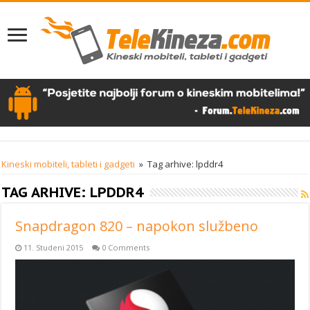
Kineski mobiteli, tableti i gadgeti
»
Tag arhive: lpddr4
TAG ARHIVE:
LPDDR4
Snapdragon 820 – napokon službeno
11. Studeni 2015
0 Comments