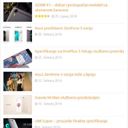
GOME K1 – dobar i pristupačan mobitel sa
skenerom šarenice
29. Lipanj 2018
Asus predstavio ZenFone 3 seriju
30. Svibanj 2016
Specifikacije za OnePlus 3 čekaju službenu potvrdu
25. Svibanj 2016
Asus ZenFone 3 serija stiže u lipnju
12. Svibanj 2016
Xiaomi Mi Max službeno predstavljen
10. Svibanj 2016
UMi Super – procurile finalne specifikacije
6. Svibanj 2016