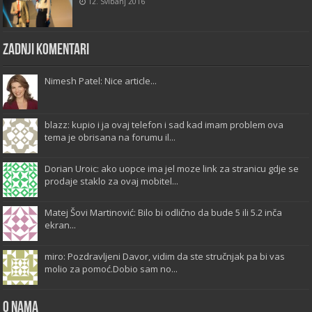
12. Svibanj 2016
Zadnji komentari
Nimesh Patel: Nice article...
blazz: kupio i ja ovaj telefon i sad kad imam problem ova
tema je obrisana na forumu il...
Dorian Uroic: ako uopce ima jel moze link za stranicu gdje se
prodaje staklo za ovaj mobitel...
Matej Šovi Martinović: Bilo bi odlično da bude 5 ili 5.2 inča
ekran...
miro: Pozdravljeni Davor, vidim da ste stručnjak pa bi vas
molio za pomoć.Dobio sam no...
O Nama