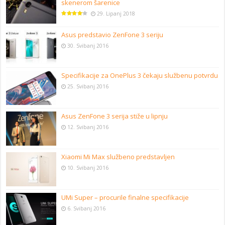
skenerom šarenice
29. Lipanj 2018
Asus predstavio ZenFone 3 seriju
30. Svibanj 2016
Specifikacije za OnePlus 3 čekaju službenu potvrdu
25. Svibanj 2016
Asus ZenFone 3 serija stiže u lipnju
12. Svibanj 2016
Xiaomi Mi Max službeno predstavljen
10. Svibanj 2016
UMi Super – procurile finalne specifikacije
6. Svibanj 2016