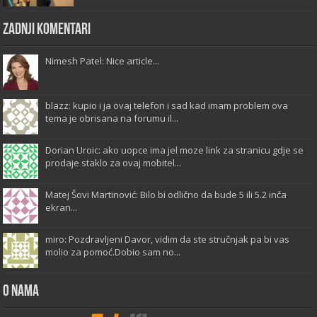
Zadnji komentari
Nimesh Patel: Nice article...
blazz: kupio i ja ovaj telefon i sad kad imam problem ova
tema je obrisana na forumu il...
Dorian Uroic: ako uopce ima jel moze link za stranicu gdje se
prodaje staklo za ovaj mobitel...
Matej Šovi Martinović: Bilo bi odlično da bude 5 ili 5.2 inča
ekran...
miro: Pozdravljeni Davor, vidim da ste stručnjak pa bi vas
molio za pomoć.Dobio sam no...
O Nama