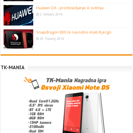
Huawei G9 – predstavljanje 4. svibnja
2. Svibanj 2016
Snapdragon 830 će navodno imati 8 jezgri
29. Travanj 2016
TK-MANIA