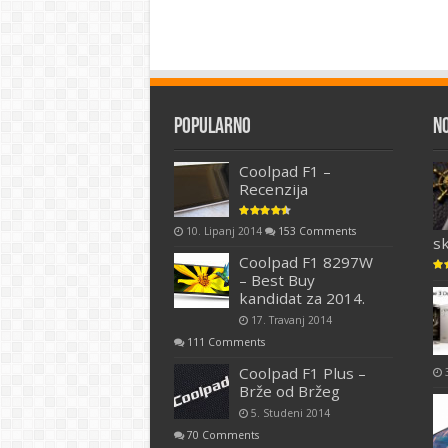
Popularno
N
Coolpad F1 –
Recenzija
10. Lipanj 2014
153 Comments
s
Coolpad F1 8297W
– Best Buy
kandidat za 2014.
17. Travanj 2014
111 Comments
Coolpad F1 Plus –
Brže od Bržeg
5. Studeni 2014
70 Comments