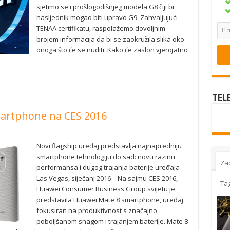
sjetimo se i prošlogodišnjeg modela G8 čiji bi
nasljednik mogao biti upravo G9. Zahvaljujući
TENAA certifikatu, raspolažemo dovoljnim
brojem informacija da bi se zaokružila slika oko
onoga što će se nuditi. Kako će zaslon vjerojatno
TEL
martphone na CES 2016
Novi flagship uređaj predstavlja najnapredniju
smartphone tehnologiju do sad: novu razinu
Za
performansa i dugog trajanja baterije uređaja
Las Vegas, siječanj 2016 – Na sajmu CES 2016,
Ta
Huawei Consumer Business Group svijetu je
predstavila Huawei Mate 8 smartphone, uređaj
fokusiran na produktivnost s značajno
poboljšanom snagom i trajanjem baterije. Mate 8