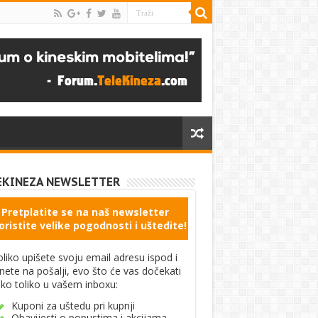
EKINEZA NEWSLETTER
Pretplatite se na naš newsletter
oristite velike pogodnosti i uštedite!
liko upišete svoju email adresu ispod i
knete na pošalji, evo što će vas dočekati
ko toliko u vašem inboxu:
Kuponi za uštedu pri kupnji
Obavijesti o popustima i akcijama