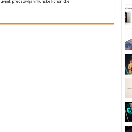
a uvijek predstavlja vrhunske korisničke …