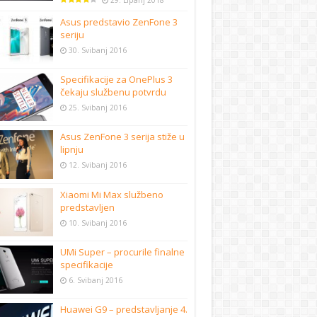
29. Lipanj 2018
Asus predstavio ZenFone 3
seriju
30. Svibanj 2016
Specifikacije za OnePlus 3
čekaju službenu potvrdu
25. Svibanj 2016
Asus ZenFone 3 serija stiže u
lipnju
12. Svibanj 2016
Xiaomi Mi Max službeno
predstavljen
10. Svibanj 2016
UMi Super – procurile finalne
specifikacije
6. Svibanj 2016
Huawei G9 – predstavljanje 4.