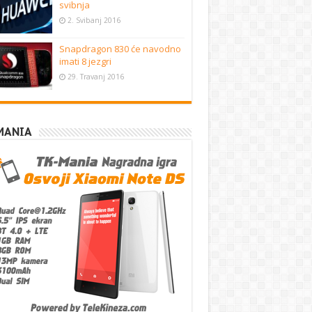
svibnja
2. Svibanj 2016
Snapdragon 830 će navodno
imati 8 jezgri
29. Travanj 2016
MANIA