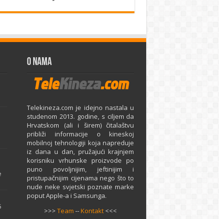
O Nama
Telekineza.com je idejno nastala u
studenom 2013. godine, s ciljem da
Hrvatskom (ali i širem) čitalaštvu
približi informacije o kineskoj
mobilnoj tehnologiji koja napreduje
iz dana u dan, pružajući krajnjem
e
korisniku vrhunske proizvode po
puno povoljnijim, jeftinijim i
e
pristupačnijim cijenama nego što to
nude neke svjetski poznate marke
poput Apple-a i Samsunga.
5
>>>
Team
--
Kontakt
<<<