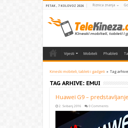
Riznica znanja
Gd
PETAK , 7 KOLOVOZ 2026
Vijesti
Mobiteli
Phableti
Ta
Kineski mobiteli, tableti i gadgeti
»
Tag arhive
TAG ARHIVE:
EMUI
Huawei G9 – predstavljanje
2. Svibanj 2016
0 Comments