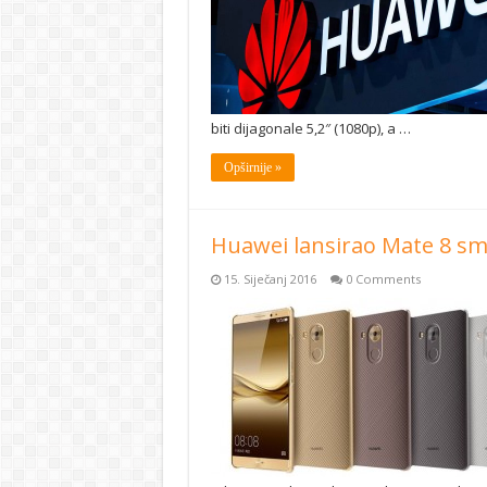
biti dijagonale 5,2″ (1080p), a …
Opširnije »
Huawei lansirao Mate 8 s
15. Siječanj 2016
0 Comments