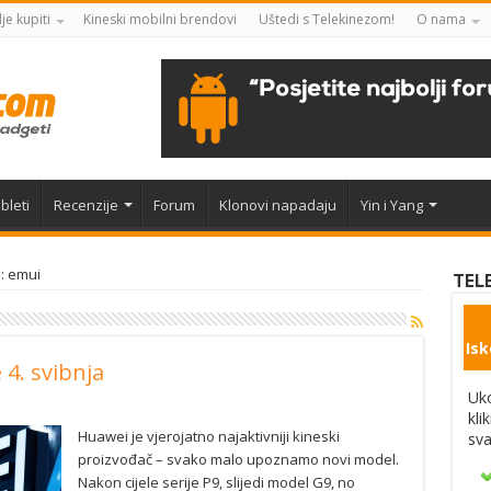
je kupiti
Kineski mobilni brendovi
Uštedi s Telekinezom!
O nama
bleti
Recenzije
Forum
Klonovi napadaju
Yin i Yang
: emui
TEL
Isk
 4. svibnja
Uko
kli
Huawei je vjerojatno najaktivniji kineski
sva
proizvođač – svako malo upoznamo novi model.
Nakon cijele serije P9, slijedi model G9, no