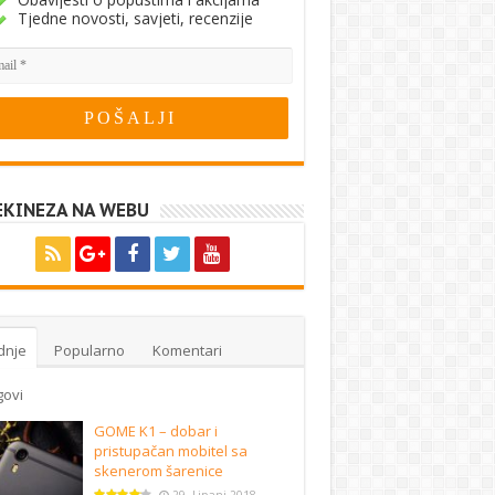
Tjedne novosti, savjeti, recenzije
EKINEZA NA WEBU
dnje
Popularno
Komentari
govi
GOME K1 – dobar i
pristupačan mobitel sa
skenerom šarenice