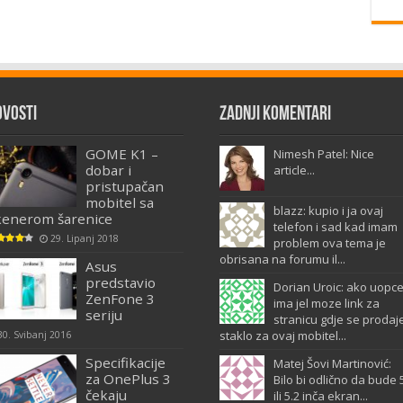
ovosti
Zadnji komentari
GOME K1 –
Nimesh Patel: Nice
dobar i
article...
pristupačan
mobitel sa
blazz: kupio i ja ovaj
kenerom šarenice
telefon i sad kad imam
29. Lipanj 2018
problem ova tema je
obrisana na forumu il...
Asus
predstavio
Dorian Uroic: ako uopc
ZenFone 3
ima jel moze link za
seriju
stranicu gdje se prodaj
staklo za ovaj mobitel...
30. Svibanj 2016
Specifikacije
Matej Šovi Martinović:
za OnePlus 3
Bilo bi odlično da bude 
čekaju
ili 5.2 inča ekran...