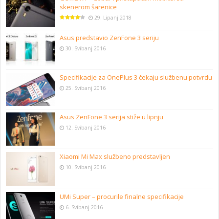
skenerom šarenice
29. Lipanj 2018
Asus predstavio ZenFone 3 seriju
30. Svibanj 2016
Specifikacije za OnePlus 3 čekaju službenu potvrdu
25. Svibanj 2016
Asus ZenFone 3 serija stiže u lipnju
12. Svibanj 2016
Xiaomi Mi Max službeno predstavljen
10. Svibanj 2016
UMi Super – procurile finalne specifikacije
6. Svibanj 2016