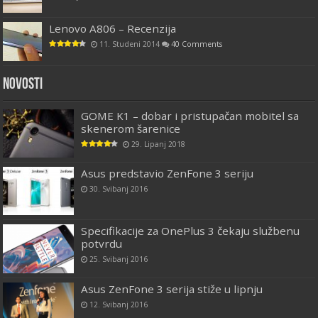
Lenovo A806 – Recenzija
11. Studeni 2014
40 Comments
Novosti
GOME K1 – dobar i pristupačan mobitel sa
skenerom šarenice
29. Lipanj 2018
Asus predstavio ZenFone 3 seriju
30. Svibanj 2016
Specifikacije za OnePlus 3 čekaju službenu
potvrdu
25. Svibanj 2016
Asus ZenFone 3 serija stiže u lipnju
12. Svibanj 2016