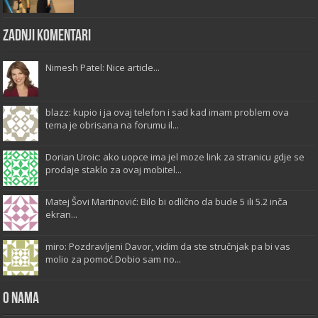
Zadnji komentari
Nimesh Patel: Nice article...
blazz: kupio i ja ovaj telefon i sad kad imam problem ova
tema je obrisana na forumu il...
Dorian Uroic: ako uopce ima jel moze link za stranicu gdje se
prodaje staklo za ovaj mobitel...
Matej Šovi Martinović: Bilo bi odlično da bude 5 ili 5.2 inča
ekran...
miro: Pozdravljeni Davor, vidim da ste stručnjak pa bi vas
molio za pomoć.Dobio sam no...
O Nama