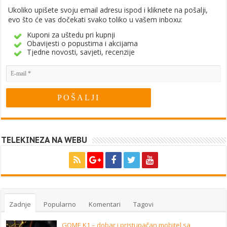
Ukoliko upišete svoju email adresu ispod i kliknete na pošalji,
evo što će vas dočekati svako toliko u vašem inboxu:
Kuponi za uštedu pri kupnji
Obavijesti o popustima i akcijama
Tjedne novosti, savjeti, recenzije
TELEKINEZA NA WEBU
Zadnje
Popularno
Komentari
Tagovi
GOME K1 – dobar i pristupačan mobitel sa