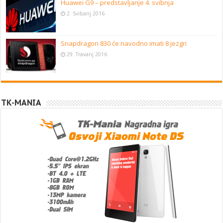
Huawei G9 – predstavljanje 4. svibnja
2. Svibanj 2016
Snapdragon 830 će navodno imati 8 jezgri
29. Travanj 2016
TK-MANIA