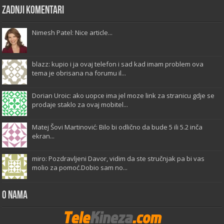
Zadnji komentari
Nimesh Patel: Nice article...
blazz: kupio i ja ovaj telefon i sad kad imam problem ova
tema je obrisana na forumu il...
Dorian Uroic: ako uopce ima jel moze link za stranicu gdje se
prodaje staklo za ovaj mobitel...
Matej Šovi Martinović: Bilo bi odlično da bude 5 ili 5.2 inča
ekran...
miro: Pozdravljeni Davor, vidim da ste stručnjak pa bi vas
molio za pomoć.Dobio sam no...
O Nama