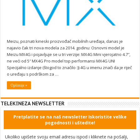
Meizu, poznati kineski proizvođač mobilnih uređaja, danas je
najavio čak tri nova modela za 2014. godinu: Osnovni model je
Meizu MX4G i pojavljuje se u tri verzije: MX4G Mini vjerojatno 4.7″,
ne veći od 5″ MX4G Pro model top performansi MX4G UNI
Specijalno izdanje (štogod to značilo :)) 4G u imenu znači da je riječ
o uređaju s podrškom za …
Opširnije »
TELEKINEZA NEWSLETTER
Pretplatite se na naš newsletter Iskoristite velike
pogodnosti i uštedite!
Ukoliko upišete svoju email adresu ispod i kliknete na pošalji,