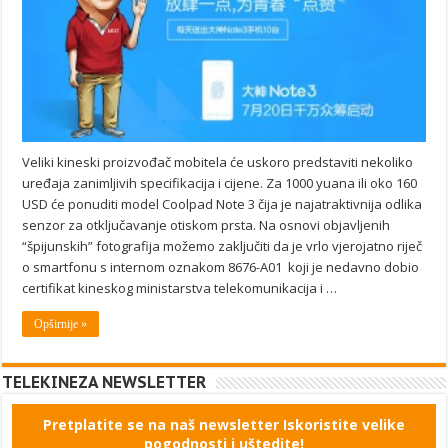
Veliki kineski proizvođač mobitela će uskoro predstaviti nekoliko
uređaja zanimljivih specifikacija i cijene. Za 1000 yuana ili oko 160
USD će ponuditi model Coolpad Note 3 čija je najatraktivnija odlika
senzor za otključavanje otiskom prsta. Na osnovi objavljenih
“špijunskih” fotografija možemo zaključiti da je vrlo vjerojatno riječ
o smartfonu s internom oznakom 8676-A01 koji je nedavno dobio
certifikat kineskog ministarstva telekomunikacija i …
Opširnije »
TELEKINEZA NEWSLETTER
Pretplatite se na naš newsletter Iskoristite velike
pogodnosti i uštedite!