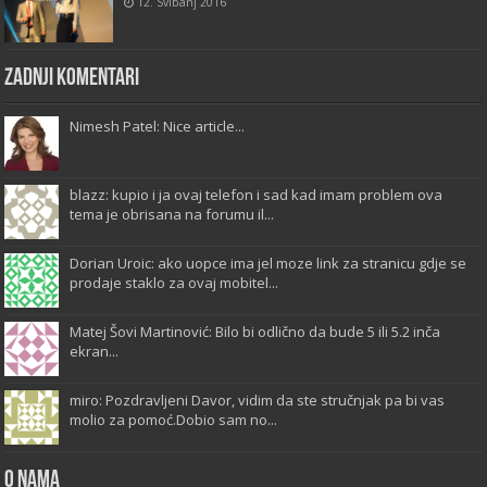
12. Svibanj 2016
Zadnji komentari
Nimesh Patel: Nice article...
blazz: kupio i ja ovaj telefon i sad kad imam problem ova
tema je obrisana na forumu il...
Dorian Uroic: ako uopce ima jel moze link za stranicu gdje se
prodaje staklo za ovaj mobitel...
Matej Šovi Martinović: Bilo bi odlično da bude 5 ili 5.2 inča
ekran...
miro: Pozdravljeni Davor, vidim da ste stručnjak pa bi vas
molio za pomoć.Dobio sam no...
O Nama