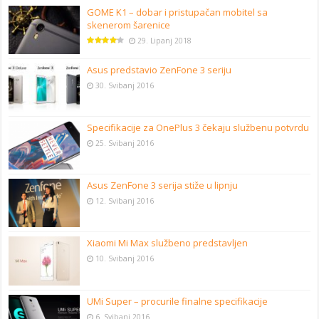
GOME K1 – dobar i pristupačan mobitel sa
skenerom šarenice
29. Lipanj 2018
Asus predstavio ZenFone 3 seriju
30. Svibanj 2016
Specifikacije za OnePlus 3 čekaju službenu potvrdu
25. Svibanj 2016
Asus ZenFone 3 serija stiže u lipnju
12. Svibanj 2016
Xiaomi Mi Max službeno predstavljen
10. Svibanj 2016
UMi Super – procurile finalne specifikacije
6. Svibanj 2016