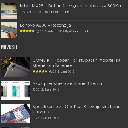
Mlais MX28 – Dobar 4-jezgreni mobitel za 800Kn
3. Veljača 2014
41 Comments
Lenovo A806 – Recenzija
11. Studeni 2014
40 Comments
Novosti
GOME K1 – dobar i pristupačan mobitel sa
skenerom šarenice
29. Lipanj 2018
Asus predstavio ZenFone 3 seriju
30. Svibanj 2016
Specifikacije za OnePlus 3 čekaju službenu
potvrdu
25. Svibanj 2016