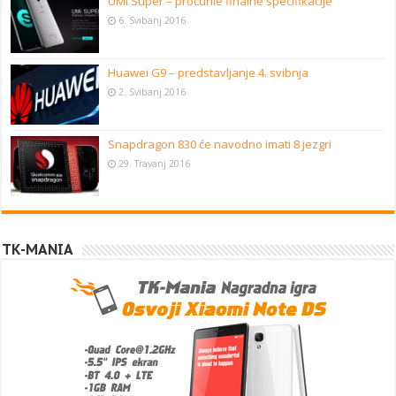
UMi Super – procurile finalne specifikacije
6. Svibanj 2016
Huawei G9 – predstavljanje 4. svibnja
2. Svibanj 2016
Snapdragon 830 će navodno imati 8 jezgri
29. Travanj 2016
TK-MANIA