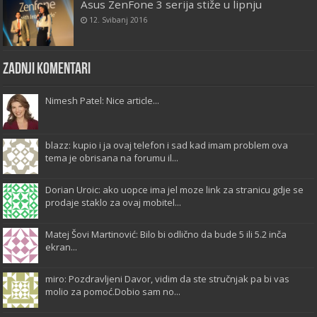
Asus ZenFone 3 serija stiže u lipnju
12. Svibanj 2016
Zadnji komentari
Nimesh Patel: Nice article...
blazz: kupio i ja ovaj telefon i sad kad imam problem ova
tema je obrisana na forumu il...
Dorian Uroic: ako uopce ima jel moze link za stranicu gdje se
prodaje staklo za ovaj mobitel...
Matej Šovi Martinović: Bilo bi odlično da bude 5 ili 5.2 inča
ekran...
miro: Pozdravljeni Davor, vidim da ste stručnjak pa bi vas
molio za pomoć.Dobio sam no...