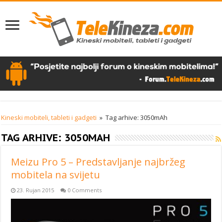
Kineski mobiteli, tableti i gadgeti
»
Tag arhive: 3050mAh
TAG ARHIVE:
3050MAH
Meizu Pro 5 – Predstavljanje najbržeg
mobitela na svijetu
23. Rujan 2015
0 Comments