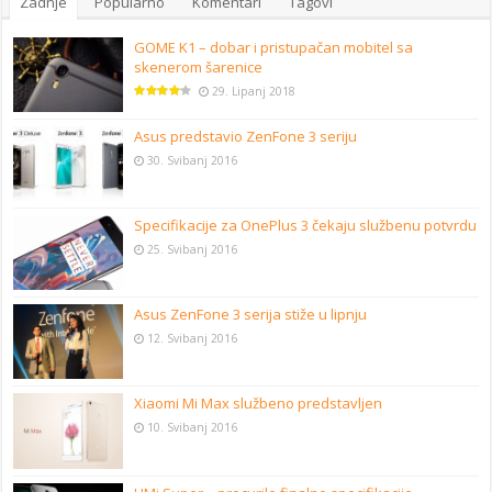
Zadnje
Popularno
Komentari
Tagovi
GOME K1 – dobar i pristupačan mobitel sa
skenerom šarenice
29. Lipanj 2018
Asus predstavio ZenFone 3 seriju
30. Svibanj 2016
Specifikacije za OnePlus 3 čekaju službenu potvrdu
25. Svibanj 2016
Asus ZenFone 3 serija stiže u lipnju
12. Svibanj 2016
Xiaomi Mi Max službeno predstavljen
10. Svibanj 2016