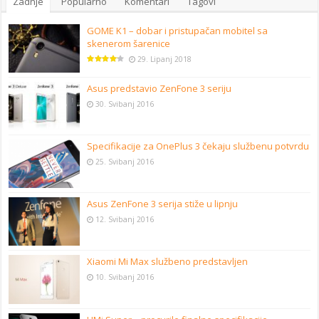
Zadnje
Popularno
Komentari
Tagovi
GOME K1 – dobar i pristupačan mobitel sa
skenerom šarenice
29. Lipanj 2018
Asus predstavio ZenFone 3 seriju
30. Svibanj 2016
Specifikacije za OnePlus 3 čekaju službenu potvrdu
25. Svibanj 2016
Asus ZenFone 3 serija stiže u lipnju
12. Svibanj 2016
Xiaomi Mi Max službeno predstavljen
10. Svibanj 2016