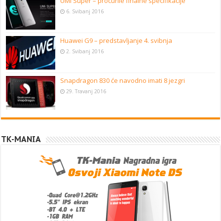
UMi Super – procurile finalne specifikacije
6. Svibanj 2016
Huawei G9 – predstavljanje 4. svibnja
2. Svibanj 2016
Snapdragon 830 će navodno imati 8 jezgri
29. Travanj 2016
TK-MANIA