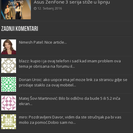
Asus ZenFone 3 serija stiže u lipnju
12. Svibanj 2016
Zadnji komentari
Nimesh Patel: Nice article...
blazz: kupio i ja ovaj telefon i sad kad imam problem ova
tema je obrisana na forumu il...
Dorian Uroic: ako uopce ima jel moze link za stranicu gdje se
prodaje staklo za ovaj mobitel...
Matej Šovi Martinović: Bilo bi odlično da bude 5 ili 5.2 inča
ekran...
miro: Pozdravljeni Davor, vidim da ste stručnjak pa bi vas
molio za pomoć.Dobio sam no...