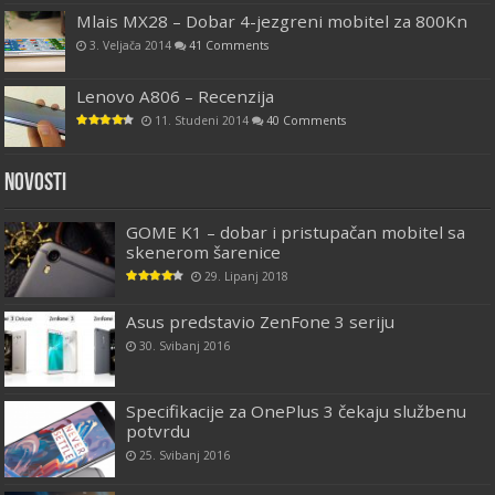
Mlais MX28 – Dobar 4-jezgreni mobitel za 800Kn
3. Veljača 2014
41 Comments
Lenovo A806 – Recenzija
11. Studeni 2014
40 Comments
Novosti
GOME K1 – dobar i pristupačan mobitel sa
skenerom šarenice
29. Lipanj 2018
Asus predstavio ZenFone 3 seriju
30. Svibanj 2016
Specifikacije za OnePlus 3 čekaju službenu
potvrdu
25. Svibanj 2016