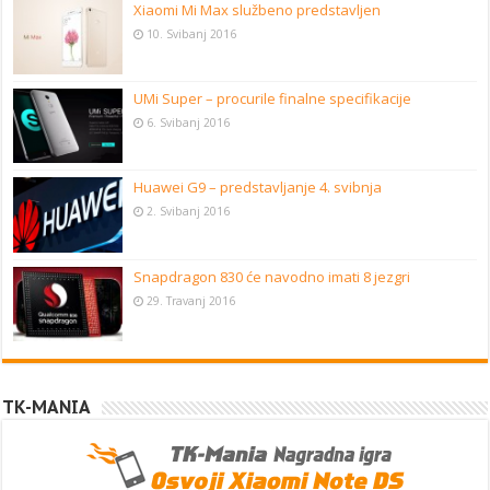
Xiaomi Mi Max službeno predstavljen
10. Svibanj 2016
UMi Super – procurile finalne specifikacije
6. Svibanj 2016
Huawei G9 – predstavljanje 4. svibnja
2. Svibanj 2016
Snapdragon 830 će navodno imati 8 jezgri
29. Travanj 2016
TK-MANIA