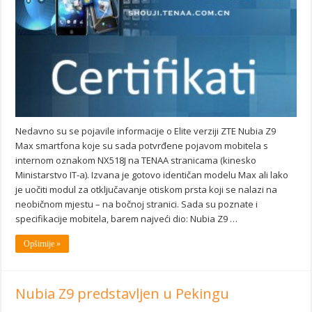
Nedavno su se pojavile informacije o Elite verziji ZTE Nubia Z9
Max smartfona koje su sada potvrđene pojavom mobitela s
internom oznakom NX518J na TENAA stranicama (kinesko
Ministarstvo IT-a). Izvana je gotovo identičan modelu Max ali lako
je uočiti modul za otključavanje otiskom prsta koji se nalazi na
neobičnom mjestu – na bočnoj stranici. Sada su poznate i
specifikacije mobitela, barem najveći dio: Nubia Z9 …
Opširnije »
Nubia Z9 predstavljen u Pekingu