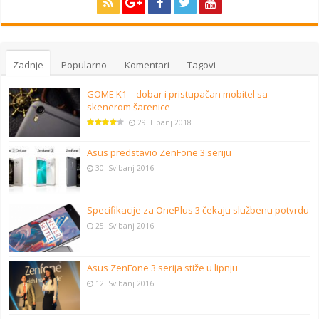
Zadnje
Popularno
Komentari
Tagovi
GOME K1 – dobar i pristupačan mobitel sa
skenerom šarenice
29. Lipanj 2018
Asus predstavio ZenFone 3 seriju
30. Svibanj 2016
Specifikacije za OnePlus 3 čekaju službenu potvrdu
25. Svibanj 2016
Asus ZenFone 3 serija stiže u lipnju
12. Svibanj 2016