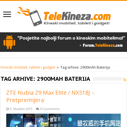
Kineski mobiteli, tableti i gadgeti
»
Tag arhive: 2900mAh Baterija
TAG ARHIVE:
2900MAH BATERIJA
ZTE Nubia Z9 Max Elite / NX518J –
Pretpremijera
5. Studeni 2015
0 Comments