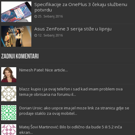
Specifikacije za OnePlus 3 čekaju službenu
potvrdu
25. Svibanj 2016
Asus ZenFone 3 serija stiže u lipnju
12. Svibanj 2016
Zadnji komentari
Nimesh Patel: Nice article...
blazz: kupio i ja ovaj telefon i sad kad imam problem ova
tema je obrisana na forumu il...
Dorian Uroic: ako uopce ima jel moze link za stranicu gdje se
prodaje staklo za ovaj mobitel...
Matej Šovi Martinović: Bilo bi odlično da bude 5 ili 5.2 inča
ekran...