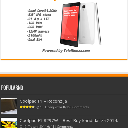
Popularno
Coolpad F1 – Recenzija
10. Lipanj 2014
153 Comments
Coolpad F1 8297W – Best Buy kandidat za 2014.
17. Travanj 2014
111 Comments