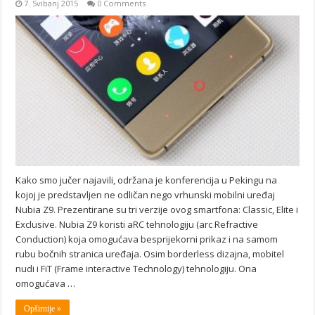
7. Svibanj 2015
0 Comments
Kako smo jučer najavili, održana je konferencija u Pekingu na
kojoj je predstavljen ne odličan nego vrhunski mobilni uređaj
Nubia Z9. Prezentirane su tri verzije ovog smartfona: Classic, Elite i
Exclusive. Nubia Z9 koristi aRC tehnologiju (arc Refractive
Conduction) koja omogućava besprijekorni prikaz i na samom
rubu bočnih stranica uređaja. Osim borderless dizajna, mobitel
nudi i FiT (Frame interactive Technology) tehnologiju. Ona
omogućava …
Opširnije »