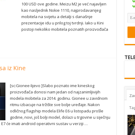
100 USD ove godine. Meizu M2 je već najavljen
kao nasljednik Nokie 1110, najprodavanijeg
mobitela na svijetu a detalji s današnje
prezentacije idu u prilog toj tvrdnji. Iako u Kini
postoji nekoliko mobitela poznatih proizvođača
TEL
sa iz Kine
[sc:Gionee-lijevo ]Slabo poznato ime kineskog
proizvođača donosi nam jedan od najzanimljivijih
Za
modela mobitela za 2014. godinu. Gionee u zavidnom
ritmu izbacuje na tržište sve bolje uređaje. Nakon
Ta
odličnog flagship modela Elife E6 u listopadu prošle
godine, novi, još bolji model, dolazi u trgovine u siječnju
 E7 će imati android operativni sustav u verziji …