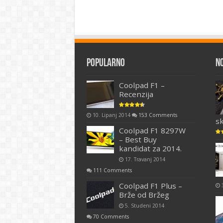
Popularno
N
Coolpad F1 –
Recenzija
10. Lipanj 2014
153 Comments
s
Coolpad F1 8297W
– Best Buy
kandidat za 2014.
17. Travanj 2014
111 Comments
Coolpad F1 Plus –
Brže od Bržeg
5. Studeni 2014
70 Comments