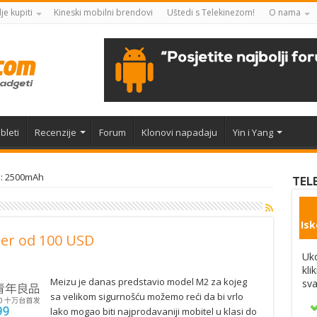
je kupiti
Kineski mobilni brendovi
Uštedi s Telekinezom!
O nama
bleti
Recenzije
Forum
Klonovi napadaju
Yin i Yang
e: 2500mAh
TEL
Isk
ler od 100 USD
Uko
kli
Meizu je danas predstavio model M2 za kojeg
sva
sa velikom sigurnošću možemo reći da bi vrlo
lako mogao biti najprodavaniji mobitel u klasi do