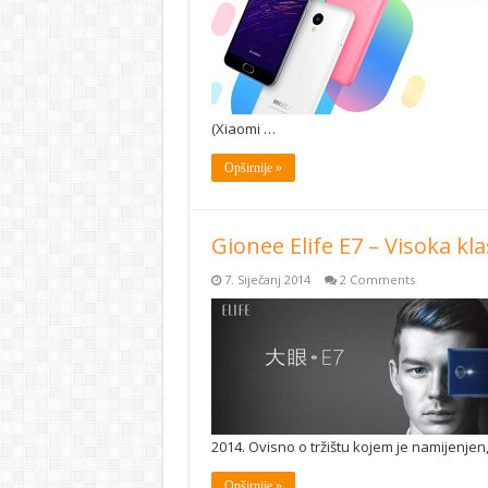
(Xiaomi …
Opširnije »
Gionee Elife E7 – Visoka kla
7. Siječanj 2014
2 Comments
2014. Ovisno o tržištu kojem je namijenjen,
Opširnije »