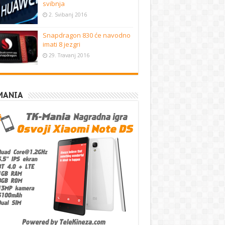
svibnja
2. Svibanj 2016
Snapdragon 830 će navodno
imati 8 jezgri
29. Travanj 2016
MANIA