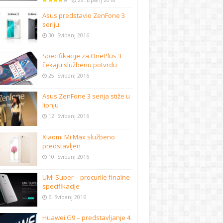
29. Lipanj 2018
Asus predstavio ZenFone 3
seriju
30. Svibanj 2016
Specifikacije za OnePlus 3
čekaju službenu potvrdu
25. Svibanj 2016
Asus ZenFone 3 serija stiže u
lipnju
12. Svibanj 2016
Xiaomi Mi Max službeno
predstavljen
10. Svibanj 2016
UMi Super – procurile finalne
specifikacije
6. Svibanj 2016
Huawei G9 – predstavljanje 4.