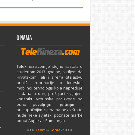
O Nama
Telekineza.com je idejno nastala u
studenom 2013. godine, s ciljem da
Hrvatskom (ali i širem) čitalaštvu
približi informacije o kineskoj
mobilnoj tehnologiji koja napreduje
iz dana u dan, pružajući krajnjem
e
korisniku vrhunske proizvode po
puno povoljnijim, jeftinijim i
e
pristupačnijim cijenama nego što to
nude neke svjetski poznate marke
poput Apple-a i Samsunga.
5
>>>
Team
--
Kontakt
<<<