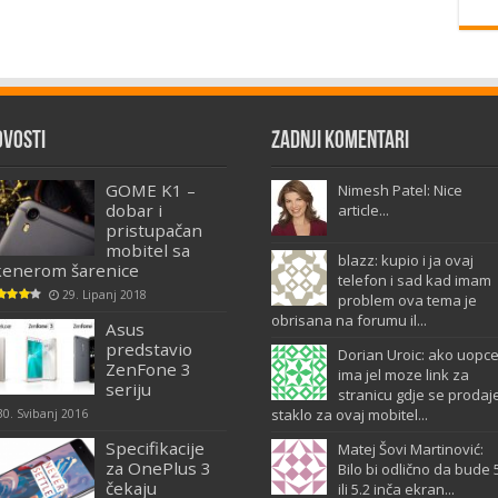
ovosti
Zadnji komentari
GOME K1 –
Nimesh Patel: Nice
dobar i
article...
pristupačan
mobitel sa
blazz: kupio i ja ovaj
kenerom šarenice
telefon i sad kad imam
29. Lipanj 2018
problem ova tema je
obrisana na forumu il...
Asus
predstavio
Dorian Uroic: ako uopc
ZenFone 3
ima jel moze link za
seriju
stranicu gdje se prodaj
staklo za ovaj mobitel...
30. Svibanj 2016
Specifikacije
Matej Šovi Martinović:
za OnePlus 3
Bilo bi odlično da bude 
čekaju
ili 5.2 inča ekran...