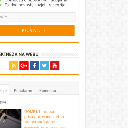
Tjedne novosti, savjeti, recenzije
EKINEZA NA WEBU
dnje
Popularno
Komentari
govi
GOME K1 – dobar i
pristupačan mobitel sa
skenerom šarenice