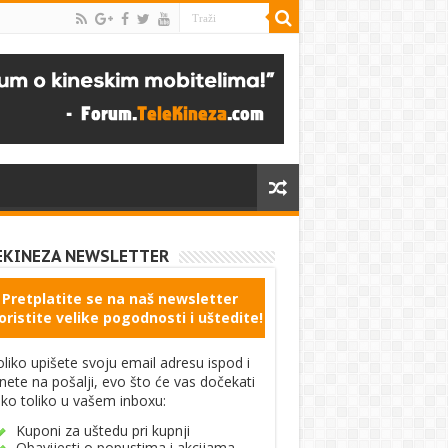
EKINEZA NEWSLETTER
Pretplatite se na naš newsletter
oristite velike pogodnosti i uštedite!
liko upišete svoju email adresu ispod i
knete na pošalji, evo što će vas dočekati
ko toliko u vašem inboxu:
Kuponi za uštedu pri kupnji
Obavijesti o popustima i akcijama