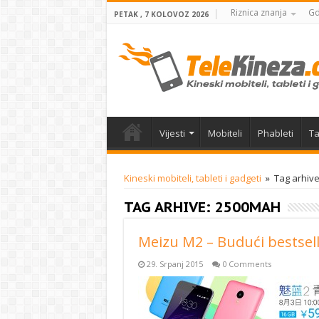
Riznica znanja
Gd
PETAK , 7 KOLOVOZ 2026
Vijesti
Mobiteli
Phableti
Ta
Kineski mobiteli, tableti i gadgeti
»
Tag arhiv
TAG ARHIVE:
2500MAH
Meizu M2 – Budući bestsel
29. Srpanj 2015
0 Comments