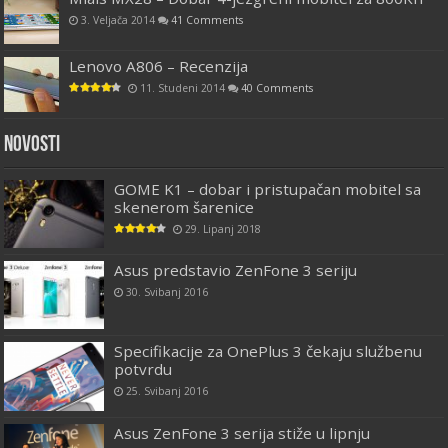
3. Veljača 2014
41 Comments
Lenovo A806 – Recenzija
11. Studeni 2014
40 Comments
Novosti
GOME K1 – dobar i pristupačan mobitel sa
skenerom šarenice
29. Lipanj 2018
Asus predstavio ZenFone 3 seriju
30. Svibanj 2016
Specifikacije za OnePlus 3 čekaju službenu
potvrdu
25. Svibanj 2016
Asus ZenFone 3 serija stiže u lipnju