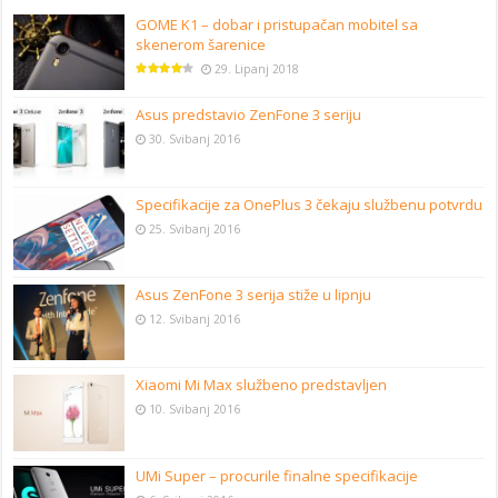
GOME K1 – dobar i pristupačan mobitel sa
skenerom šarenice
29. Lipanj 2018
Asus predstavio ZenFone 3 seriju
30. Svibanj 2016
Specifikacije za OnePlus 3 čekaju službenu potvrdu
25. Svibanj 2016
Asus ZenFone 3 serija stiže u lipnju
12. Svibanj 2016
Xiaomi Mi Max službeno predstavljen
10. Svibanj 2016
UMi Super – procurile finalne specifikacije