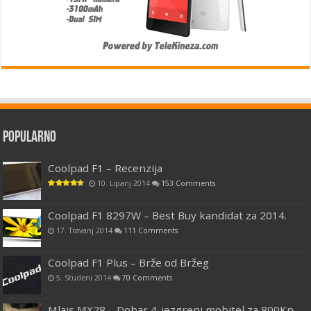
Popularno
Coolpad F1 – Recenzija
10. Lipanj 2014
153 Comments
Coolpad F1 8297W – Best Buy kandidat za 2014.
17. Travanj 2014
111 Comments
Coolpad F1 Plus – Brže od Bržeg
5. Studeni 2014
70 Comments
Mlais MX28 – Dobar 4-jezgreni mobitel za 800Kn