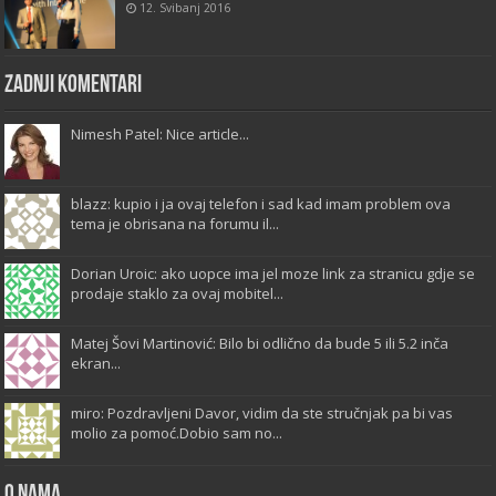
12. Svibanj 2016
Zadnji komentari
Nimesh Patel: Nice article...
blazz: kupio i ja ovaj telefon i sad kad imam problem ova
tema je obrisana na forumu il...
Dorian Uroic: ako uopce ima jel moze link za stranicu gdje se
prodaje staklo za ovaj mobitel...
Matej Šovi Martinović: Bilo bi odlično da bude 5 ili 5.2 inča
ekran...
miro: Pozdravljeni Davor, vidim da ste stručnjak pa bi vas
molio za pomoć.Dobio sam no...
O Nama