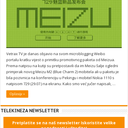
Vetrax TV je danas objavio na svom microblogging Weibo
portalu kratku vijest o primitku promotivnog paketa od Meizua.
Prema natpisu na kutiji su pretpostavili da im Meizu šalje ogledni
primjerak novog Meizu M2 (Blue Charm 2) mobitela ali u paketu je
bila pozivnica na konferenciju u Pekingu i mobitel Nokia 1110 s
natpisom 729 (29.07.) na ekranu. Kako smo već jučer napisali, …
Opširnije »
TELEKINEZA NEWSLETTER
Pretplatite se na naš newsletter Iskoristite velike