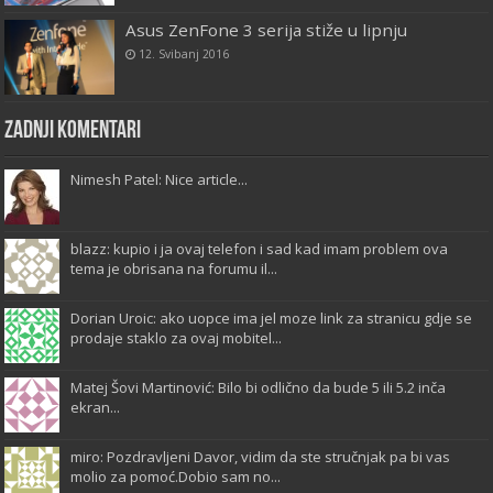
Asus ZenFone 3 serija stiže u lipnju
12. Svibanj 2016
Zadnji komentari
Nimesh Patel: Nice article...
blazz: kupio i ja ovaj telefon i sad kad imam problem ova
tema je obrisana na forumu il...
Dorian Uroic: ako uopce ima jel moze link za stranicu gdje se
prodaje staklo za ovaj mobitel...
Matej Šovi Martinović: Bilo bi odlično da bude 5 ili 5.2 inča
ekran...
miro: Pozdravljeni Davor, vidim da ste stručnjak pa bi vas
molio za pomoć.Dobio sam no...