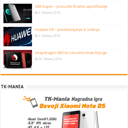
UMi Super – procurile finalne specifikacije
6. Svibanj 2016
Huawei G9 – predstavljanje 4. svibnja
2. Svibanj 2016
Snapdragon 830 će navodno imati 8 jezgri
29. Travanj 2016
TK-MANIA