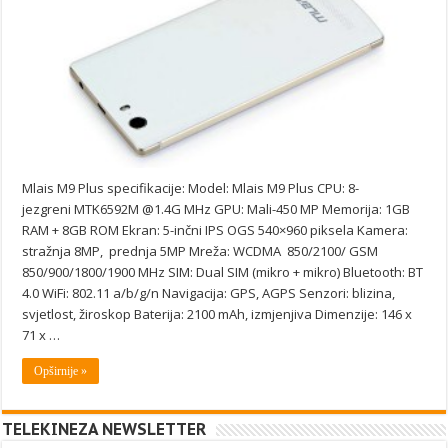
Mlais M9 Plus specifikacije: Model: Mlais M9 Plus CPU: 8-
jezgreni MTK6592M @1.4G MHz GPU: Mali-450 MP Memorija: 1GB
RAM + 8GB ROM Ekran: 5-inčni IPS OGS 540×960 piksela Kamera:
stražnja 8MP, prednja 5MP Mreža: WCDMA 850/2100/ GSM
850/900/1800/1900 MHz SIM: Dual SIM (mikro + mikro) Bluetooth: BT
4.0 WiFi: 802.11 a/b/g/n Navigacija: GPS, AGPS Senzori: blizina,
svjetlost, žiroskop Baterija: 2100 mAh, izmjenjiva Dimenzije: 146 x
71 x …
Opširnije »
TELEKINEZA NEWSLETTER