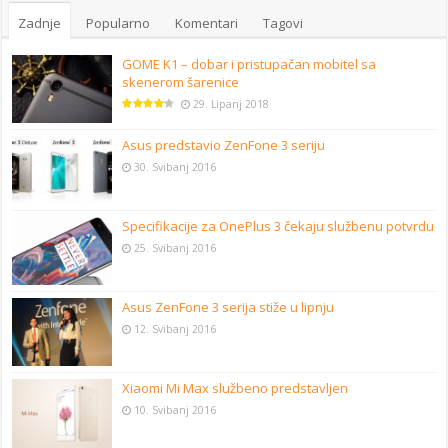
Zadnje
Popularno
Komentari
Tagovi
GOME K1 – dobar i pristupačan mobitel sa
skenerom šarenice
29. Lipanj 2018
Asus predstavio ZenFone 3 seriju
30. Svibanj 2016
Specifikacije za OnePlus 3 čekaju službenu potvrdu
25. Svibanj 2016
Asus ZenFone 3 serija stiže u lipnju
12. Svibanj 2016
Xiaomi Mi Max službeno predstavljen
10. Svibanj 2016