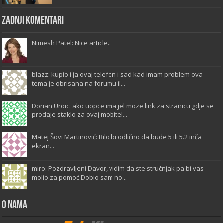
Zadnji komentari
Nimesh Patel: Nice article...
blazz: kupio i ja ovaj telefon i sad kad imam problem ova
tema je obrisana na forumu il...
Dorian Uroic: ako uopce ima jel moze link za stranicu gdje se
prodaje staklo za ovaj mobitel...
Matej Šovi Martinović: Bilo bi odlično da bude 5 ili 5.2 inča
ekran...
miro: Pozdravljeni Davor, vidim da ste stručnjak pa bi vas
molio za pomoć.Dobio sam no...
O Nama