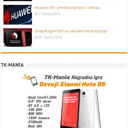
Huawei G9 – predstavljanje 4. svibnja
2. Svibanj 2016
Snapdragon 830 će navodno imati 8 jezgri
29. Travanj 2016
TK-MANIA