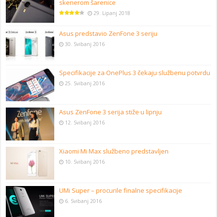
skenerom šarenice
29. Lipanj 2018
Asus predstavio ZenFone 3 seriju
30. Svibanj 2016
Specifikacije za OnePlus 3 čekaju službenu potvrdu
25. Svibanj 2016
Asus ZenFone 3 serija stiže u lipnju
12. Svibanj 2016
Xiaomi Mi Max službeno predstavljen
10. Svibanj 2016
UMi Super – procurile finalne specifikacije
6. Svibanj 2016