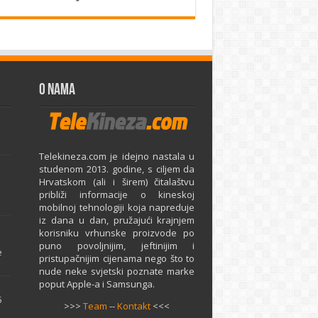
O Nama
Telekineza.com je idejno nastala u
studenom 2013. godine, s ciljem da
Hrvatskom (ali i širem) čitalaštvu
približi informacije o kineskoj
mobilnoj tehnologiji koja napreduje
iz dana u dan, pružajući krajnjem
e
korisniku vrhunske proizvode po
puno povoljnijim, jeftinijim i
e
pristupačnijim cijenama nego što to
nude neke svjetski poznate marke
poput Apple-a i Samsunga.
5
>>>
Team
--
Kontakt
<<<