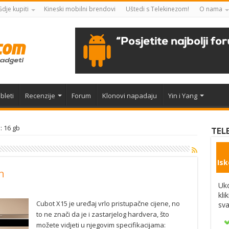
Gdje kupiti
Kineski mobilni brendovi
Uštedi s Telekinezom!
O nama
bleti
Recenzije
Forum
Klonovi napadaju
Yin i Yang
: 16 gb
TEL
Isk
n
Uko
kli
Cubot X15 je uređaj vrlo pristupačne cijene, no
sva
to ne znači da je i zastarjelog hardvera, što
možete vidjeti u njegovim specifikacijama: