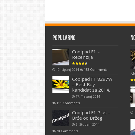
Popularno
N
Coolpad F1 –
Recenzija
10. Lipanj 2014
153 Comments
s
Coolpad F1 8297W
– Best Buy
kandidat za 2014.
17. Travanj 2014
111 Comments
Coolpad F1 Plus –
Brže od Bržeg
5. Studeni 2014
70 Comments