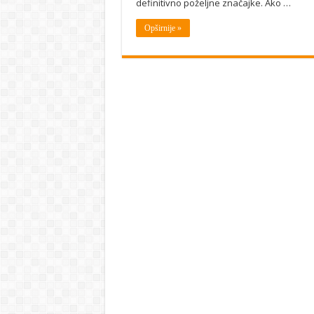
definitivno poželjne značajke. Ako …
Opširnije »