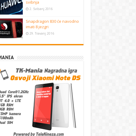
svibnja
2. Svibanj 2016
Snapdragon 830 će navodno
imati 8 jezgri
29. Travanj 2016
MANIA