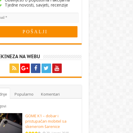
Tjedne novosti, savjeti, recenzije
EKINEZA NA WEBU
dnje
Popularno
Komentari
govi
GOME K1 – dobar i
pristupačan mobitel sa
skenerom šarenice