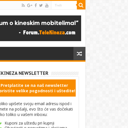
EKINEZA NEWSLETTER
Pretplatite se na naš newsletter
oristite velike pogodnosti i uštedite!
liko upišete svoju email adresu ispod i
knete na pošalji, evo što će vas dočekati
ko toliko u vašem inboxu:
Kuponi za uštedu pri kupnji
Obavijesti o popustima i akcijama