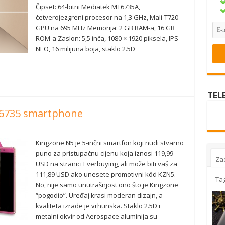
Čipset: 64-bitni Mediatek MT6735A,
četverojezgreni procesor na 1,3 GHz, Mali-T720
GPU na 695 MHz Memorija: 2 GB RAM-a, 16 GB
ROM-a Zaslon: 5,5 inča, 1080 × 1920 piksela, IPS-
NEO, 16 milijuna boja, staklo 2.5D
TEL
K6735 smartphone
Kingzone N5 je 5-inčni smartfon koji nudi stvarno
puno za pristupačnu cijenu koja iznosi 119,99
Za
USD na stranici Everbuying, ali može biti vaš za
111,89 USD ako unesete promotivni kôd KZN5.
Ta
No, nije samo unutrašnjost ono što je Kingzone
“pogodio”. Uređaj krasi moderan dizajn, a
kvaliteta izrade je vrhunska. Staklo 2.5D i
metalni okvir od Aerospace aluminija su