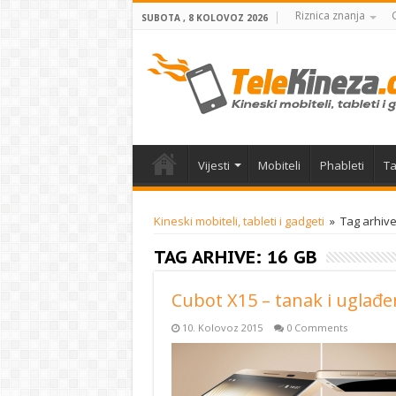
Riznica znanja
SUBOTA , 8 KOLOVOZ 2026
Vijesti
Mobiteli
Phableti
Ta
Kineski mobiteli, tableti i gadgeti
»
Tag arhive
TAG ARHIVE:
16 GB
Cubot X15 – tanak i uglađe
10. Kolovoz 2015
0 Comments