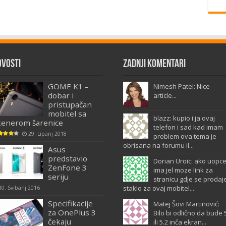
ovosti
Zadnji komentari
GOME K1 –
Nimesh Patel: Nice
dobar i
article...
pristupačan
mobitel sa
blazz: kupio i ja ovaj
kenerom šarenice
telefon i sad kad imam
29. Lipanj 2018
problem ova tema je
obrisana na forumu il...
Asus
predstavio
Dorian Uroic: ako uopc
ZenFone 3
ima jel moze link za
seriju
stranicu gdje se prodaj
staklo za ovaj mobitel...
30. Svibanj 2016
Specifikacije
Matej Šovi Martinović:
za OnePlus 3
Bilo bi odlično da bude 
čekaju
ili 5.2 inča ekran...