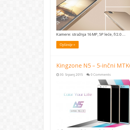
Kamere: stražnja 16 MP, 5P leće, f/2.0 …
Opširnije »
Kingzone N5 – 5-inčni MT
30. Srpanj 2015
0 Comments