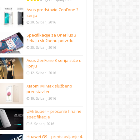
29. Lipanj 2018
Asus predstavio ZenFone 3
seriju
30. Svibanj 2016
Specifikacije za OnePlus 3
čekaju službenu potvrdu
25. Svibanj 2016
Asus ZenFone 3 serija stiže u
lipnju
12. Svibanj 2016
Xiaomi Mi Max službeno
predstavljen
10. Svibanj 2016
UMi Super – procurile finalne
specifikacije
6. Svibanj 2016
Huawei G9 – predstavljanje 4.