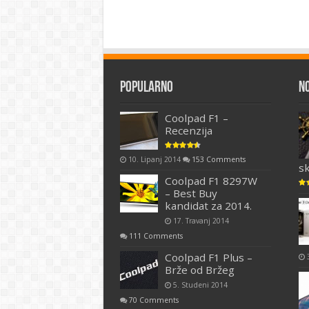
Popularno
N
Coolpad F1 –
Recenzija
10. Lipanj 2014
153 Comments
s
Coolpad F1 8297W
– Best Buy
kandidat za 2014.
17. Travanj 2014
111 Comments
Coolpad F1 Plus –
Brže od Bržeg
5. Studeni 2014
70 Comments