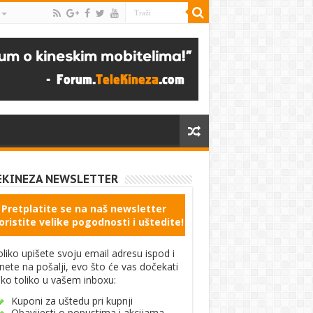
EKINEZA NEWSLETTER
Pretplatite se na naš newsletter
oristite velike pogodnosti i uštedite!
liko upišete svoju email adresu ispod i
knete na pošalji, evo što će vas dočekati
ko toliko u vašem inboxu:
Kuponi za uštedu pri kupnji
Obavijesti o popustima i akcijama