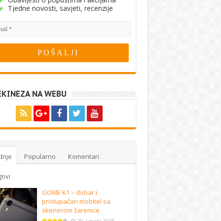
Tjedne novosti, savjeti, recenzije
EKINEZA NA WEBU
dnje
Popularno
Komentari
govi
GOME K1 – dobar i
pristupačan mobitel sa
skenerom šarenice