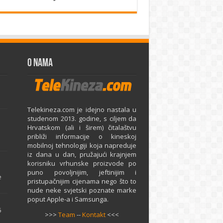
O Nama
Telekineza.com je idejno nastala u
studenom 2013. godine, s ciljem da
Hrvatskom (ali i širem) čitalaštvu
približi informacije o kineskoj
mobilnoj tehnologiji koja napreduje
iz dana u dan, pružajući krajnjem
e
korisniku vrhunske proizvode po
puno povoljnijim, jeftinijim i
e
pristupačnijim cijenama nego što to
nude neke svjetski poznate marke
poput Apple-a i Samsunga.
5
>>>
Team
--
Kontakt
<<<