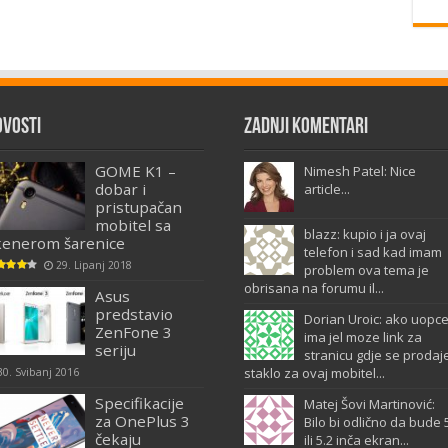
ovosti
Zadnji komentari
GOME K1 –
Nimesh Patel: Nice
dobar i
article...
pristupačan
mobitel sa
blazz: kupio i ja ovaj
kenerom šarenice
telefon i sad kad imam
29. Lipanj 2018
problem ova tema je
obrisana na forumu il...
Asus
predstavio
Dorian Uroic: ako uopc
ZenFone 3
ima jel moze link za
seriju
stranicu gdje se prodaj
staklo za ovaj mobitel...
30. Svibanj 2016
Specifikacije
Matej Šovi Martinović:
za OnePlus 3
Bilo bi odlično da bude 
čekaju
ili 5.2 inča ekran...