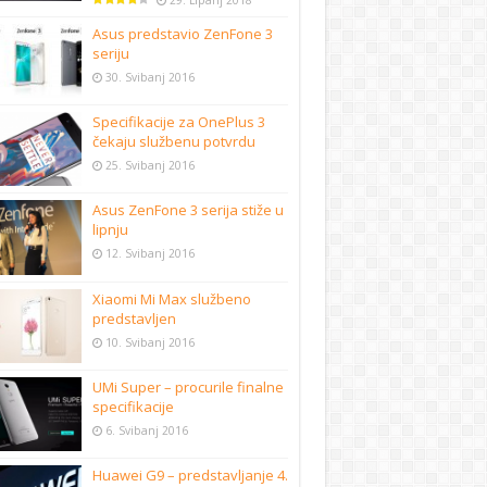
29. Lipanj 2018
Asus predstavio ZenFone 3
seriju
30. Svibanj 2016
Specifikacije za OnePlus 3
čekaju službenu potvrdu
25. Svibanj 2016
Asus ZenFone 3 serija stiže u
lipnju
12. Svibanj 2016
Xiaomi Mi Max službeno
predstavljen
10. Svibanj 2016
UMi Super – procurile finalne
specifikacije
6. Svibanj 2016
Huawei G9 – predstavljanje 4.