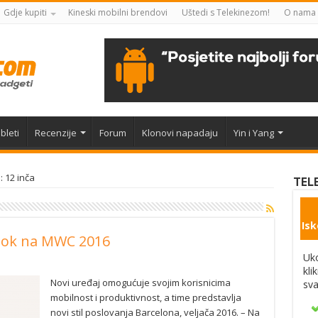
Gdje kupiti
Kineski mobilni brendovi
Uštedi s Telekinezom!
O nama
bleti
Recenzije
Forum
Klonovi napadaju
Yin i Yang
: 12 inča
TEL
Isk
ook na MWC 2016
Uko
kli
Novi uređaj omogućuje svojim korisnicima
sva
mobilnost i produktivnost, a time predstavlja
novi stil poslovanja Barcelona, veljača 2016. – Na