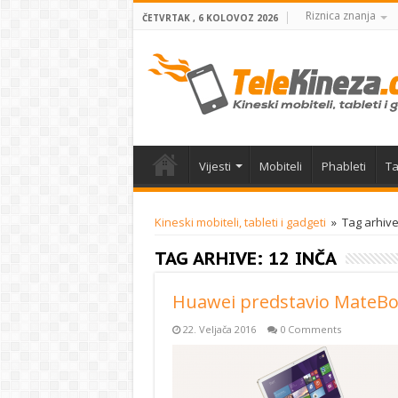
Riznica znanja
ČETVRTAK , 6 KOLOVOZ 2026
Vijesti
Mobiteli
Phableti
Ta
Kineski mobiteli, tableti i gadgeti
»
Tag arhive
TAG ARHIVE:
12 INČA
Huawei predstavio MateB
22. Veljača 2016
0 Comments