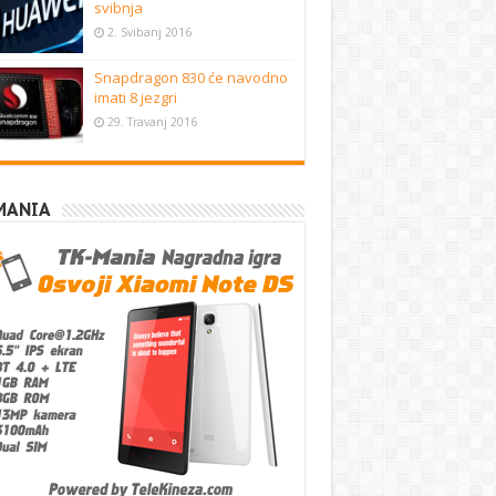
svibnja
2. Svibanj 2016
Snapdragon 830 će navodno
imati 8 jezgri
29. Travanj 2016
MANIA