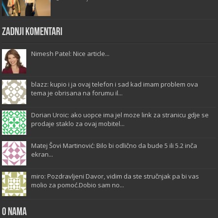
Zadnji komentari
Nimesh Patel: Nice article...
blazz: kupio i ja ovaj telefon i sad kad imam problem ova
tema je obrisana na forumu il...
Dorian Uroic: ako uopce ima jel moze link za stranicu gdje se
prodaje staklo za ovaj mobitel...
Matej Šovi Martinović: Bilo bi odlično da bude 5 ili 5.2 inča
ekran...
miro: Pozdravljeni Davor, vidim da ste stručnjak pa bi vas
molio za pomoć.Dobio sam no...
O Nama