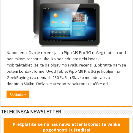
Napomena: Ovo je recenzija za Pipo M9 Pro 3G našeg čitatelja pod
nadimkom coconut. Ukoliko posjedujete neki kineski
mobitel/tablet i želite da objavimo i vašu recenziju, obratite nam se
putem kontakt forme. Uvod Tablet Pipo M9 Pro 3G je kupljen na
GeekBuyingu za nemalih 230 EUR, a Slavko me oderao za
dodatnih 500kn. Došao je uredno zapakiran u kućište od …
Opširnije »
TELEKINEZA NEWSLETTER
Pretplatite se na naš newsletter Iskoristite velike
pogodnosti i uštedite!