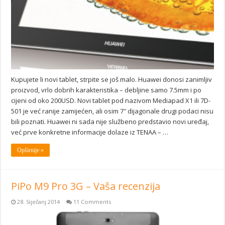
Kupujete li novi tablet, strpite se još malo. Huawei donosi zanimljiv
proizvod, vrlo dobrih karakteristika – debljine samo 7.5mm i po
cijeni od oko 200USD. Novi tablet pod nazivom Mediapad X1 ili 7D-
501 je već ranije zamijećen, ali osim 7″ dijagonale drugi podaci nisu
bili poznati. Huawei ni sada nije službeno predstavio novi uređaj,
već prve konkretne informacije dolaze iz TENAA – …
Opširnije »
PiPo M9 Pro 3G – Vaša recenzija
28. Siječanj 2014
11 Comments