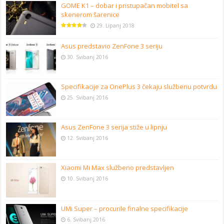
GOME K1 – dobar i pristupačan mobitel sa
skenerom šarenice
29. Lipanj 2018
Asus predstavio ZenFone 3 seriju
30. Svibanj 2016
Specifikacije za OnePlus 3 čekaju službenu potvrdu
25. Svibanj 2016
Asus ZenFone 3 serija stiže u lipnju
12. Svibanj 2016
Xiaomi Mi Max službeno predstavljen
10. Svibanj 2016
UMi Super – procurile finalne specifikacije
6. Svibanj 2016