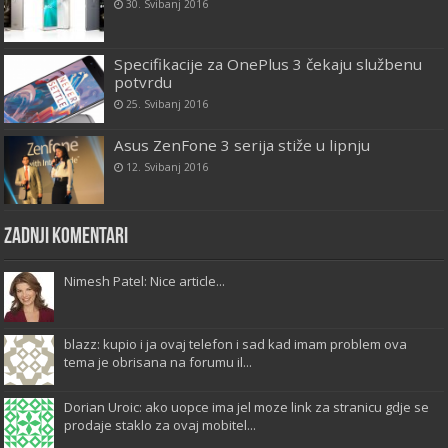
30. Svibanj 2016
Specifikacije za OnePlus 3 čekaju službenu
potvrdu
25. Svibanj 2016
Asus ZenFone 3 serija stiže u lipnju
12. Svibanj 2016
Zadnji komentari
Nimesh Patel: Nice article...
blazz: kupio i ja ovaj telefon i sad kad imam problem ova
tema je obrisana na forumu il...
Dorian Uroic: ako uopce ima jel moze link za stranicu gdje se
prodaje staklo za ovaj mobitel...