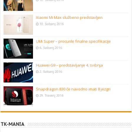
Xiaomi Mi Max službeno predstavljen
10. Svibanj 2016
UMi Super – procurile finalne specifikacije
6. Svibanj 2016
Huawei G9 – predstavljanje 4. svibnja
2. Svibanj 2016
Snapdragon 830 će navodno imati 8 jezgri
29. Travanj 2016
TK-MANIA