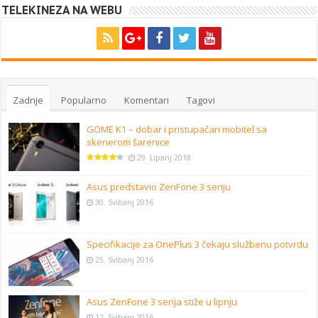
TELEKINEZA NA WEBU
Zadnje
Popularno
Komentari
Tagovi
GOME K1 – dobar i pristupačan mobitel sa
skenerom šarenice
29. Lipanj 2018
Asus predstavio ZenFone 3 seriju
30. Svibanj 2016
Specifikacije za OnePlus 3 čekaju službenu potvrdu
25. Svibanj 2016
Asus ZenFone 3 serija stiže u lipnju
12. Svibanj 2016