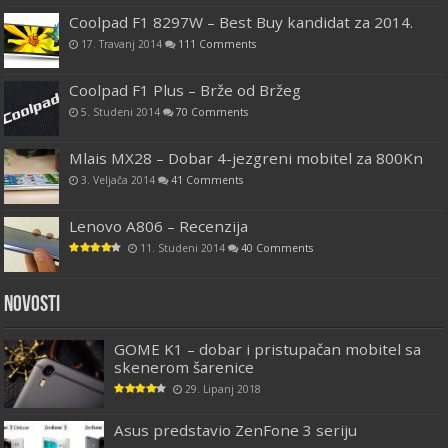
Coolpad F1 8297W – Best Buy kandidat za 2014.
17. Travanj 2014
111 Comments
Coolpad F1 Plus – Brže od Bržeg
5. Studeni 2014
70 Comments
Mlais MX28 – Dobar 4-jezgreni mobitel za 800Kn
3. Veljača 2014
41 Comments
Lenovo A806 – Recenzija
11. Studeni 2014
40 Comments
Novosti
GOME K1 – dobar i pristupačan mobitel sa
skenerom šarenice
29. Lipanj 2018
Asus predstavio ZenFone 3 seriju