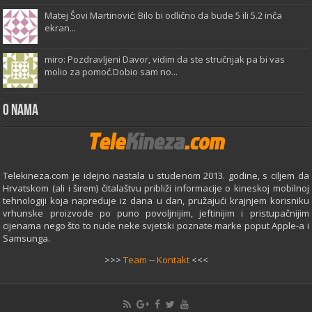
Matej Šovi Martinović: Bilo bi odlično da bude 5 ili 5.2 inča
ekran...
miro: Pozdravljeni Davor, vidim da ste stručnjak pa bi vas
molio za pomoć.Dobio sam no...
O Nama
Telekineza.com je idejno nastala u studenom 2013. godine, s ciljem da
Hrvatskom (ali i širem) čitalaštvu približi informacije o kineskoj mobilnoj
tehnologiji koja napreduje iz dana u dan, pružajući krajnjem korisniku
vrhunske proizvode po puno povoljnijim, jeftinijim i pristupačnijim
cijenama nego što to nude neke svjetski poznate marke poput Apple-a i
Samsunga.
>>>
Team
--
Kontakt
<<<