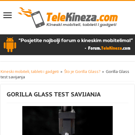
Kineski mobiteli, tableti i gadgeti
»
Što je Gorilla Glass?
»
Gorilla Glass
test savijanja
GORILLA GLASS TEST SAVIJANJA