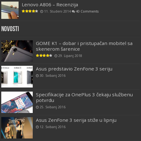
Lenovo A806 – Recenzija
11. Studeni 2014
40 Comments
Novosti
GOME K1 – dobar i pristupačan mobitel sa
skenerom šarenice
29. Lipanj 2018
Asus predstavio ZenFone 3 seriju
30. Svibanj 2016
Specifikacije za OnePlus 3 čekaju službenu
potvrdu
25. Svibanj 2016
Asus ZenFone 3 serija stiže u lipnju
12. Svibanj 2016