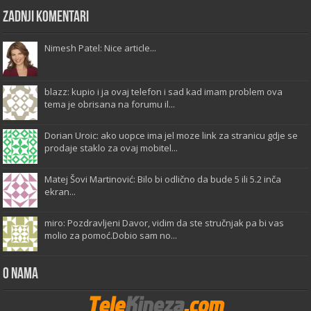
Zadnji komentari
Nimesh Patel: Nice article...
blazz: kupio i ja ovaj telefon i sad kad imam problem ova
tema je obrisana na forumu il...
Dorian Uroic: ako uopce ima jel moze link za stranicu gdje se
prodaje staklo za ovaj mobitel...
Matej Šovi Martinović: Bilo bi odlično da bude 5 ili 5.2 inča
ekran...
miro: Pozdravljeni Davor, vidim da ste stručnjak pa bi vas
molio za pomoć.Dobio sam no...
O Nama