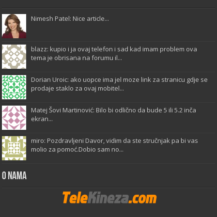
Nimesh Patel: Nice article...
blazz: kupio i ja ovaj telefon i sad kad imam problem ova
tema je obrisana na forumu il...
Dorian Uroic: ako uopce ima jel moze link za stranicu gdje se
prodaje staklo za ovaj mobitel...
Matej Šovi Martinović: Bilo bi odlično da bude 5 ili 5.2 inča
ekran...
miro: Pozdravljeni Davor, vidim da ste stručnjak pa bi vas
molio za pomoć.Dobio sam no...
O Nama