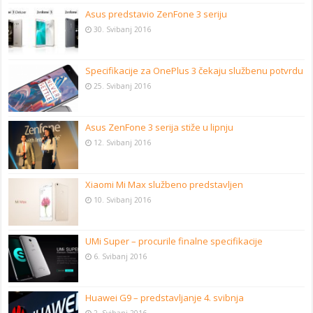
Asus predstavio ZenFone 3 seriju
30. Svibanj 2016
Specifikacije za OnePlus 3 čekaju službenu potvrdu
25. Svibanj 2016
Asus ZenFone 3 serija stiže u lipnju
12. Svibanj 2016
Xiaomi Mi Max službeno predstavljen
10. Svibanj 2016
UMi Super – procurile finalne specifikacije
6. Svibanj 2016
Huawei G9 – predstavljanje 4. svibnja
2. Svibanj 2016