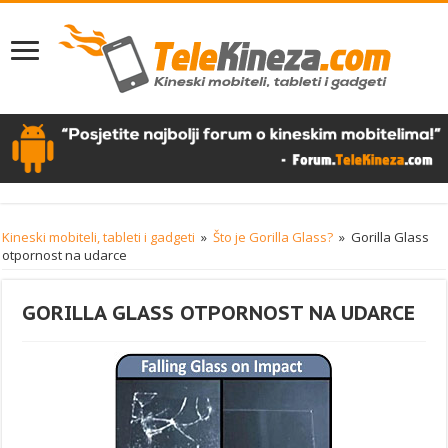
Kineski mobiteli, tableti i gadgeti
»
Što je Gorilla Glass?
»
Gorilla Glass
otpornost na udarce
GORILLA GLASS OTPORNOST NA UDARCE