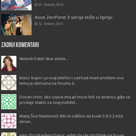
25. Svibanj 2016
Asus ZenFone 3 serija stiže u lipnju
12. Svibanj 2016
Zadnji komentari
Nimesh Patel: Nice article...
blazz: kupio i ja ovaj telefon i sad kad imam problem ova
tema je obrisana na forumu il...
Dorian Uroic: ako uopce ima jel moze link za stranicu gdje se
prodaje staklo za ovaj mobitel...
Matej Šovi Martinović: Bilo bi odlično da bude 5 ili 5.2 inča
ekran...
miro: Pozdravljeni Davor, vidim da ste stručnjak pa bi vas