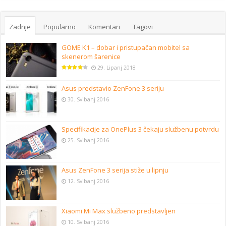
Zadnje
Popularno
Komentari
Tagovi
GOME K1 – dobar i pristupačan mobitel sa
skenerom šarenice
29. Lipanj 2018
Asus predstavio ZenFone 3 seriju
30. Svibanj 2016
Specifikacije za OnePlus 3 čekaju službenu potvrdu
25. Svibanj 2016
Asus ZenFone 3 serija stiže u lipnju
12. Svibanj 2016
Xiaomi Mi Max službeno predstavljen
10. Svibanj 2016