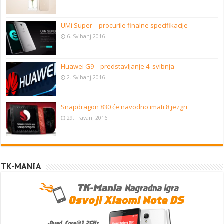
UMi Super – procurile finalne specifikacije
6. Svibanj 2016
Huawei G9 – predstavljanje 4. svibnja
2. Svibanj 2016
Snapdragon 830 će navodno imati 8 jezgri
29. Travanj 2016
TK-MANIA