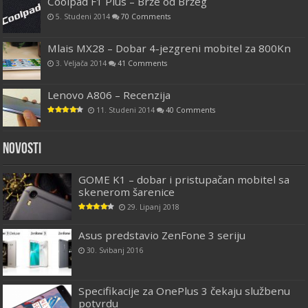
Coolpad F1 Plus – Brže od Bržeg
5. Studeni 2014
70 Comments
Mlais MX28 – Dobar 4-jezgreni mobitel za 800Kn
3. Veljača 2014
41 Comments
Lenovo A806 – Recenzija
11. Studeni 2014
40 Comments
Novosti
GOME K1 – dobar i pristupačan mobitel sa
skenerom šarenice
29. Lipanj 2018
Asus predstavio ZenFone 3 seriju
30. Svibanj 2016
Specifikacije za OnePlus 3 čekaju službenu
potvrdu