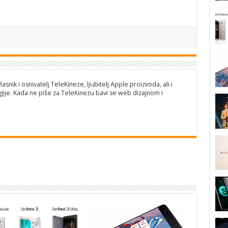
lasnik i osnivatelj TeleKineze, ljubitelj Apple proizvoda, ali i
ije. Kada ne piše za TeleKinezu bavi se web dizajnom i