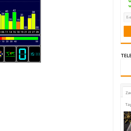
TEL
Za
Ta