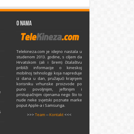
O Nama
Telekineza.com je idejno nastala u
studenom 2013. godine, s ciljem da
Hrvatskom (ali i širem) čitalaštvu
približi informacije o kineskoj
mobilnoj tehnologiji koja napreduje
iz dana u dan, pružajući krajnjem
e
korisniku vrhunske proizvode po
puno povoljnijim, jeftinijim i
e
pristupačnijim cijenama nego što to
nude neke svjetski poznate marke
poput Apple-a i Samsunga.
5
>>>
Team
--
Kontakt
<<<