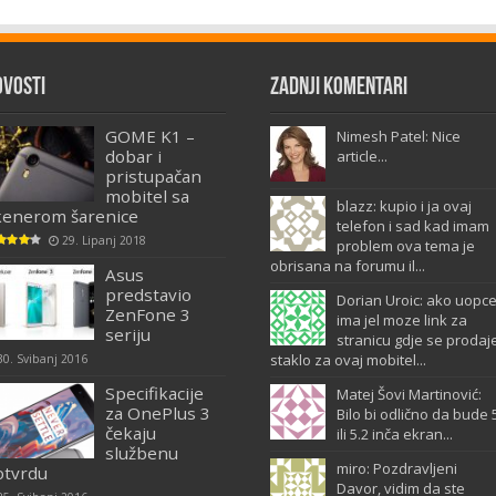
ovosti
Zadnji komentari
GOME K1 –
Nimesh Patel: Nice
dobar i
article...
pristupačan
mobitel sa
blazz: kupio i ja ovaj
kenerom šarenice
telefon i sad kad imam
29. Lipanj 2018
problem ova tema je
obrisana na forumu il...
Asus
predstavio
Dorian Uroic: ako uopc
ZenFone 3
ima jel moze link za
seriju
stranicu gdje se prodaj
staklo za ovaj mobitel...
30. Svibanj 2016
Specifikacije
Matej Šovi Martinović:
za OnePlus 3
Bilo bi odlično da bude 
čekaju
ili 5.2 inča ekran...
službenu
miro: Pozdravljeni
otvrdu
Davor, vidim da ste