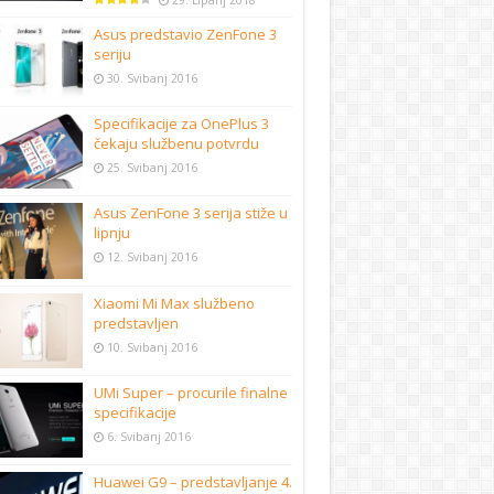
29. Lipanj 2018
Asus predstavio ZenFone 3
seriju
30. Svibanj 2016
Specifikacije za OnePlus 3
čekaju službenu potvrdu
25. Svibanj 2016
Asus ZenFone 3 serija stiže u
lipnju
12. Svibanj 2016
Xiaomi Mi Max službeno
predstavljen
10. Svibanj 2016
UMi Super – procurile finalne
specifikacije
6. Svibanj 2016
Huawei G9 – predstavljanje 4.