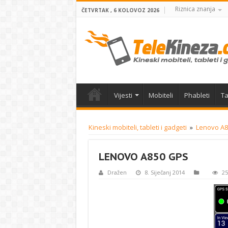
Riznica znanja
ČETVRTAK , 6 KOLOVOZ 2026
Vijesti
Mobiteli
Phableti
Ta
Kineski mobiteli, tableti i gadgeti
»
Lenovo A85
LENOVO A850 GPS
Dražen
8. Siječanj 2014
25