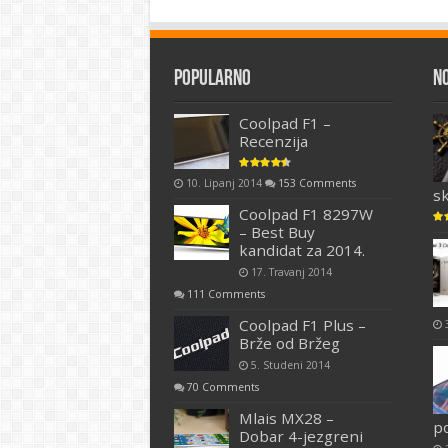
Popularno
N
Coolpad F1 –
Recenzija
10. Lipanj 2014
153 Comments
s
Coolpad F1 8297W
– Best Buy
kandidat za 2014.
17. Travanj 2014
111 Comments
Coolpad F1 Plus –
Brže od Bržeg
5. Studeni 2014
70 Comments
Mlais MX28 –
p
Dobar 4-jezgreni