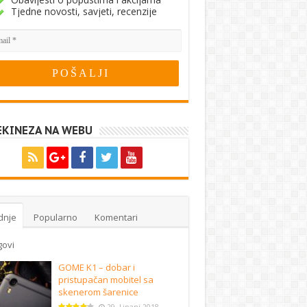
Tjedne novosti, savjeti, recenzije
EKINEZA NA WEBU
dnje
Popularno
Komentari
govi
GOME K1 – dobar i
pristupačan mobitel sa
skenerom šarenice