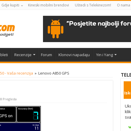
Gdje kupiti
Kineski mobilni brendovi
Uštedi s Telekinezom!
O nama
bleti
Recenzije
Forum
Klonovi napadaju
Yin i Yang
0 - Vaša recenzija
»
Lenovo A850 GPS
TEL
Isk
8 Pregleda
Uko
kli
sva