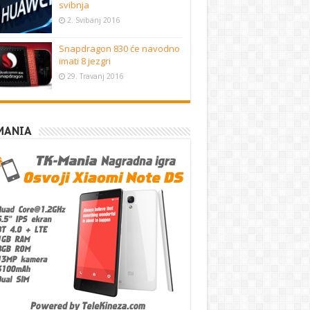
svibnja
2. Svibanj 2016
Snapdragon 830 će navodno
imati 8 jezgri
29. Travanj 2016
MANIA