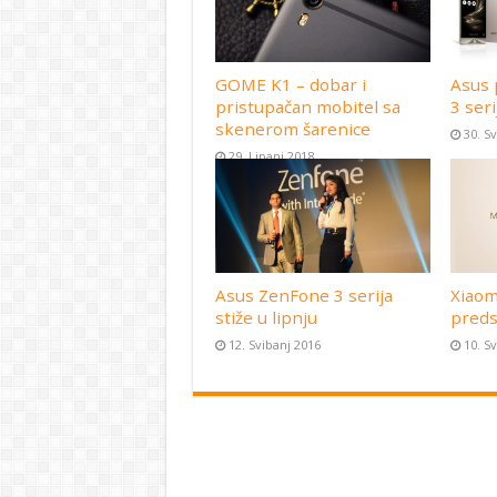
GOME K1 – dobar i
Asus 
pristupačan mobitel sa
3 seri
skenerom šarenice
30. S
29. Lipanj 2018
Asus ZenFone 3 serija
Xiaom
stiže u lipnju
preds
12. Svibanj 2016
10. S