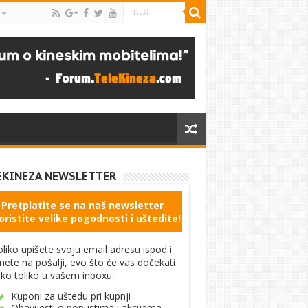
EKINEZA NEWSLETTER
Pretplatite se na naš newsletter
oristite velike pogodnosti i uštedite!
liko upišete svoju email adresu ispod i
knete na pošalji, evo što će vas dočekati
ko toliko u vašem inboxu:
Kuponi za uštedu pri kupnji
Obavijesti o popustima i akcijama