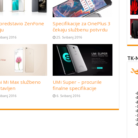
predstavio ZenFone
Specifikacije za OnePlus 3
ju
čekaju službenu potvrdu
vibanj 2016
25. Svibanj 2016
TK-
i Mi Max službeno
UMi Super – procurile
tavljen
finalne specifikacije
vibanj 2016
6. Svibanj 2016