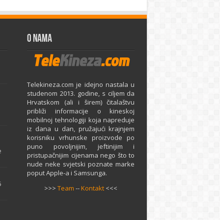
O Nama
Telekineza.com je idejno nastala u
studenom 2013. godine, s ciljem da
Hrvatskom (ali i širem) čitalaštvu
približi informacije o kineskoj
mobilnoj tehnologiji koja napreduje
iz dana u dan, pružajući krajnjem
e
korisniku vrhunske proizvode po
puno povoljnijim, jeftinijim i
e
pristupačnijim cijenama nego što to
nude neke svjetski poznate marke
poput Apple-a i Samsunga.
5
>>>
Team
--
Kontakt
<<<