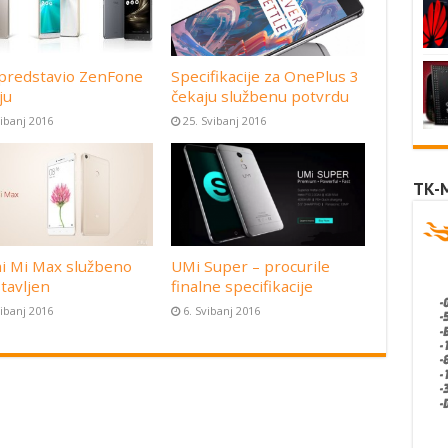
predstavio ZenFone
Specifikacije za OnePlus 3
ju
čekaju službenu potvrdu
vibanj 2016
25. Svibanj 2016
TK-
i Mi Max službeno
UMi Super – procurile
tavljen
finalne specifikacije
vibanj 2016
6. Svibanj 2016