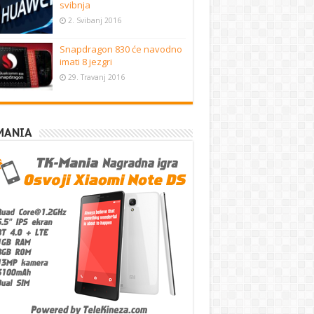
svibnja
2. Svibanj 2016
Snapdragon 830 će navodno
imati 8 jezgri
29. Travanj 2016
MANIA