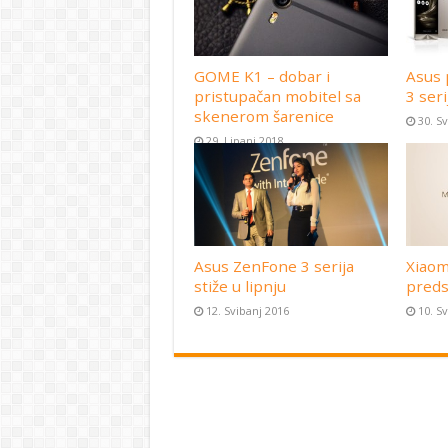
GOME K1 – dobar i
Asus 
pristupačan mobitel sa
3 seri
skenerom šarenice
30. S
29. Lipanj 2018
Asus ZenFone 3 serija
Xiaom
stiže u lipnju
preds
12. Svibanj 2016
10. S