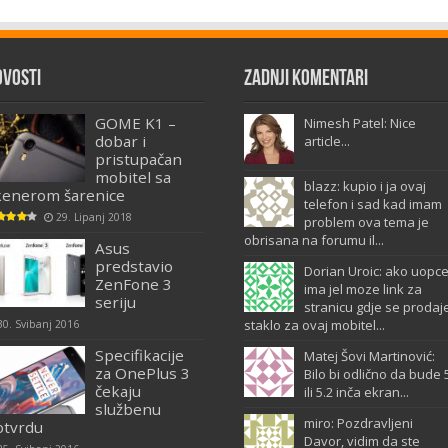
ovosti
Zadnji komentari
GOME K1 –
Nimesh Patel: Nice
dobar i
article...
pristupačan
mobitel sa
blazz: kupio i ja ovaj
kenerom šarenice
telefon i sad kad imam
29. Lipanj 2018
problem ova tema je
obrisana na forumu il...
Asus
predstavio
Dorian Uroic: ako uopc
ZenFone 3
ima jel moze link za
seriju
stranicu gdje se prodaj
staklo za ovaj mobitel...
30. Svibanj 2016
Specifikacije
Matej Šovi Martinović:
za OnePlus 3
Bilo bi odlično da bude 
čekaju
ili 5.2 inča ekran...
službenu
miro: Pozdravljeni
otvrdu
Davor, vidim da ste