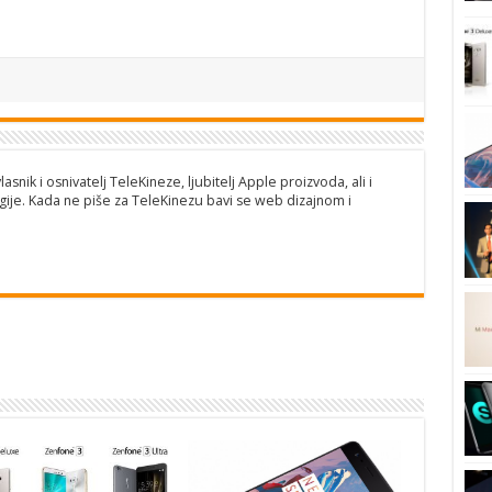
lasnik i osnivatelj TeleKineze, ljubitelj Apple proizvoda, ali i
ije. Kada ne piše za TeleKinezu bavi se web dizajnom i