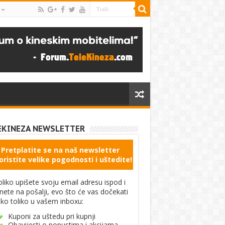
EKINEZA NEWSLETTER
Pretplatite se na naš newsletter
oristite velike pogodnosti i uštedite!
liko upišete svoju email adresu ispod i
knete na pošalji, evo što će vas dočekati
ko toliko u vašem inboxu:
Kuponi za uštedu pri kupnji
Obavijesti o popustima i akcijama