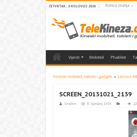
Riznica znanja
ČETVRTAK , 6 KOLOVOZ 2026
Vijesti
Mobiteli
Phableti
Ta
Kineski mobiteli, tableti i gadgeti
»
Lenovo A85
SCREEN_20131021_2139
Dražen
8. Siječanj 2014
22