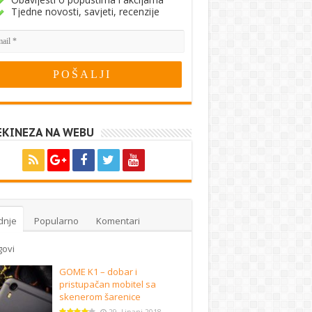
Tjedne novosti, savjeti, recenzije
EKINEZA NA WEBU
dnje
Popularno
Komentari
govi
GOME K1 – dobar i
pristupačan mobitel sa
skenerom šarenice