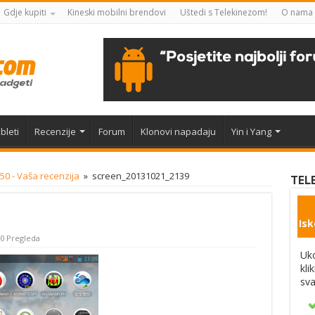
Gdje kupiti
Kineski mobilni brendovi
Uštedi s Telekinezom!
O nama
bleti
Recenzije
Forum
Klonovi napadaju
Yin i Yang
0 - Vaša recenzija
»
screen_20131021_2139
TEL
Isk
0 Pregleda
Uko
kli
sva