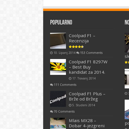
Popularno
N
Coolpad F1 –
Recenzija
10. Lipanj 2014
153 Comments
s
Coolpad F1 8297W
– Best Buy
kandidat za 2014.
17. Travanj 2014
111 Comments
Coolpad F1 Plus –
Brže od Bržeg
5. Studeni 2014
70 Comments
Mlais MX28 –
p
Dobar 4-jezgreni