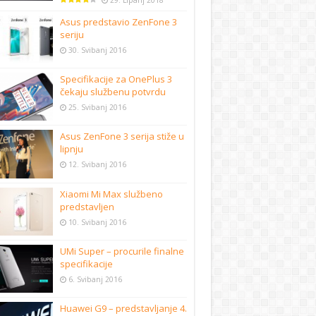
29. Lipanj 2018
Asus predstavio ZenFone 3
seriju
30. Svibanj 2016
Specifikacije za OnePlus 3
čekaju službenu potvrdu
25. Svibanj 2016
Asus ZenFone 3 serija stiže u
lipnju
12. Svibanj 2016
Xiaomi Mi Max službeno
predstavljen
10. Svibanj 2016
UMi Super – procurile finalne
specifikacije
6. Svibanj 2016
Huawei G9 – predstavljanje 4.