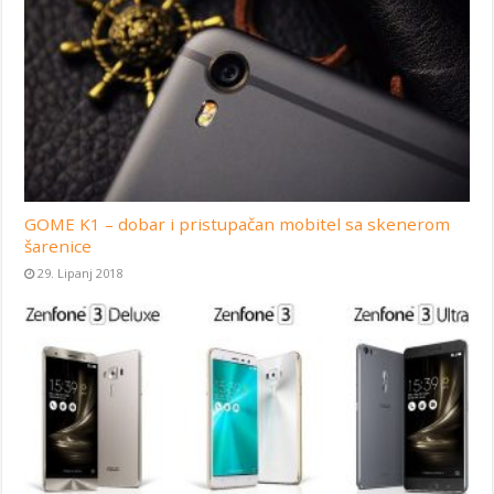
GOME K1 – dobar i pristupačan mobitel sa skenerom
šarenice
29. Lipanj 2018