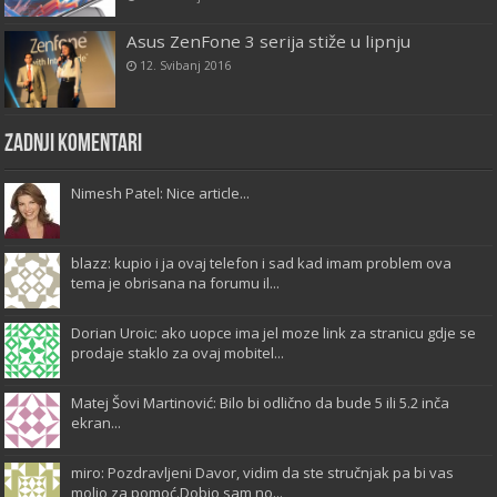
Asus ZenFone 3 serija stiže u lipnju
12. Svibanj 2016
Zadnji komentari
Nimesh Patel: Nice article...
blazz: kupio i ja ovaj telefon i sad kad imam problem ova
tema je obrisana na forumu il...
Dorian Uroic: ako uopce ima jel moze link za stranicu gdje se
prodaje staklo za ovaj mobitel...
Matej Šovi Martinović: Bilo bi odlično da bude 5 ili 5.2 inča
ekran...
miro: Pozdravljeni Davor, vidim da ste stručnjak pa bi vas
molio za pomoć.Dobio sam no...