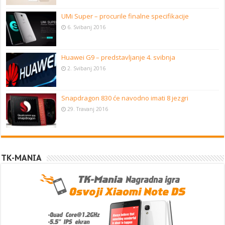
UMi Super – procurile finalne specifikacije
6. Svibanj 2016
Huawei G9 – predstavljanje 4. svibnja
2. Svibanj 2016
Snapdragon 830 će navodno imati 8 jezgri
29. Travanj 2016
TK-MANIA