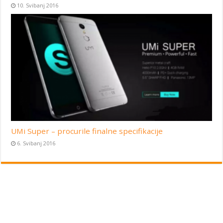
10. Svibanj 2016
UMi Super – procurile finalne specifikacije
6. Svibanj 2016