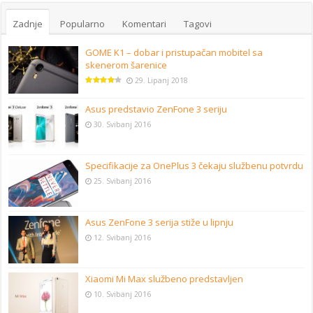
Zadnje
Popularno
Komentari
Tagovi
GOME K1 – dobar i pristupačan mobitel sa
skenerom šarenice
29. Lipanj 2018
Asus predstavio ZenFone 3 seriju
30. Svibanj 2016
Specifikacije za OnePlus 3 čekaju službenu potvrdu
25. Svibanj 2016
Asus ZenFone 3 serija stiže u lipnju
12. Svibanj 2016
Xiaomi Mi Max službeno predstavljen
10. Svibanj 2016