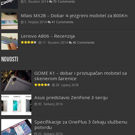
5. Studeni 2014
70 Comments
Mlais MX28 – Dobar 4-jezgreni mobitel za 800Kn
3. Veljača 2014
41 Comments
Lenovo A806 – Recenzija
11. Studeni 2014
40 Comments
Novosti
GOME K1 – dobar i pristupačan mobitel sa
skenerom šarenice
29. Lipanj 2018
Asus predstavio ZenFone 3 seriju
30. Svibanj 2016
Specifikacije za OnePlus 3 čekaju službenu
potvrdu
25. Svibanj 2016