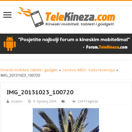
Kineski mobiteli, tableti i gadgeti
»
Lenovo A850 - Vaša recenzija
»
IMG_20131023_100720
IMG_20131023_100720
Dražen
9. Siječanj 2014
234 Pregleda