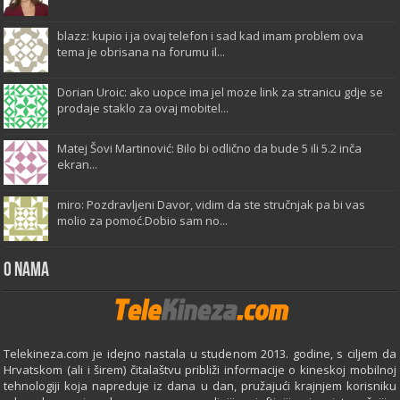
blazz: kupio i ja ovaj telefon i sad kad imam problem ova
tema je obrisana na forumu il...
Dorian Uroic: ako uopce ima jel moze link za stranicu gdje se
prodaje staklo za ovaj mobitel...
Matej Šovi Martinović: Bilo bi odlično da bude 5 ili 5.2 inča
ekran...
miro: Pozdravljeni Davor, vidim da ste stručnjak pa bi vas
molio za pomoć.Dobio sam no...
O Nama
Telekineza.com je idejno nastala u studenom 2013. godine, s ciljem da
Hrvatskom (ali i širem) čitalaštvu približi informacije o kineskoj mobilnoj
tehnologiji koja napreduje iz dana u dan, pružajući krajnjem korisniku