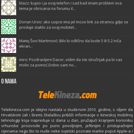
blazz: kupio i ja ovaj telefon i sad kad imam problem ova
tema je obrisana na forumu il...
Dorian Uroic: ako uopce ima jel moze link za stranicu gdje se
prodaje staklo za ovaj mobitel...
Matej Šovi Martinović: Bilo bi odlično da bude 5 ili 5.2 inča
ekran...
miro: Pozdravljeni Davor, vidim da ste stručnjak pa bi vas
molio za pomoć.Dobio sam no...
O Nama
Telekineza.com je idejno nastala u studenom 2013. godine, s ciljem da
Hrvatskom (ali i širem) čitalaštvu približi informacije o kineskoj mobilnoj
tehnologiji koja napreduje iz dana u dan, pružajući krajnjem korisniku
vrhunske proizvode po puno povoljnijim, jeftinijim i pristupačnijim
cijenama nego što to nude neke svjetski poznate marke poput Apple-a i