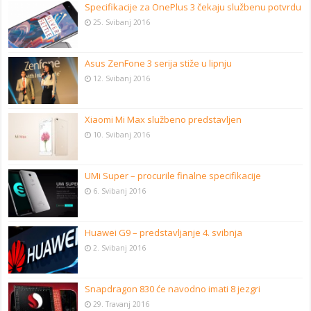
Specifikacije za OnePlus 3 čekaju službenu potvrdu
25. Svibanj 2016
Asus ZenFone 3 serija stiže u lipnju
12. Svibanj 2016
Xiaomi Mi Max službeno predstavljen
10. Svibanj 2016
UMi Super – procurile finalne specifikacije
6. Svibanj 2016
Huawei G9 – predstavljanje 4. svibnja
2. Svibanj 2016
Snapdragon 830 će navodno imati 8 jezgri
29. Travanj 2016