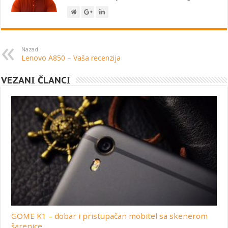
Nazad
Lenovo A850 – Vaša recenzija
VEZANI ČLANCI
GOME K1 – dobar i pristupačan mobitel sa skenerom
šarenice