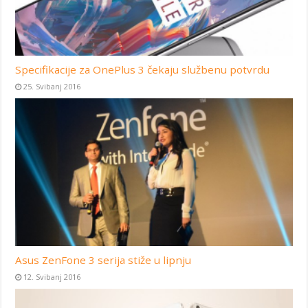
Specifikacije za OnePlus 3 čekaju službenu potvrdu
25. Svibanj 2016
Asus ZenFone 3 serija stiže u lipnju
12. Svibanj 2016