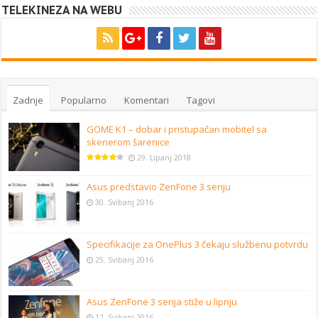
TELEKINEZA NA WEBU
Zadnje
Popularno
Komentari
Tagovi
GOME K1 – dobar i pristupačan mobitel sa
skenerom šarenice
29. Lipanj 2018
Asus predstavio ZenFone 3 seriju
30. Svibanj 2016
Specifikacije za OnePlus 3 čekaju službenu potvrdu
25. Svibanj 2016
Asus ZenFone 3 serija stiže u lipnju
12. Svibanj 2016