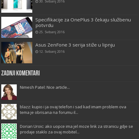
30. Svibanj 2016
Specifikacije za OnePlus 3 čekaju službenu
potvrdu
25. Svibanj 2016
Asus ZenFone 3 serija stiže u lipnju
12. Svibanj 2016
Zadnji komentari
Nimesh Patel: Nice article...
blazz: kupio i ja ovaj telefon i sad kad imam problem ova
tema je obrisana na forumu il...
Dorian Uroic: ako uopce ima jel moze link za stranicu gdje se
prodaje staklo za ovaj mobitel...