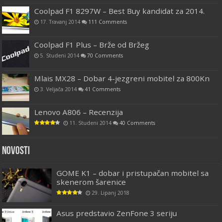
Coolpad F1 8297W – Best Buy kandidat za 2014.
17. Travanj 2014
111 Comments
Coolpad F1 Plus – Brže od Bržeg
5. Studeni 2014
70 Comments
Mlais MX28 – Dobar 4-jezgreni mobitel za 800Kn
3. Veljača 2014
41 Comments
Lenovo A806 – Recenzija
11. Studeni 2014
40 Comments
Novosti
GOME K1 – dobar i pristupačan mobitel sa
skenerom šarenice
29. Lipanj 2018
Asus predstavio ZenFone 3 seriju