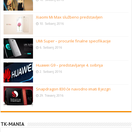
Xiaomi Mi Max službeno predstavljen
10. Svibanj 2016
UMi Super – procurile finalne specifikacije
6. Svibanj 2016
Huawei G9 – predstavljanje 4. svibnja
2. Svibanj 2016
Snapdragon 830 će navodno imati 8 jezgri
29. Travanj 2016
TK-MANIA