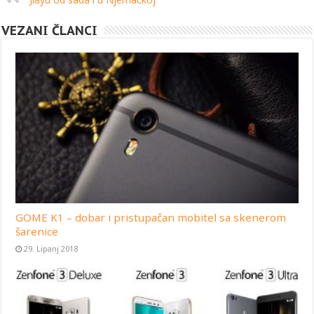
VEZANI ČLANCI
GOME K1 – dobar i pristupačan mobitel sa skenerom
šarenice
29. Lipanj 2018