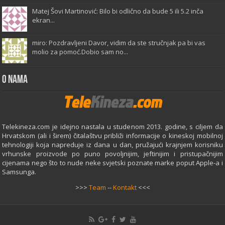
Matej Šovi Martinović: Bilo bi odlično da bude 5 ili 5.2 inča
ekran...
miro: Pozdravljeni Davor, vidim da ste stručnjak pa bi vas
molio za pomoć.Dobio sam no...
O Nama
Telekineza.com je idejno nastala u studenom 2013. godine, s ciljem da
Hrvatskom (ali i širem) čitalaštvu približi informacije o kineskoj mobilnoj
tehnologiji koja napreduje iz dana u dan, pružajući krajnjem korisniku
vrhunske proizvode po puno povoljnijim, jeftinijim i pristupačnijim
cijenama nego što to nude neke svjetski poznate marke poput Apple-a i
Samsunga.
>>>
Team
--
Kontakt
<<<