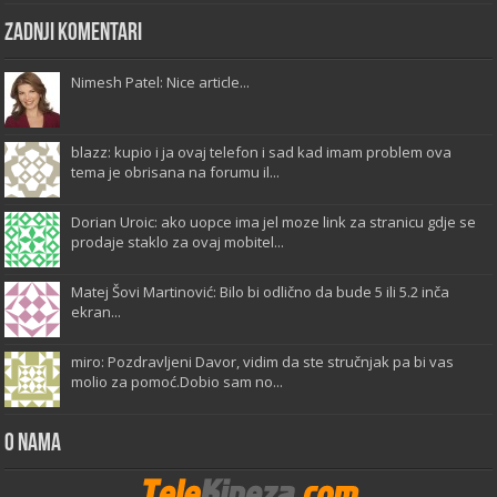
Zadnji komentari
Nimesh Patel: Nice article...
blazz: kupio i ja ovaj telefon i sad kad imam problem ova
tema je obrisana na forumu il...
Dorian Uroic: ako uopce ima jel moze link za stranicu gdje se
prodaje staklo za ovaj mobitel...
Matej Šovi Martinović: Bilo bi odlično da bude 5 ili 5.2 inča
ekran...
miro: Pozdravljeni Davor, vidim da ste stručnjak pa bi vas
molio za pomoć.Dobio sam no...
O Nama