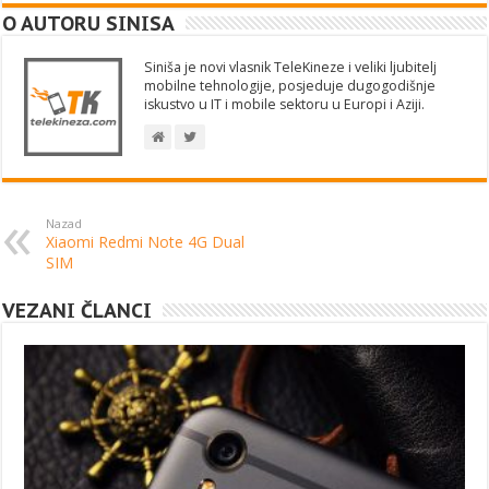
O AUTORU SINISA
Siniša je novi vlasnik TeleKineze i veliki ljubitelj
mobilne tehnologije, posjeduje dugogodišnje
iskustvo u IT i mobile sektoru u Europi i Aziji.
Nazad
Xiaomi Redmi Note 4G Dual
SIM
VEZANI ČLANCI