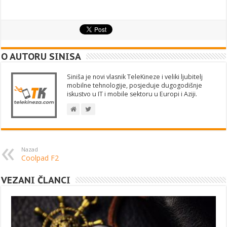
O AUTORU SINISA
Siniša je novi vlasnik TeleKineze i veliki ljubitelj
mobilne tehnologije, posjeduje dugogodišnje
iskustvo u IT i mobile sektoru u Europi i Aziji.
Nazad
Coolpad F2
VEZANI ČLANCI