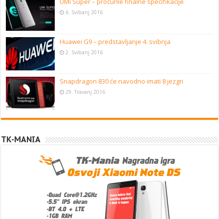
UMi Super – procurile finalne specifikacije
6. Svibanj 2016
Huawei G9 – predstavljanje 4. svibnja
2. Svibanj 2016
Snapdragon 830 će navodno imati 8 jezgri
29. Travanj 2016
TK-MANIA