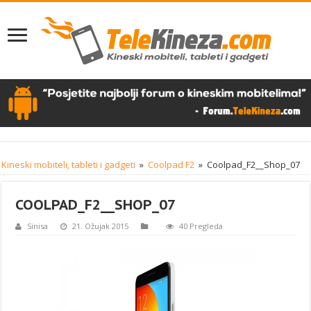
Kineski mobiteli, tableti i gadgeti
»
Coolpad F2
»
Coolpad_F2__Shop_07
COOLPAD_F2__SHOP_07
Sinisa
21. Ožujak 2015
40 Pregleda