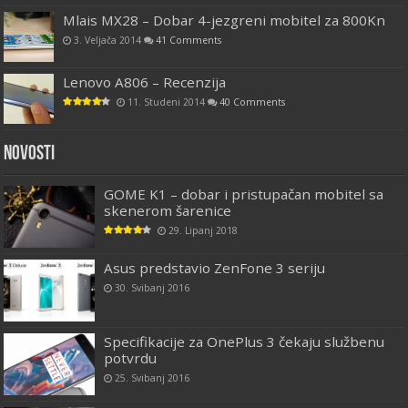
Mlais MX28 – Dobar 4-jezgreni mobitel za 800Kn
3. Veljača 2014
41 Comments
Lenovo A806 – Recenzija
11. Studeni 2014
40 Comments
Novosti
GOME K1 – dobar i pristupačan mobitel sa
skenerom šarenice
29. Lipanj 2018
Asus predstavio ZenFone 3 seriju
30. Svibanj 2016
Specifikacije za OnePlus 3 čekaju službenu
potvrdu
25. Svibanj 2016