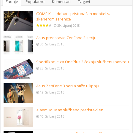
Zadnje
Popularno
Komentari
Tagovi
GOME K1 – dobar i pristupačan mobitel sa
skenerom šarenice
29. Lipanj 2018
Asus predstavio ZenFone 3 seriju
30. Svibanj 2016
Specifikacije za OnePlus 3 čekaju službenu potvrdu
25. Svibanj 2016
Asus ZenFone 3 serija stiže u lipnju
12. Svibanj 2016
Xiaomi Mi Max službeno predstavljen
10. Svibanj 2016