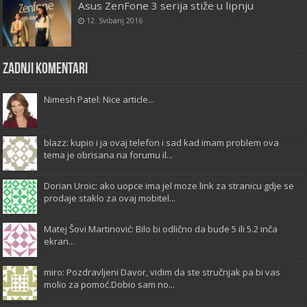
Asus ZenFone 3 serija stiže u lipnju
12. Svibanj 2016
Zadnji komentari
Nimesh Patel: Nice article...
blazz: kupio i ja ovaj telefon i sad kad imam problem ova
tema je obrisana na forumu il...
Dorian Uroic: ako uopce ima jel moze link za stranicu gdje se
prodaje staklo za ovaj mobitel...
Matej Šovi Martinović: Bilo bi odlično da bude 5 ili 5.2 inča
ekran...
miro: Pozdravljeni Davor, vidim da ste stručnjak pa bi vas
molio za pomoć.Dobio sam no...