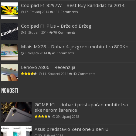
Coolpad F1 8297W – Best Buy kandidat za 2014.
17. Travanj 2014
111 Comments
Coolpad F1 Plus – Brže od Bržeg
5. Studeni 2014
70 Comments
Mlais MX28 – Dobar 4-jezgreni mobitel za 800Kn
3. Veljača 2014
41 Comments
Lenovo A806 – Recenzija
11. Studeni 2014
40 Comments
Novosti
GOME K1 – dobar i pristupačan mobitel sa
skenerom šarenice
29. Lipanj 2018
Asus predstavio ZenFone 3 seriju
30. Svibanj 2016