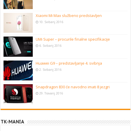
Xiaomi Mi Max službeno predstavljen
10. Svibanj 2016
UMi Super – procurile finalne specifikacije
6. Svibanj 2016
Huawei G9 – predstavljanje 4. svibnja
2. Svibanj 2016
Snapdragon 830 će navodno imati 8 jezgri
29. Travanj 2016
TK-MANIA