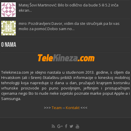
Matej Šovi Martinović: Bilo bi odlično da bude 5 ili 5.2 inča
ekran...
miro: Pozdravljeni Davor, vidim da ste stručnjak pa bi vas
molio za pomoć.Dobio sam no...
O Nama
Telekineza.com je idejno nastala u studenom 2013. godine, s ciljem da
Hrvatskom (ali i širem) čitalaštvu približi informacije o kineskoj mobilnoj
tehnologiji koja napreduje iz dana u dan, pružajući krajnjem korisniku
vrhunske proizvode po puno povoljnijim, jeftinijim i pristupačnijim
cijenama nego što to nude neke svjetski poznate marke poput Apple-a i
Samsunga.
>>>
Team
--
Kontakt
<<<