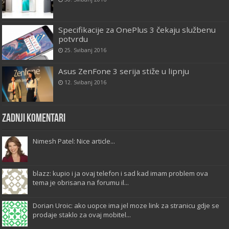
Specifikacije za OnePlus 3 čekaju službenu
potvrdu
25. Svibanj 2016
Asus ZenFone 3 serija stiže u lipnju
12. Svibanj 2016
Zadnji komentari
Nimesh Patel: Nice article...
blazz: kupio i ja ovaj telefon i sad kad imam problem ova
tema je obrisana na forumu il...
Dorian Uroic: ako uopce ima jel moze link za stranicu gdje se
prodaje staklo za ovaj mobitel...