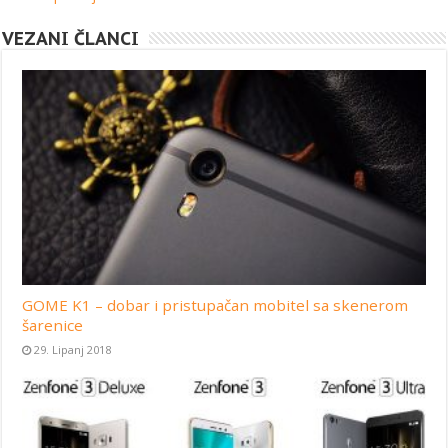
VEZANI ČLANCI
GOME K1 – dobar i pristupačan mobitel sa skenerom
šarenice
29. Lipanj 2018