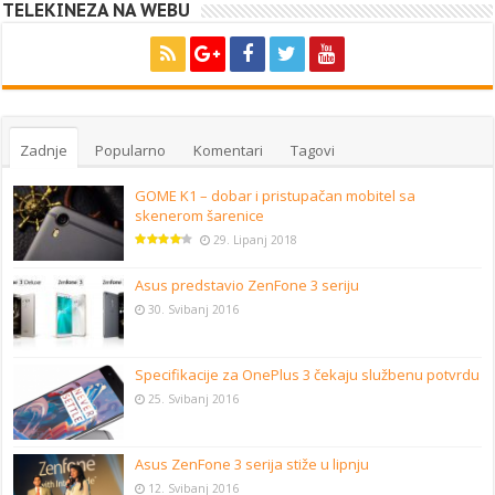
TELEKINEZA NA WEBU
Zadnje
Popularno
Komentari
Tagovi
GOME K1 – dobar i pristupačan mobitel sa
skenerom šarenice
29. Lipanj 2018
Asus predstavio ZenFone 3 seriju
30. Svibanj 2016
Specifikacije za OnePlus 3 čekaju službenu potvrdu
25. Svibanj 2016
Asus ZenFone 3 serija stiže u lipnju
12. Svibanj 2016