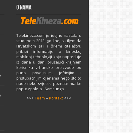
O Nama
Telekineza.com je idejno nastala u
studenom 2013. godine, s ciljem da
Hrvatskom (ali i širem) čitalaštvu
približi informacije o kineskoj
mobilnoj tehnologiji koja napreduje
iz dana u dan, pružajući krajnjem
e
korisniku vrhunske proizvode po
puno povoljnijim, jeftinijim i
e
pristupačnijim cijenama nego što to
nude neke svjetski poznate marke
poput Apple-a i Samsunga.
5
>>>
Team
--
Kontakt
<<<