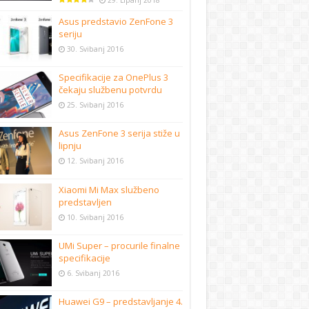
29. Lipanj 2018
Asus predstavio ZenFone 3
seriju
30. Svibanj 2016
Specifikacije za OnePlus 3
čekaju službenu potvrdu
25. Svibanj 2016
Asus ZenFone 3 serija stiže u
lipnju
12. Svibanj 2016
Xiaomi Mi Max službeno
predstavljen
10. Svibanj 2016
UMi Super – procurile finalne
specifikacije
6. Svibanj 2016
Huawei G9 – predstavljanje 4.