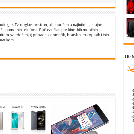
logije. Tvrdoglav, pristran, ali i upućen u najintimnije tajne
ča pametnih telefona. Počasni član par kineskih mobilnih
titom svjedočenju) pripadnik domaćih, bratskih, europskih i inih
matikom.
TK-