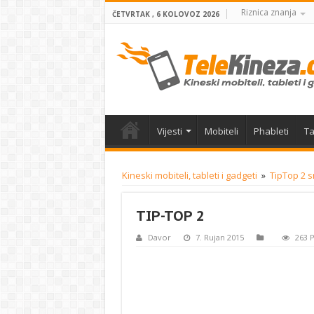
Riznica znanja
ČETVRTAK , 6 KOLOVOZ 2026
Vijesti
Mobiteli
Phableti
Ta
Kineski mobiteli, tableti i gadgeti
»
TipTop 2 s
TIP-TOP 2
Davor
7. Rujan 2015
263 