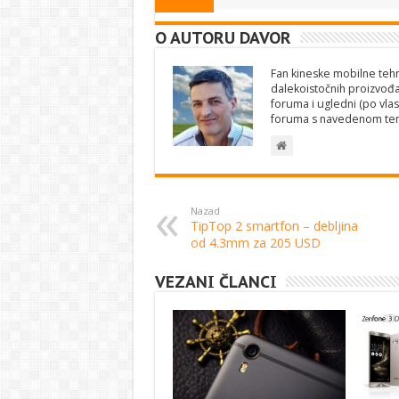
O AUTORU DAVOR
Fan kineske mobilne tehno
dalekoistočnih proizvođa
foruma i ugledni (po vlas
foruma s navedenom te
Nazad
TipTop 2 smartfon – debljina
od 4.3mm za 205 USD
VEZANI ČLANCI