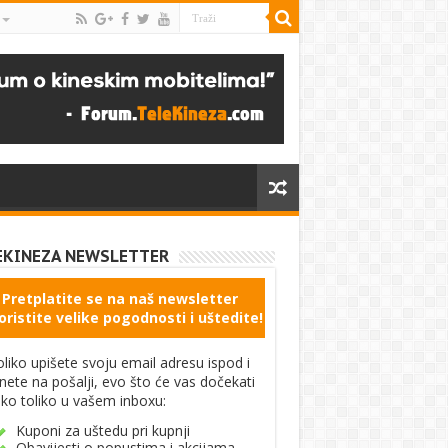
EKINEZA NEWSLETTER
Pretplatite se na naš newsletter
oristite velike pogodnosti i uštedite!
liko upišete svoju email adresu ispod i
knete na pošalji, evo što će vas dočekati
ko toliko u vašem inboxu:
Kuponi za uštedu pri kupnji
Obavijesti o popustima i akcijama