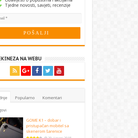
Tjedne novosti, savjeti, recenzije
EKINEZA NA WEBU
dnje
Popularno
Komentari
govi
GOME K1 – dobar i
pristupačan mobitel sa
skenerom šarenice