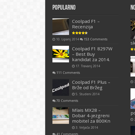
Popularno
N
Coolpad F1 –
Recenzija
10. Lipanj 2014
153 Comments
s
Coolpad F1 8297W
– Best Buy
kandidat za 2014.
17. Travanj 2014
111 Comments
Coolpad F1 Plus –
Brže od Bržeg
5. Studeni 2014
70 Comments
Mlais MX28 –
p
Dobar 4-jezgreni
mobitel za 800Kn
3. Veljača 2014
41 Comments