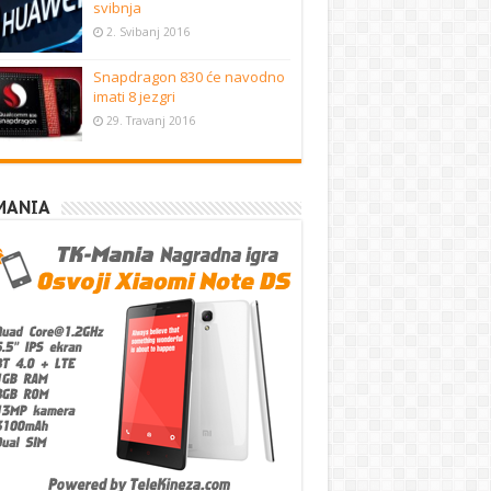
svibnja
2. Svibanj 2016
Snapdragon 830 će navodno
imati 8 jezgri
29. Travanj 2016
MANIA