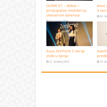
GOME K1 – dobar i
Asus 
pristupačan mobitel sa
3 seri
skenerom šarenice
30. S
29. Lipanj 2018
Asus ZenFone 3 serija
Xiaom
stiže u lipnju
preds
12. Svibanj 2016
10. S