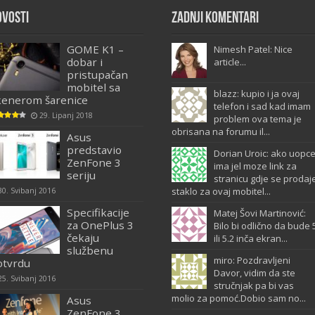
ovosti
Zadnji komentari
GOME K1 –
Nimesh Patel: Nice
dobar i
article...
pristupačan
mobitel sa
blazz: kupio i ja ovaj
kenerom šarenice
telefon i sad kad imam
29. Lipanj 2018
problem ova tema je
obrisana na forumu il...
Asus
predstavio
Dorian Uroic: ako uopc
ZenFone 3
ima jel moze link za
seriju
stranicu gdje se prodaj
staklo za ovaj mobitel...
30. Svibanj 2016
Specifikacije
Matej Šovi Martinović:
za OnePlus 3
Bilo bi odlično da bude 
čekaju
ili 5.2 inča ekran...
službenu
miro: Pozdravljeni
otvrdu
Davor, vidim da ste
25. Svibanj 2016
stručnjak pa bi vas
molio za pomoć.Dobio sam no...
Asus
ZenFone 3