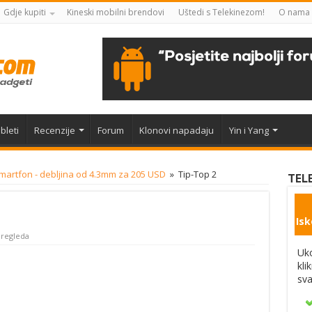
Gdje kupiti
Kineski mobilni brendovi
Uštedi s Telekinezom!
O nama
bleti
Recenzije
Forum
Klonovi napadaju
Yin i Yang
martfon - debljina od 4.3mm za 205 USD
»
Tip-Top 2
TEL
Isk
Pregleda
Uko
kli
sva