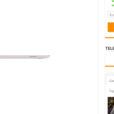
TEL
Za
Ta