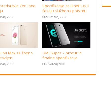
predstavio ZenFone
Specifikacije za OnePlus 3
ju
čekaju službenu potvrdu
vibanj 2016
25. Svibanj 2016
i Mi Max službeno
UMi Super – procurile
tavljen
finalne specifikacije
vibanj 2016
6. Svibanj 2016