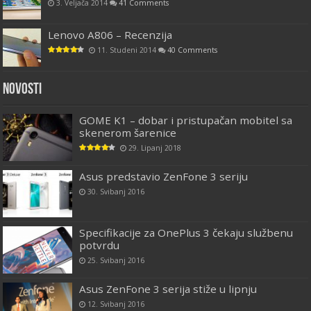
3. Veljača 2014
41 Comments
Lenovo A806 – Recenzija
11. Studeni 2014
40 Comments
Novosti
GOME K1 – dobar i pristupačan mobitel sa
skenerom šarenice
29. Lipanj 2018
Asus predstavio ZenFone 3 seriju
30. Svibanj 2016
Specifikacije za OnePlus 3 čekaju službenu
potvrdu
25. Svibanj 2016
Asus ZenFone 3 serija stiže u lipnju
12. Svibanj 2016