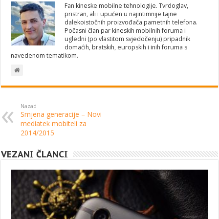
Fan kineske mobilne tehnologije. Tvrdoglav,
pristran, ali i upućen u najintimnije tajne
dalekoistočnih proizvođača pametnih telefona.
Počasni član par kineskih mobilnih foruma i
ugledni (po vlastitom svjedočenju) pripadnik
domaćih, bratskih, europskih i inih foruma s
navedenom tematikom.
Nazad
Smjena generacije – Novi
mediatek mobiteli za
2014/2015
VEZANI ČLANCI