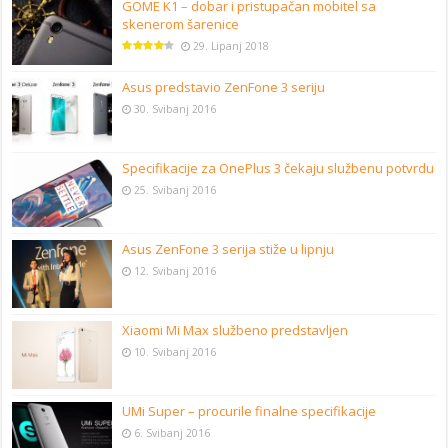
GOME K1 – dobar i pristupačan mobitel sa
skenerom šarenice
29. Lipanj 2018
Asus predstavio ZenFone 3 seriju
30. Svibanj 2016
Specifikacije za OnePlus 3 čekaju službenu potvrdu
25. Svibanj 2016
Asus ZenFone 3 serija stiže u lipnju
12. Svibanj 2016
Xiaomi Mi Max službeno predstavljen
10. Svibanj 2016
UMi Super – procurile finalne specifikacije
6. Svibanj 2016