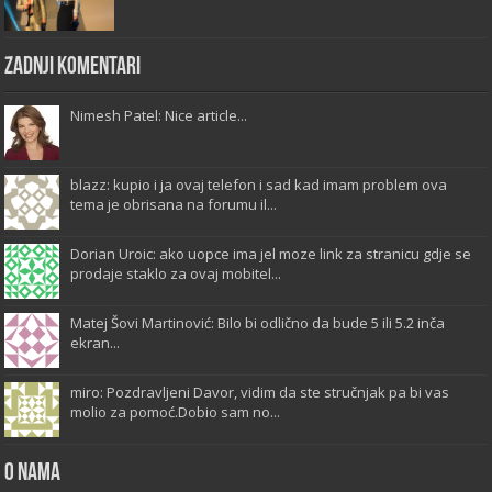
Zadnji komentari
Nimesh Patel: Nice article...
blazz: kupio i ja ovaj telefon i sad kad imam problem ova
tema je obrisana na forumu il...
Dorian Uroic: ako uopce ima jel moze link za stranicu gdje se
prodaje staklo za ovaj mobitel...
Matej Šovi Martinović: Bilo bi odlično da bude 5 ili 5.2 inča
ekran...
miro: Pozdravljeni Davor, vidim da ste stručnjak pa bi vas
molio za pomoć.Dobio sam no...
O Nama