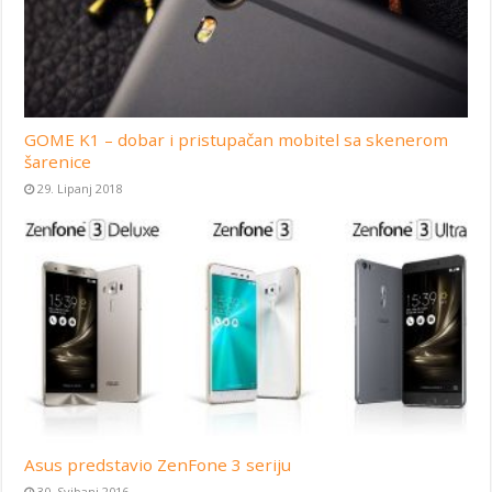
GOME K1 – dobar i pristupačan mobitel sa skenerom
šarenice
29. Lipanj 2018
Asus predstavio ZenFone 3 seriju
30. Svibanj 2016