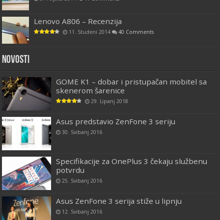
Lenovo A806 – Recenzija
11. Studeni 2014
40 Comments
Novosti
GOME K1 – dobar i pristupačan mobitel sa
skenerom šarenice
29. Lipanj 2018
Asus predstavio ZenFone 3 seriju
30. Svibanj 2016
Specifikacije za OnePlus 3 čekaju službenu
potvrdu
25. Svibanj 2016
Asus ZenFone 3 serija stiže u lipnju
12. Svibanj 2016