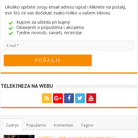
Ukoliko upišete svoju email adresu ispod i kliknete na pošalji,
evo što će vas dočekati svako toliko u vašem inboxu:
Kuponi za uštedu pri kupnji
Obavijesti o popustima i akcijama
Tjedne novosti, savjeti, recenzije
TELEKINEZA NA WEBU
Zadnje
Popularno
Komentari
Tagovi
GOME K1 – dobar i pristupačan mobitel sa