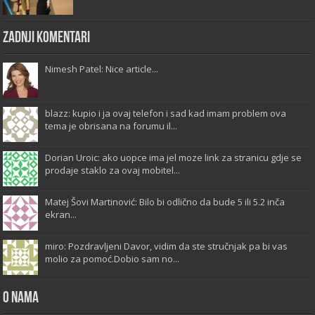
Zadnji komentari
Nimesh Patel: Nice article...
blazz: kupio i ja ovaj telefon i sad kad imam problem ova
tema je obrisana na forumu il...
Dorian Uroic: ako uopce ima jel moze link za stranicu gdje se
prodaje staklo za ovaj mobitel...
Matej Šovi Martinović: Bilo bi odlično da bude 5 ili 5.2 inča
ekran...
miro: Pozdravljeni Davor, vidim da ste stručnjak pa bi vas
molio za pomoć.Dobio sam no...
O Nama