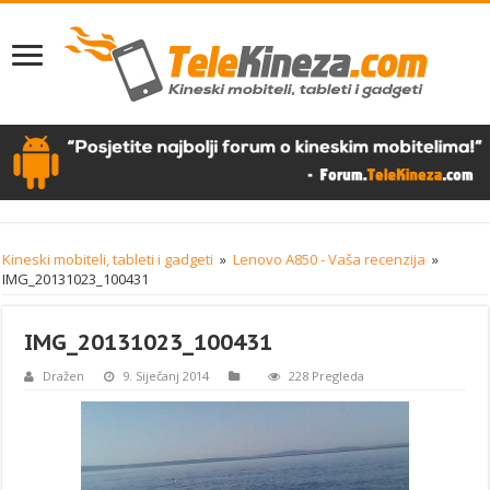
Kineski mobiteli, tableti i gadgeti
»
Lenovo A850 - Vaša recenzija
»
IMG_20131023_100431
IMG_20131023_100431
Dražen
9. Siječanj 2014
228 Pregleda