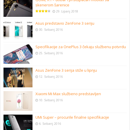
skenerom šarenice
29. Lipanj 2018
Asus predstavio ZenFone 3 seriju
30. Svibanj 2016
Specifikacije za OnePlus 3 čekaju službenu potvrdu
25. Svibanj 2016
Asus ZenFone 3 serija stiže u lipnju
12. Svibanj 2016
Xiaomi Mi Max službeno predstavljen
10. Svibanj 2016
UMi Super – procurile finalne specifikacije
6. Svibanj 2016