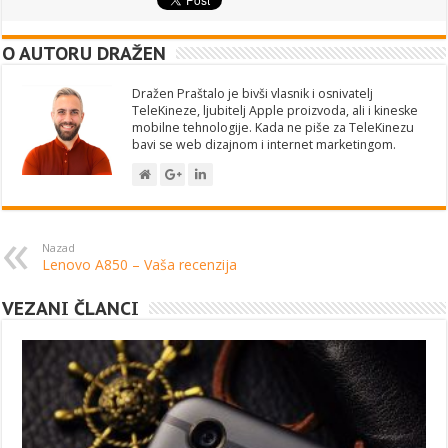
O AUTORU DRAŽEN
Dražen Praštalo je bivši vlasnik i osnivatelj
TeleKineze, ljubitelj Apple proizvoda, ali i kineske
mobilne tehnologije. Kada ne piše za TeleKinezu
bavi se web dizajnom i internet marketingom.
Nazad
Lenovo A850 – Vaša recenzija
VEZANI ČLANCI