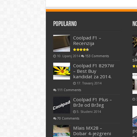
Popularno
N
Coolpad F1 –
Recenzija
10. Lipanj 2014
153 Comments
s
Coolpad F1 8297W
– Best Buy
kandidat za 2014.
17. Travanj 2014
111 Comments
Coolpad F1 Plus –
Brže od Bržeg
5. Studeni 2014
70 Comments
Mlais MX28 –
p
Dobar 4-jezgreni