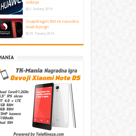
svibnja
2. Svibanj 2016
Snapdragon 830 će navodno
imati 8 jezgri
29. Travanj 2016
MANIA