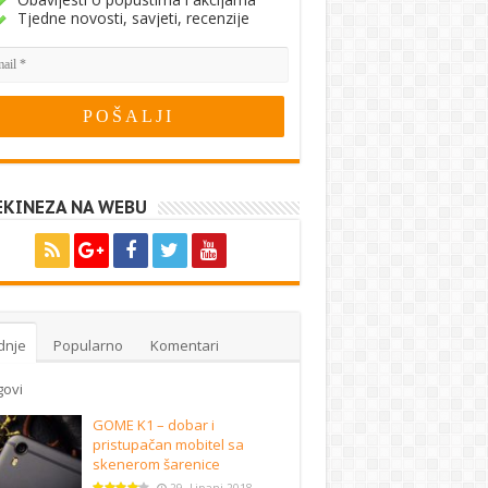
Tjedne novosti, savjeti, recenzije
EKINEZA NA WEBU
dnje
Popularno
Komentari
govi
GOME K1 – dobar i
pristupačan mobitel sa
skenerom šarenice