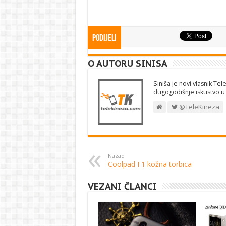
Podijeli
O AUTORU SINISA
Siniša je novi vlasnik Tel
dugogodišnje iskustvo u I
@TeleKineza
Nazad
Coolpad F1 kožna torbica
VEZANI ČLANCI