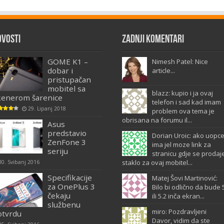
ovosti
Zadnji komentari
GOME K1 –
Nimesh Patel: Nice
dobar i
article...
pristupačan
mobitel sa
blazz: kupio i ja ovaj
kenerom šarenice
telefon i sad kad imam
29. Lipanj 2018
problem ova tema je
obrisana na forumu il...
Asus
predstavio
Dorian Uroic: ako uopc
ZenFone 3
ima jel moze link za
seriju
stranicu gdje se prodaj
staklo za ovaj mobitel...
30. Svibanj 2016
Specifikacije
Matej Šovi Martinović:
za OnePlus 3
Bilo bi odlično da bude 
čekaju
ili 5.2 inča ekran...
službenu
miro: Pozdravljeni
otvrdu
Davor, vidim da ste