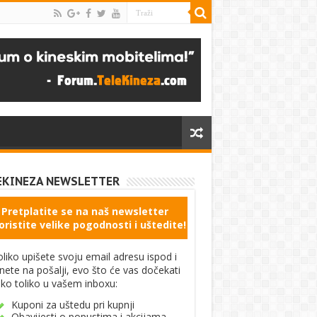
EKINEZA NEWSLETTER
Pretplatite se na naš newsletter
oristite velike pogodnosti i uštedite!
liko upišete svoju email adresu ispod i
knete na pošalji, evo što će vas dočekati
ko toliko u vašem inboxu:
Kuponi za uštedu pri kupnji
Obavijesti o popustima i akcijama