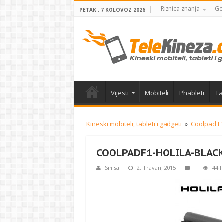
Riznica znanja
Gd
PETAK , 7 KOLOVOZ 2026
Vijesti
Mobiteli
Phableti
Ta
Kineski mobiteli, tableti i gadgeti
»
Coolpad F1
COOLPADF1-HOLILA-BLACK
Sinisa
2. Travanj 2015
44 