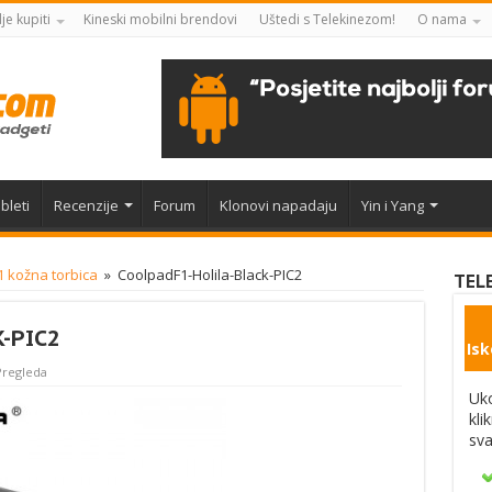
je kupiti
Kineski mobilni brendovi
Uštedi s Telekinezom!
O nama
bleti
Recenzije
Forum
Klonovi napadaju
Yin i Yang
 kožna torbica
»
CoolpadF1-Holila-Black-PIC2
TEL
-PIC2
Isk
Pregleda
Uko
kli
sva