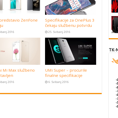
predstavio ZenFone
Specifikacije za OnePlus 3
ju
čekaju službenu potvrdu
vibanj 2016
25. Svibanj 2016
TK-
i Mi Max službeno
UMi Super – procurile
tavljen
finalne specifikacije
vibanj 2016
6. Svibanj 2016