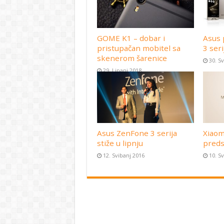
GOME K1 – dobar i
Asus 
pristupačan mobitel sa
3 seri
skenerom šarenice
30. S
29. Lipanj 2018
Asus ZenFone 3 serija
Xiaom
stiže u lipnju
preds
12. Svibanj 2016
10. S