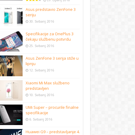
29. Lipanj 2018
Asus predstavio ZenFone 3
seriju
30. Svibanj 2016
Specifikacije za OnePlus 3
čekaju službenu potvrdu
25. Svibanj 2016
Asus ZenFone 3 serija stiže u
lipnju
12. Svibanj 2016
Xiaomi Mi Max službeno
predstavljen
10. Svibanj 2016
UMi Super – procurile finalne
specifikacije
6. Svibanj 2016
Huawei G9 – predstavljanje 4.