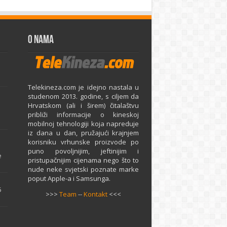
O Nama
Telekineza.com je idejno nastala u
studenom 2013. godine, s ciljem da
Hrvatskom (ali i širem) čitalaštvu
približi informacije o kineskoj
mobilnoj tehnologiji koja napreduje
iz dana u dan, pružajući krajnjem
e
korisniku vrhunske proizvode po
puno povoljnijim, jeftinijim i
e
pristupačnijim cijenama nego što to
nude neke svjetski poznate marke
poput Apple-a i Samsunga.
5
>>>
Team
--
Kontakt
<<<